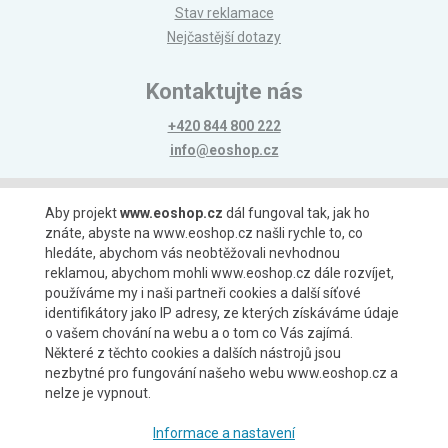
Stav reklamace
Nejčastější dotazy
Kontaktujte nás
+420 844 800 222
info@eoshop.cz
Možnosti platby
Aby projekt
www.eoshop.cz
dál fungoval tak, jak ho
znáte, abyste na www.eoshop.cz našli rychle to, co
hledáte, abychom vás neobtěžovali nevhodnou
reklamou, abychom mohli www.eoshop.cz dále rozvíjet,
používáme my i naši partneři cookies a další síťové
identifikátory jako IP adresy, ze kterých získáváme údaje
Možnosti dopravy
o vašem chování na webu a o tom co Vás zajímá.
Některé z těchto cookies a dalších nástrojů jsou
nezbytné pro fungování našeho webu www.eoshop.cz a
nelze je vypnout.
Partneři
Informace a nastavení