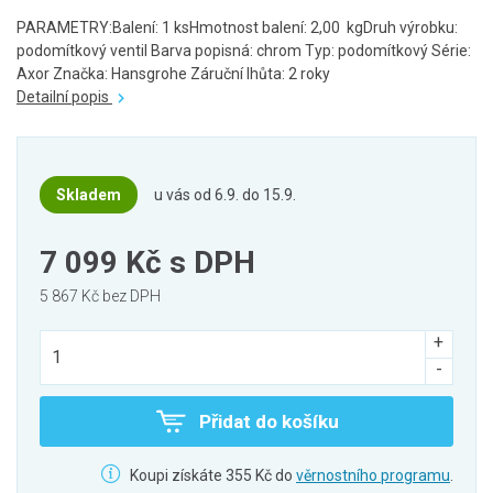
PARAMETRY:Balení: 1 ksHmotnost balení: 2,00 kgDruh výrobku:
podomítkový ventil Barva popisná: chrom Typ: podomítkový Série:
Axor Značka: Hansgrohe Záruční lhůta: 2 roky
Detailní popis
Skladem
u vás od 6.9. do 15.9.
7 099 Kč
s DPH
5 867 Kč bez DPH
Přidat do košíku
Koupi získáte 355 Kč do
věrnostního programu
.