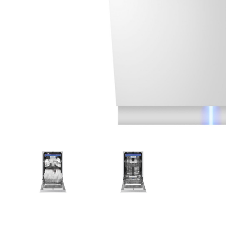
Zahrada
Balkon a terasa
Dílna
Auto-moto
Dekorace
Textil, koberce
Svítidla, žárovky
Trampolíny
Sedací vaky
Sport, outdoor
Všechny kategorie