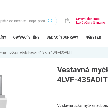
Stylové dekorace,
které oživí váš interiér
ÍNY
OBÝVACÍ
STĚNY
SEDACÍ
SOUPRAVY
NÁBYTEK
vná myčka nádobí Fagor 44,8 cm 4LVF-435ADIT
Vestavná myčk
4LVF-435ADIT
Vestavná úzká myčka nádobíší