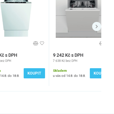
Kč s DPH
9 242 Kč s DPH
 bez DPH
7 638 Kč bez DPH
m
Skladem
KOUPIT
KOUPIT
14.8. do 18.8.
u vás od 14.8. do 18.8.