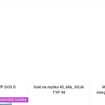
7P DOS D
Sokl na myčku 45, bílá, JULIA
M
TYP 94
inte
DORUČENÍ ZDARMA