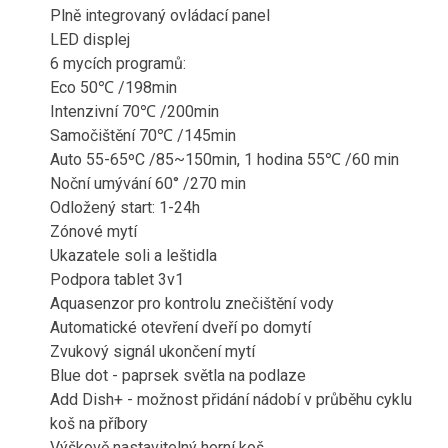
Plně integrovaný ovládací panel
LED displej
6 mycích programů:
Eco 50℃ /198min
Intenzivní 70℃ /200min
Samočištění 70℃ /145min
Auto 55-65ºC /85~150min, 1 hodina 55℃ /60 min
Noční umývání 60° /270 min
Odložený start: 1-24h
Zónové mytí
Ukazatele soli a leštidla
Podpora tablet 3v1
Aquasenzor pro kontrolu znečištění vody
Automatické otevření dveří po domytí
Zvukový signál ukončení mytí
Blue dot - paprsek světla na podlaze
Add Dish+ - možnost přidání nádobí v průběhu cyklu
koš na příbory
Výškově nastavitelný horní koš