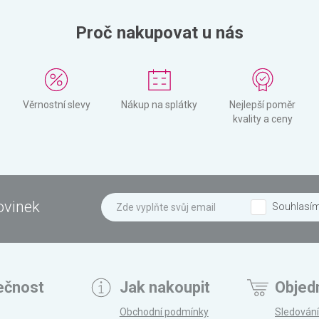
Proč nakupovat u nás
Věrnostní slevy
Nákup na splátky
Nejlepší poměr
kvality a ceny
ovinek
Souhlasí
ečnost
Jak nakoupit
Objed
Obchodní podmínky
Sledování