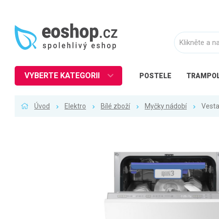
VYBERTE KATEGORII
POSTELE
TRAMPOL
Nábytek
Úvod
Elektro
Bílé zboží
Myčky nádobí
Vesta
Kuchyně
Ložnice
Obývací pokoj
Dětské zboží
Předsíň a chodba
Pracovna a kancelář
Koupelna