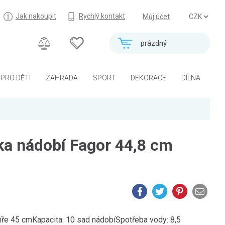
Jak nakoupit
Rychlý kontakt
Můj účet
prázdný
PRO DĚTI
ZAHRADA
SPORT
DEKORACE
DÍLNA
a nádobí Fagor 44,8 cm
ře 45 cmKapacita: 10 sad nádobíSpotřeba vody: 8,5