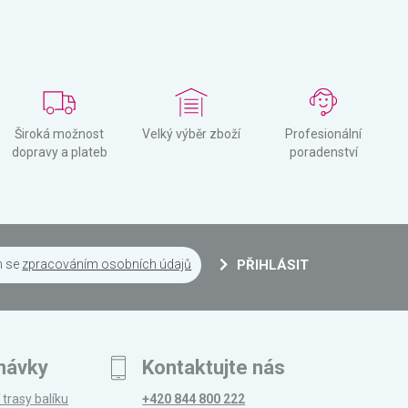
Široká možnost
Velký výběr zboží
Profesionální
dopravy a plateb
poradenství
m se
zpracováním osobních údajů
PŘIHLÁSIT
návky
Kontaktujte nás
 trasy balíku
+420 844 800 222