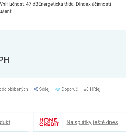
kWhHlučnost: 47 dBEnergetická třída: DIndex účinnosti
šení:...
DPH
t do oblíbených
Sdílej
Doporuč
Hlídej
odukt
Na splátky ještě dnes