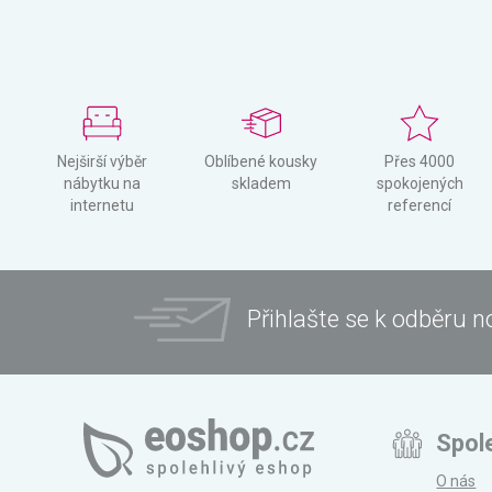
Nejširší výběr
Oblíbené kousky
Přes 4000
nábytku na
skladem
spokojených
internetu
referencí
Přihlašte se k odběru n
Spol
O nás