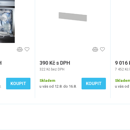
H
390 Kč s DPH
9 016 
322 Kč bez DPH
7 452 Kč
Skladem
Sklade
KOUPIT
KOUPIT
.
u vás od 12.8. do 16.8.
u vás od 