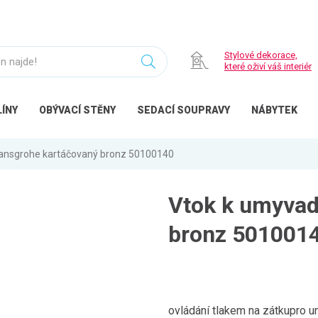
Stylové dekorace,
které oživí váš interiér
ÍNY
OBÝVACÍ
STĚNY
SEDACÍ
SOUPRAVY
NÁBYTEK
ansgrohe kartáčovaný bronz 50100140
Vtok k umyvad
bronz 501001
ovládání tlakem na zátkupro 