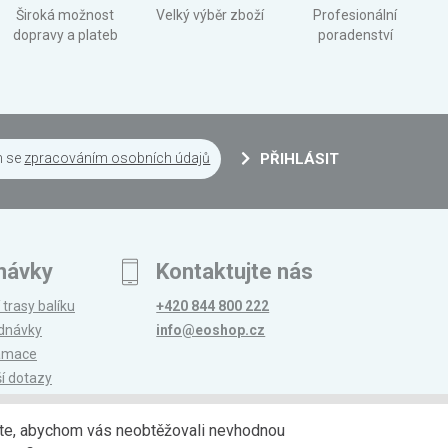
Široká možnost
Velký výběr zboží
Profesionální
dopravy a plateb
poradenství
m se
zpracováním osobních údajů
PŘIHLÁSIT
návky
Kontaktujte nás
 trasy balíku
+420 844 800 222
ednávky
info@eoshop.cz
lamace
ší dotazy
edáte, abychom vás neobtěžovali nevhodnou