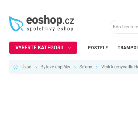
VYBERTE KATEGORII
POSTELE
TRAMPOL
Nábytek
Úvod
Bytové doplňky
Sifony
Vtok k umyvadlu H
Kuchyně
Ložnice
Obývací pokoj
Dětské zboží
Předsíň a chodba
Pracovna a kancelář
Koupelna