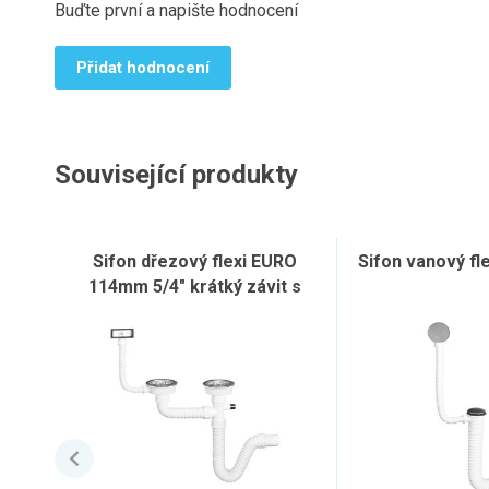
Buďte první a napište hodnocení
Přidat hodnocení
Související produkty
Sifon dřezový flexi EURO
Sifon vanový fl
114mm 5/4" krátký závit s
přepadem a vývodem pro
pračku