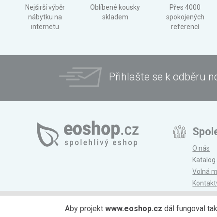
Nejširší výběr
Oblíbené kousky
Přes 4000
nábytku na
skladem
spokojených
internetu
referencí
Přihlašte se k odběru n
Spol
O nás
Katalog
Volná m
Kontakt
Magazí
Aby projekt
www.eoshop.cz
dál fungoval ta