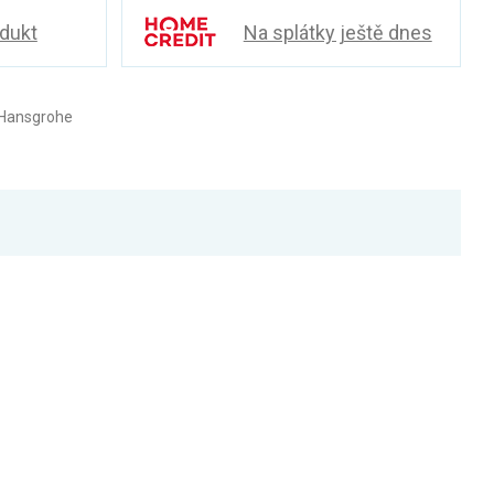
odukt
Na splátky ještě dnes
 Hansgrohe