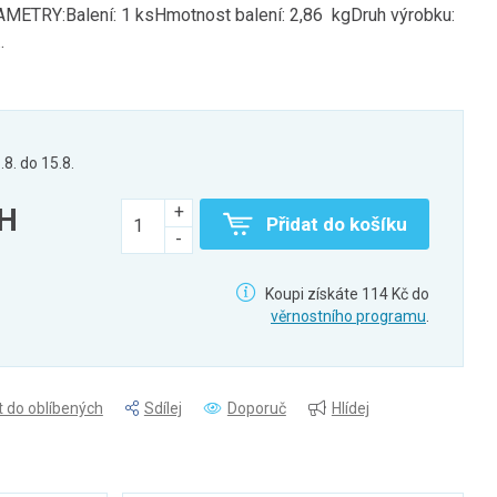
ETRY:Balení: 1 ksHmotnost balení: 2,86 kgDruh výrobku:
.
.8. do 15.8.
PH
Přidat do košíku
Koupi získáte 114 Kč do
věrnostního programu
.
t do oblíbených
Sdílej
Doporuč
Hlídej