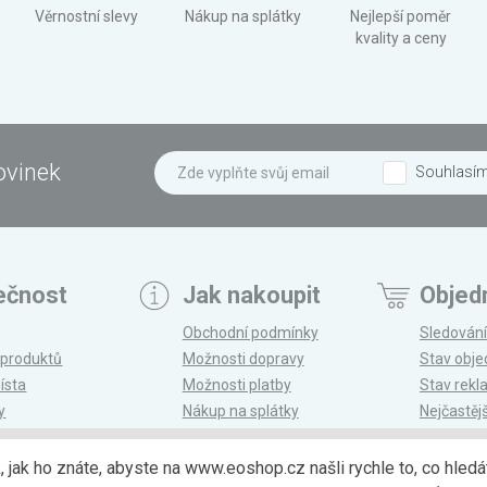
Věrnostní slevy
Nákup na splátky
Nejlepší poměr
kvality a ceny
ovinek
Souhlasí
ečnost
Jak nakoupit
Objed
Obchodní podmínky
Sledování
 produktů
Možnosti dopravy
Stav obj
ísta
Možnosti platby
Stav rek
y
Nákup na splátky
Nejčastěj
n
Reklamace a vrácení
k, jak ho znáte, abyste na www.eoshop.cz našli rychle to, co hl