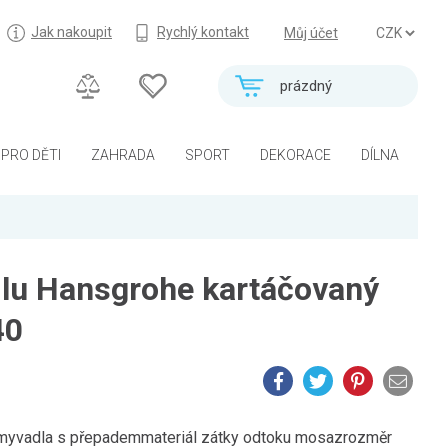
Jak nakoupit
Rychlý kontakt
Můj účet
prázdný
PRO DĚTI
ZAHRADA
SPORT
DEKORACE
DÍLNA
lu Hansgrohe kartáčovaný
40
umyvadla s přepademmateriál zátky odtoku mosazrozměr