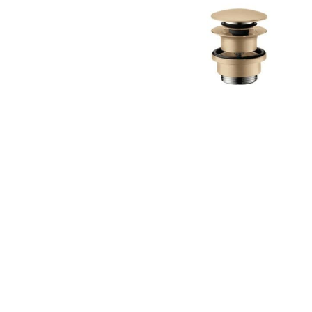
Zahrada
Balkon a terasa
Dílna
Auto-moto
Dekorace
Textil, koberce
Svítidla, žárovky
Trampolíny
Sedací vaky
Sport, outdoor
Všechny kategorie