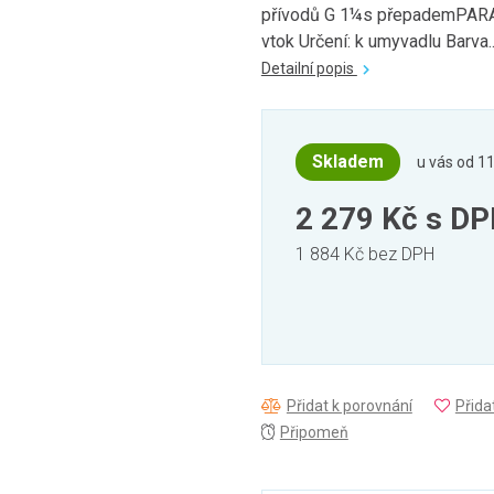
přívodů G 1¼s přepademPARAM
vtok Určení: k umyvadlu Barva..
Detailní popis
Skladem
u vás od 11
2 279 Kč
s D
1 884 Kč bez DPH
Přidat k porovnání
Přida
Připomeň