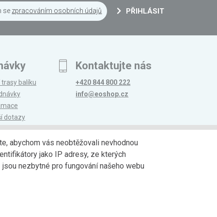
m se
zpracováním osobních údajů
PŘIHLÁSIT
návky
Kontaktujte nás
 trasy balíku
+420 844 800 222
ednávky
info@eoshop.cz
lamace
ší dotazy
edáte, abychom vás neobtěžovali nevhodnou
ntifikátory jako IP adresy, ze kterých
avy
Partneři
jů jsou nezbytné pro fungování našeho webu