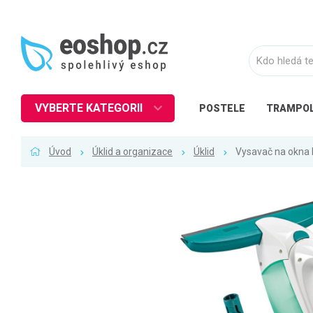
VYBERTE KATEGORII
POSTELE
TRAMPOL
Nábytek
Úvod
Úklid a organizace
Úklid
Vysavač na okna 
Kuchyně
Ložnice
Obývací pokoj
Dětské zboží
Předsíň a chodba
Pracovna a kancelář
Koupelna