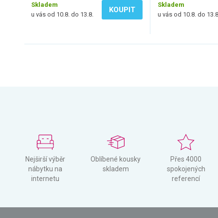
Skladem
Skladem
KOUPIT
u vás od 10.8. do 13.8.
u vás od 10.8. do 13.8
Nejširší výběr
Oblíbené kousky
Přes 4000
nábytku na
skladem
spokojených
internetu
referencí