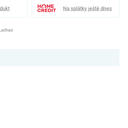
odukt
Na splátky ještě dnes
eifheit