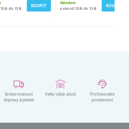
m
Skladem
KOUPIT
KOUPIT
10.8. do 13.8.
u vás od 10.8. do 13.8.
Široká možnost
Velký výběr zboží
Profesionální
dopravy a plateb
poradenství