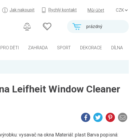
Jak nakoupit
Rychlý kontakt
Můj účet
prázdný
PRO DĚTI
ZAHRADA
SPORT
DEKORACE
DÍLNA
na Leifheit Window Cleaner
robku: vysavač na okna Materiál: plast Barva popisná: