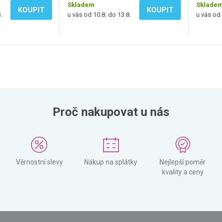
Skladem
Sklade
KOUPIT
KOUPIT
.
u vás od 10.8. do 13.8.
u vás od 
Proč nakupovat u nás
Věrnostní slevy
Nákup na splátky
Nejlepší poměr
kvality a ceny