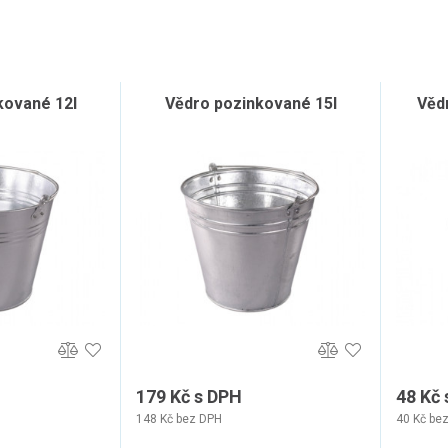
kované 12l
Vědro pozinkované 15l
Vědr
179 Kč s DPH
48 Kč
148 Kč bez DPH
40 Kč be