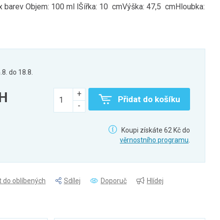
ix barev Objem: 100 ml lŠířka: 10 cmVýška: 47,5 cmHloubka:
.8. do 18.8.
PH
Přidat do košíku
Koupi získáte 62 Kč do
věrnostního programu
.
t do oblíbených
Sdílej
Doporuč
Hlídej