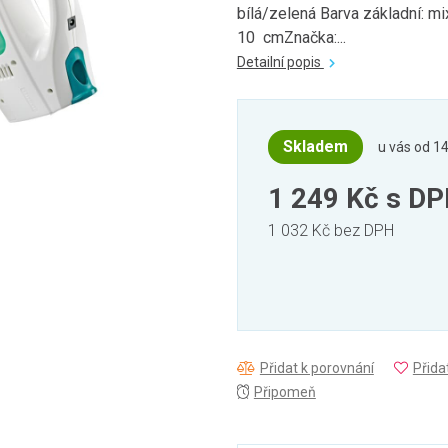
bílá/zelená Barva základní: m
10 cmZnačka:...
Detailní popis
Skladem
u vás od 14
1 249 Kč
s D
1 032 Kč bez DPH
Přidat k porovnání
Přida
Připomeň