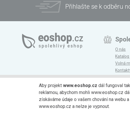
Přihlašte se k odběru n
Spol
O nás
Katalog
Volná m
Kontakt
Magazí
Aby projekt
www.eoshop.cz
dál fungoval ta
reklamou, abychom mohli www.eoshop.cz dále r
Možnosti platby
získáváme údaje o vašem chování na webu a o
www.eoshop.cz a nelze je vypnout.