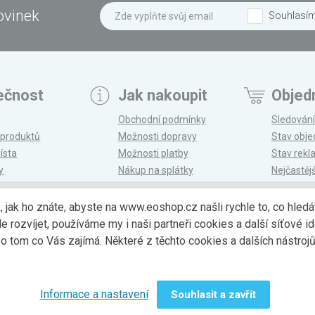
ovinek
Souhlasí
ečnost
Jak nakoupit
Objed
Obchodní podmínky
Sledování
 produktů
Možnosti dopravy
Stav obj
ísta
Možnosti platby
Stav rek
y
Nákup na splátky
Nejčastěj
n
Reklamace a vrácení
k, jak ho znáte, abyste na www.eoshop.cz našli rychle to, co hl
ozvíjet, používáme my i naši partneři cookies a další síťové ide
Možnosti dopr
 tom co Vás zajímá. Některé z těchto cookies a dalších nástro
Informace a nastavení
Souhlasit a zavřít