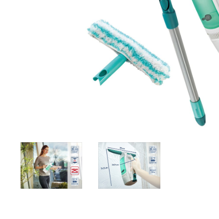
Zahrada
Balkon a terasa
Dílna
Auto-moto
Dekorace
Textil, koberce
Svítidla, žárovky
Trampolíny
Sedací vaky
Sport, outdoor
Všechny kategorie