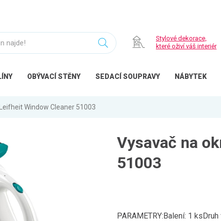
Stylové dekorace,
které oživí váš interiér
ÍNY
OBÝVACÍ
STĚNY
SEDACÍ
SOUPRAVY
NÁBYTEK
Leifheit Window Cleaner 51003
Vysavač na ok
51003
PARAMETRY:Balení: 1 ksDruh vý