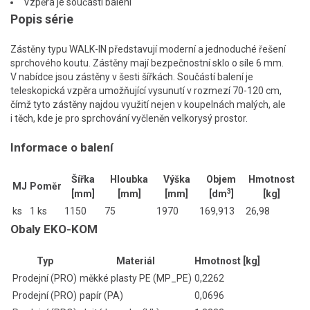
Vzpěra je součástí balení
Popis série
Zástěny typu WALK-IN představují moderní a jednoduché řešení
sprchového koutu. Zástěny mají bezpečnostní sklo o síle 6 mm.
V nabídce jsou zástěny v šesti šířkách. Součástí balení je
teleskopická vzpěra umožňující vysunutí v rozmezí 70-120 cm,
čímž tyto zástěny najdou využití nejen v koupelnách malých, ale
i těch, kde je pro sprchování vyčleněn velkorysý prostor.
Informace o balení
Šířka
Hloubka
Výška
Objem
Hmotnost
MJ
Poměr
3
[mm]
[mm]
[mm]
[dm
]
[kg]
ks
1 ks
1150
75
1970
169,913
26,98
Obaly EKO-KOM
Typ
Materiál
Hmotnost [kg]
Prodejní (PRO)
měkké plasty PE (MP_PE)
0,2262
Prodejní (PRO)
papír (PA)
0,0696