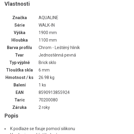
Vlastnosti
Značka
AQUALINE
Série
WALK-IN
Výška
1900 mm
Hloubka
1100 mm
Barva profilu
Chrom - Leštěný hliník
Tvar
Jednostěnná pevná
Typ výplně
Brick sklo
Tloušťka skla
6 mm
Hmotnost / ks
26.98 kg
Balení
1 ks
EAN
8590913855924
Taric
70200080
Záruka
2 roky
Popis
K podlaze se fixuje pomocí silikonu