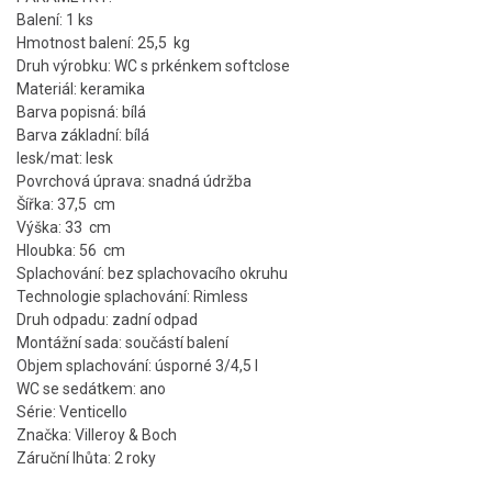
Balení: 1 ks
Hmotnost balení: 25,5 kg
Druh výrobku: WC s prkénkem softclose
Materiál: keramika
Barva popisná: bílá
Barva základní: bílá
lesk/mat: lesk
Povrchová úprava: snadná údržba
Šířka: 37,5 cm
Výška: 33 cm
Hloubka: 56 cm
Splachování: bez splachovacího okruhu
Technologie splachování: Rimless
Druh odpadu: zadní odpad
Montážní sada: součástí balení
Objem splachování: úsporné 3/4,5 l
WC se sedátkem: ano
Série: Venticello
Značka: Villeroy & Boch
Záruční lhůta: 2 roky