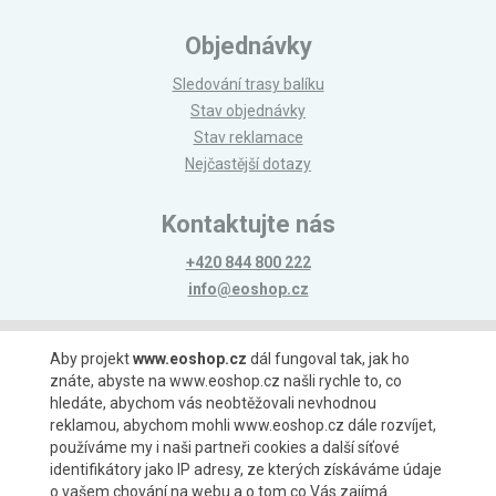
Objednávky
Sledování trasy balíku
Stav objednávky
Stav reklamace
Nejčastější dotazy
Kontaktujte nás
+420 844 800 222
info@eoshop.cz
Možnosti platby
Aby projekt
www.eoshop.cz
dál fungoval tak, jak ho
znáte, abyste na www.eoshop.cz našli rychle to, co
hledáte, abychom vás neobtěžovali nevhodnou
reklamou, abychom mohli www.eoshop.cz dále rozvíjet,
používáme my i naši partneři cookies a další síťové
identifikátory jako IP adresy, ze kterých získáváme údaje
Možnosti dopravy
o vašem chování na webu a o tom co Vás zajímá.