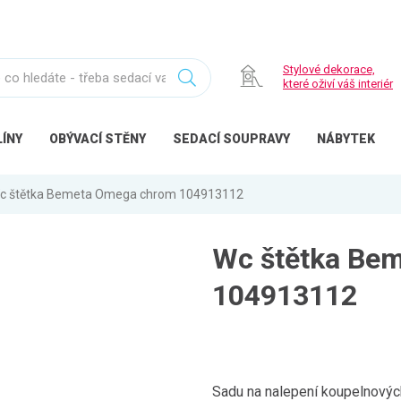
Stylové dekorace,
které oživí váš interiér
ÍNY
OBÝVACÍ
STĚNY
SEDACÍ
SOUPRAVY
NÁBYTEK
c štětka Bemeta Omega chrom 104913112
Wc štětka Be
104913112
Sadu na nalepení koupelnovýc