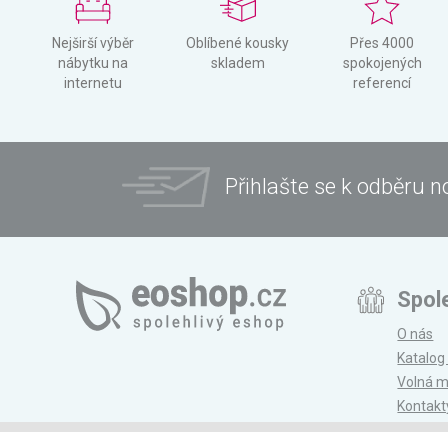
Nejširší výběr
Oblíbené kousky
Přes 4000
nábytku na
skladem
spokojených
internetu
referencí
Přihlašte se k odběru n
Spol
O nás
Katalog
Volná m
Kontakt
Magazí