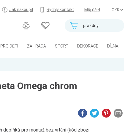
Jak nakoupit
Rychlý kontakt
Můj účet
prázdný
PRO DĚTI
ZAHRADA
SPORT
DEKORACE
DÍLNA
meta Omega chrom
h doplňků pro montáž bez vrtání (kód zboží