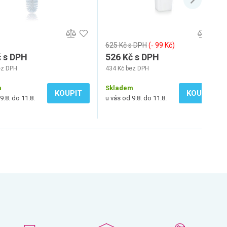
625 Kč s DPH
(‐ 99 Kč)
č s DPH
526 Kč s DPH
ez DPH
434 Kč bez DPH
m
Skladem
KOUPIT
KOUPIT
9.8. do 11.8.
u vás od 9.8. do 11.8.