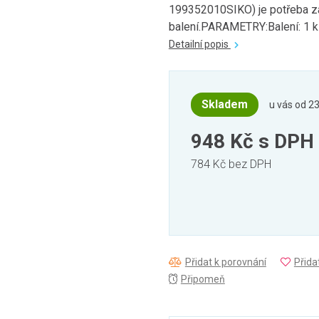
199352010SIKO) je potřeba za
balení.PARAMETRY:Balení: 1 ks
Detailní popis
Skladem
u vás od 23
948 Kč
s DPH
784 Kč bez DPH
Přidat k porovnání
Přida
Připomeň