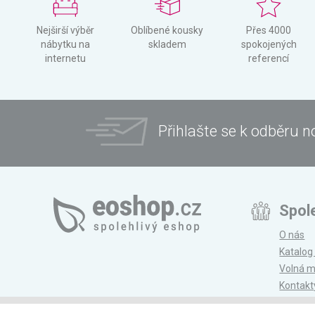
Nejširší výběr
Oblíbené kousky
Přes 4000
nábytku na
skladem
spokojených
internetu
referencí
Přihlašte se k odběru n
Spol
O nás
Katalog
Volná m
Kontakt
Magazí