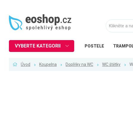
VYBERTE KATEGORII
POSTELE
TRAMPOL
Nábytek
Úvod
Koupelna
Doplňky na WC
WC štětky
W
Kuchyně
Ložnice
Obývací pokoj
Dětské zboží
Předsíň a chodba
Pracovna a kancelář
Koupelna