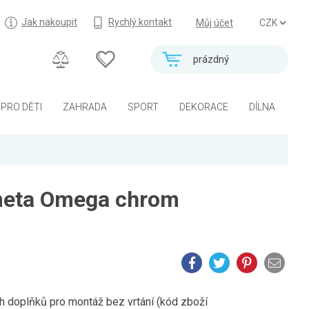
Jak nakoupit
Rychlý kontakt
Můj účet
prázdný
PRO DĚTI
ZAHRADA
SPORT
DEKORACE
DÍLNA
meta Omega chrom
h doplňků pro montáž bez vrtání (kód zboží