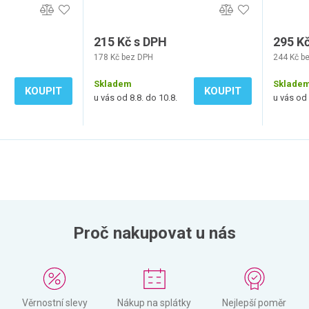
215 Kč s DPH
295 K
178 Kč bez DPH
244 Kč b
Skladem
Sklade
KOUPIT
KOUPIT
u vás od 8.8. do 10.8.
u vás od 
Proč nakupovat u nás
Věrnostní slevy
Nákup na splátky
Nejlepší poměr