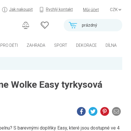
Jak nakoupit
Rychlý kontakt
Můj účet
prázdný
PRO DĚTI
ZAHRADA
SPORT
DEKORACE
DÍLNA
ine Wolke Easy tyrkysová
oupelnu? S barevnými doplňky Easy, které jsou dostupné ve 4