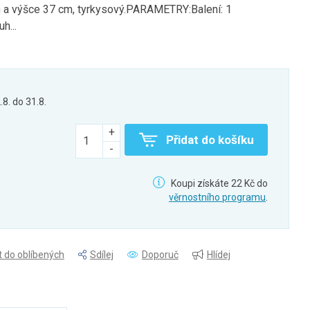
m a výšce 37 cm, tyrkysový.PARAMETRY:Balení: 1
h...
.8. do 31.8.
Přidat do košíku
Koupi získáte 22 Kč do
věrnostního programu
.
t do oblíbených
Sdílej
Doporuč
Hlídej