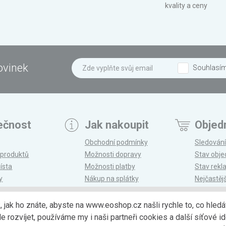
kvality a ceny
ovinek
Souhlasí
ečnost
Jak nakoupit
Objed
Obchodní podmínky
Sledování
 produktů
Možnosti dopravy
Stav obj
ísta
Možnosti platby
Stav rek
y
Nákup na splátky
Nejčastěj
n
Reklamace a vrácení
k, jak ho znáte, abyste na www.eoshop.cz našli rychle to, co hl
ozvíjet, používáme my i naši partneři cookies a další síťové ide