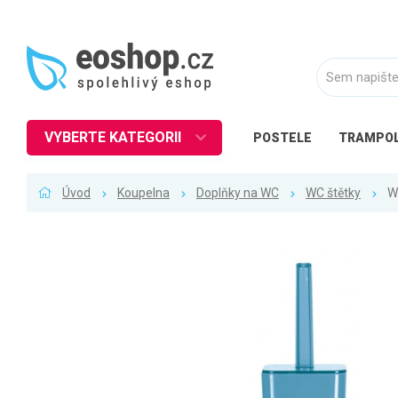
VYBERTE KATEGORII
POSTELE
TRAMPOL
Nábytek
Úvod
Koupelna
Doplňky na WC
WC štětky
W
Kuchyně
Ložnice
Obývací pokoj
Dětské zboží
Předsíň a chodba
Pracovna a kancelář
Koupelna