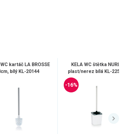
 WC kartáč LA BROSSE
KELA WC štětka NURIA
8cm, bílý KL-20144
plast/nerez bílá KL-22593
-16%