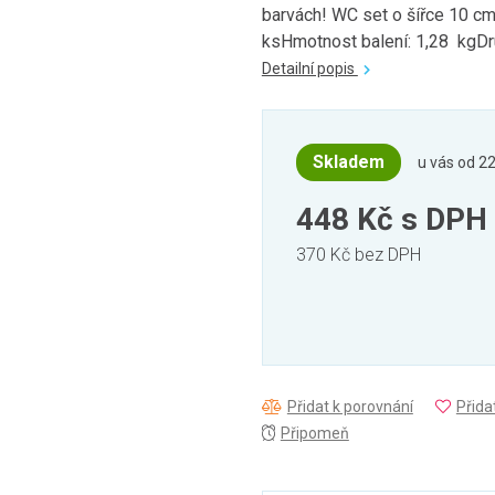
barvách! WC set o šířce 10 c
ksHmotnost balení: 1,28 kgDru
Detailní popis
Skladem
u vás od 22
448 Kč
s DPH
370 Kč bez DPH
Přidat k porovnání
Přida
Připomeň