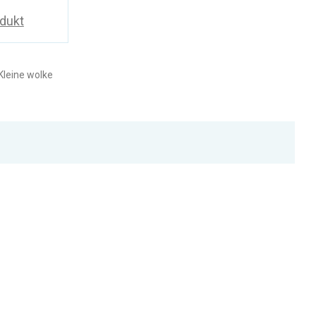
odukt
leine wolke