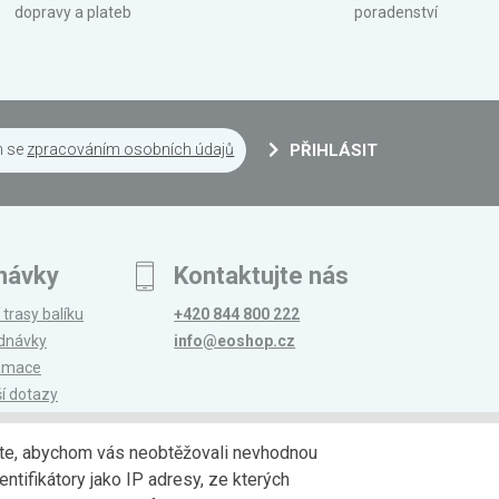
dopravy a plateb
poradenství
m se
zpracováním osobních údajů
PŘIHLÁSIT
návky
Kontaktujte nás
 trasy balíku
+420 844 800 222
ednávky
info@eoshop.cz
lamace
ší dotazy
edáte, abychom vás neobtěžovali nevhodnou
ntifikátory jako IP adresy, ze kterých