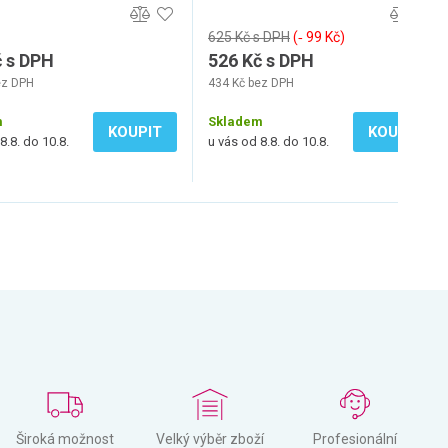
625 Kč s DPH
(‐ 99 Kč)
č s DPH
526 Kč s DPH
ez DPH
434 Kč bez DPH
m
Skladem
KOUPIT
KOUPIT
8.8. do 10.8.
u vás od 8.8. do 10.8.
Široká možnost
Velký výběr zboží
Profesionální