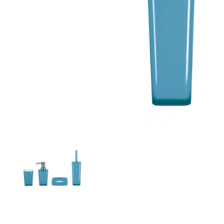
Zahrada
Balkon a terasa
Dílna
Auto-moto
Dekorace
Textil, koberce
Svítidla, žárovky
Trampolíny
Sedací vaky
Sport, outdoor
Všechny kategorie