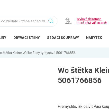
Stylové dekorace,
které oživí váš interiér
ÍNY
OBÝVACÍ
STĚNY
SEDACÍ
SOUPRAVY
NÁBYTEK
c štětka Kleine Wolke Easy tyrkysová 5061766856
Wc štětka Kle
5061766856
Přemýšlíte, jak oživit Vaši k