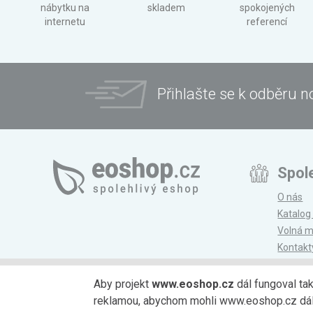
nábytku na
skladem
spokojených
internetu
referencí
Přihlašte se k odběru n
Spol
O nás
Katalog
Volná m
Kontakt
Magazí
Aby projekt
www.eoshop.cz
dál fungoval ta
reklamou, abychom mohli www.eoshop.cz dále r