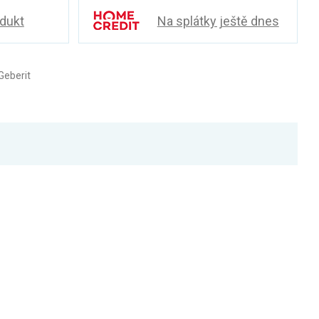
odukt
Na splátky ještě dnes
Geberit