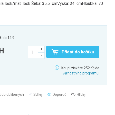
 bílá lesk/mat: lesk Šířka: 35,5 cmVýška: 34 cmHloubka: 70
9. do 14.9.
PH
Přidat do košíku
Koupi získáte 252 Kč do
věrnostního programu
.
t do oblíbených
Sdílej
Doporuč
Hlídej