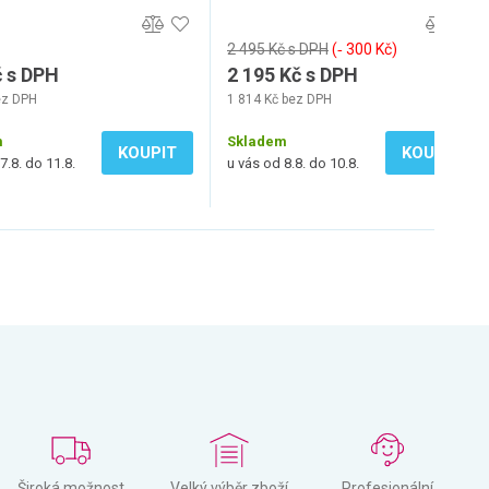
2 495 Kč s DPH
(‐ 300 Kč)
č s DPH
2 195 Kč s DPH
ez DPH
1 814 Kč bez DPH
m
Skladem
KOUPIT
KOUPIT
7.8. do 11.8.
u vás od 8.8. do 10.8.
Široká možnost
Velký výběr zboží
Profesionální