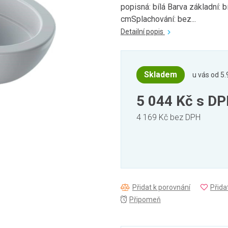
popisná: bílá Barva základní:
cmSplachování: bez...
Detailní popis
Skladem
u vás od 5.
5 044 Kč
s D
4 169 Kč bez DPH
Přidat k porovnání
Přida
Připomeň