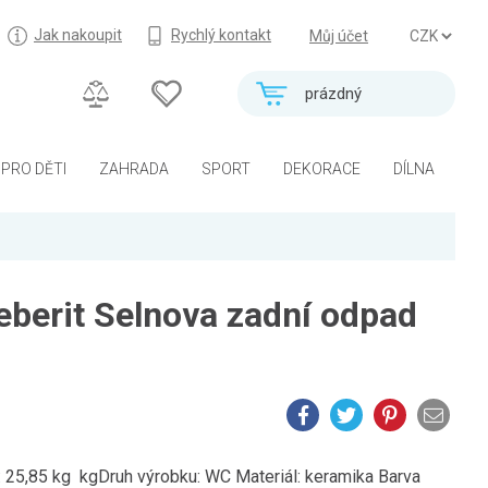
Jak nakoupit
Rychlý kontakt
Můj účet
prázdný
PRO DĚTI
ZAHRADA
SPORT
DEKORACE
DÍLNA
berit Selnova zadní odpad
25,85 kg kgDruh výrobku: WC Materiál: keramika Barva