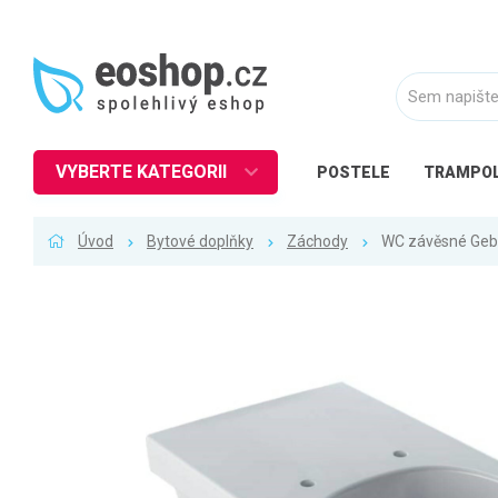
VYBERTE KATEGORII
POSTELE
TRAMPOL
Nábytek
Úvod
Bytové doplňky
Záchody
WC závěsné Gebe
Kuchyně
Ložnice
Obývací pokoj
Dětské zboží
Předsíň a chodba
Pracovna a kancelář
Koupelna