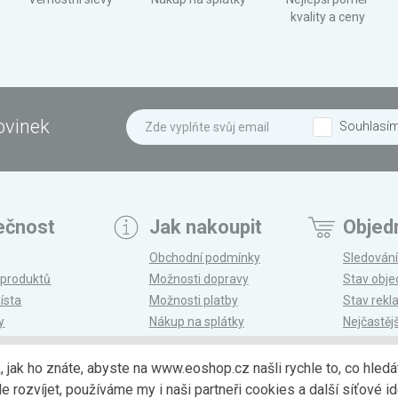
kvality a ceny
ovinek
Souhlasí
ečnost
Jak nakoupit
Objed
Obchodní podmínky
Sledování
 produktů
Možnosti dopravy
Stav obj
ísta
Možnosti platby
Stav rek
y
Nákup na splátky
Nejčastěj
n
Reklamace a vrácení
k, jak ho znáte, abyste na www.eoshop.cz našli rychle to, co hl
ozvíjet, používáme my i naši partneři cookies a další síťové ide