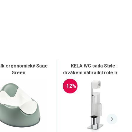
ík ergonomický Sage
KELA WC sada Style s
Green
držákem náhradní role lesklý
kov 26x18x71cm KL-22494
-12%