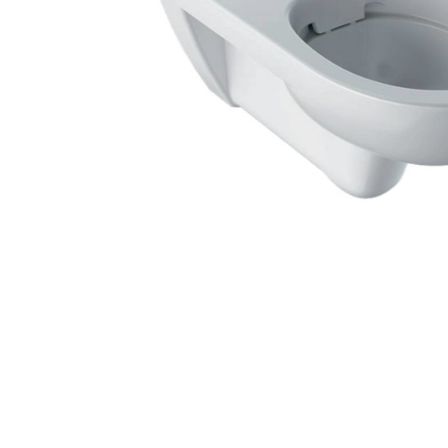
Zahrada
Balkon a terasa
Dílna
Auto-moto
Dekorace
Textil, koberce
Svítidla, žárovky
Trampolíny
Sedací vaky
Sport, outdoor
Všechny kategorie