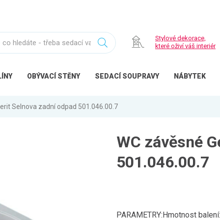
Stylové dekorace,
které oživí váš interiér
ÍNY
OBÝVACÍ
STĚNY
SEDACÍ
SOUPRAVY
NÁBYTEK
rit Selnova zadní odpad 501.046.00.7
WC závěsné Ge
501.046.00.7
PARAMETRY:Hmotnost balení: 