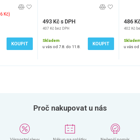
56 Kč)
493 Kč s DPH
486 K
407 Kč bez DPH
402 Kč b
Skladem
Sklade
KOUPIT
KOUPIT
u vás od 7.8. do 11.8.
u vás od 
Proč nakupovat u nás
Věrnostní slevy
Nákup na splátky
Nejlepší poměr