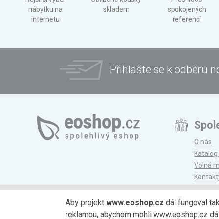
nábytku na
skladem
spokojených
internetu
referencí
Přihlašte se k odběru n
Spol
O nás
Katalog
Volná m
Kontakt
Magazí
Aby projekt
www.eoshop.cz
dál fungoval ta
reklamou, abychom mohli www.eoshop.cz dále r