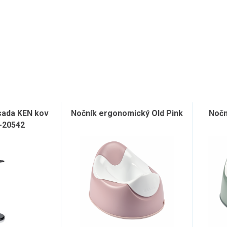
sada KEN kov
Nočník ergonomický Old Pink
Nočn
-20542