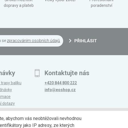
dopravy a plateb
poradenství
m se
zpracováním osobních údajů
PŘIHLÁSIT
návky
Kontaktujte nás
 trasy balíku
+420 844 800 222
ednávky
info@eoshop.cz
lamace
ší dotazy
edáte, abychom vás neobtěžovali nevhodnou
ntifikátory jako IP adresy, ze kterých