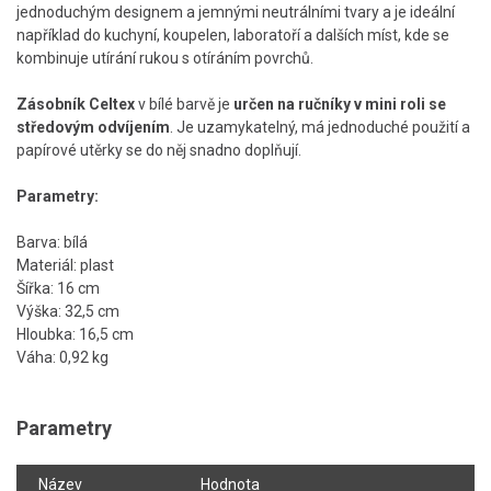
jednoduchým designem a jemnými neutrálními tvary a je ideální
například do kuchyní, koupelen, laboratoří a dalších míst, kde se
kombinuje utírání rukou s otíráním povrchů.
Zásobník Celtex
v bílé barvě je
určen na ručníky v mini roli se
středovým odvíjením
. Je uzamykatelný, má jednoduché použití a
papírové utěrky se do něj snadno doplňují.
Parametry:
Barva: bílá
Materiál: plast
Šířka: 16 cm
Výška: 32,5 cm
Hloubka: 16,5 cm
Váha: 0,92 kg
Parametry
Název
Hodnota