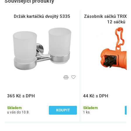
Související produkty
Držák kartáčků dvojitý 5335
Zásobník sáčků TRIXIE 
12 sáčků L
365 Kč s DPH
44 Kč s DPH
302 Kč bez DPH
36 Kč bez DPH
Skladem
Skladem
KOUPIT
u vás do 10.8.
1 ks