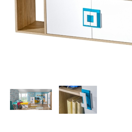
Zahrada
Balkon a terasa
Dílna
Auto-moto
Dekorace
Textil, koberce
Svítidla, žárovky
Trampolíny
Sedací vaky
Sport, outdoor
Všechny kategorie