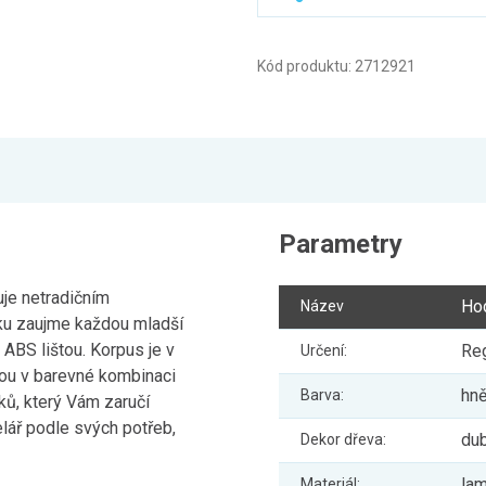
Kód produktu: 2712921
Parametry
je netradičním
Ho
Název
tku zaujme každou mladší
 ABS lištou. Korpus je v
Reg
Určení:
jsou v barevné kombinaci
hně
Barva:
ků, který Vám zaručí
elář podle svých potřeb,
du
Dekor dřeva:
lam
Materiál: