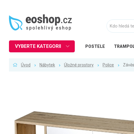
VYBERTE KATEGORII
POSTELE
TRAMPOL
Nábytek
Úvod
Nábytek
Úložné prostory
Police
Závěs
Kuchyně
Ložnice
Obývací pokoj
Dětské zboží
Předsíň a chodba
Pracovna a kancelář
Koupelna