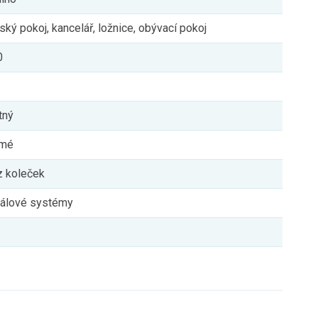
ský pokoj, kancelář, ložnice, obývací pokoj
0
tný
ímé
z koleček
gálové systémy