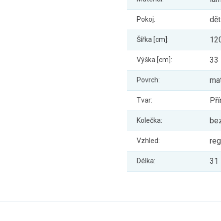
dět
Pokoj:
12
Šířka [cm]:
33
Výška [cm]:
ma
Povrch:
Př
Tvar:
be
Kolečka:
re
Vzhled:
31
Délka: