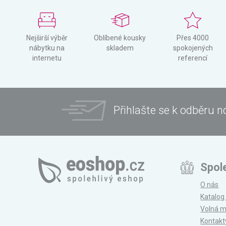
Nejširší výběr
Oblíbené kousky
Přes 4000
nábytku na
skladem
spokojených
internetu
referencí
Přihlašte se k odběru n
Spol
O nás
Katalog
Volná m
Kontakt