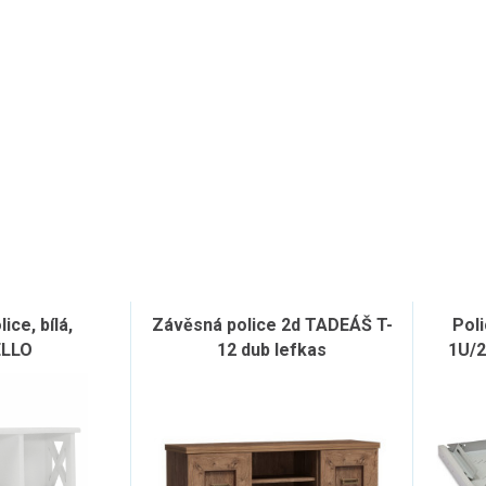
ice, bílá,
Závěsná police 2d TADEÁŠ T-
Poli
ELLO
12 dub lefkas
1U/2