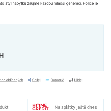
ento styl nábytku zaujme každou mladší generaci. Police je
PH
t do oblíbených
Sdílej
Doporuč
Hlídej
odukt
Na splátky ještě dnes