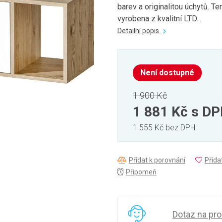
barev a originalitou úchytů. T
vyrobena z kvalitní LTD...
Detailní popis
Není dostupné
1 900 Kč
1 881 Kč
s D
1 555 Kč bez DPH
Přidat k porovnání
Přida
Připomeň
Dotaz na pr