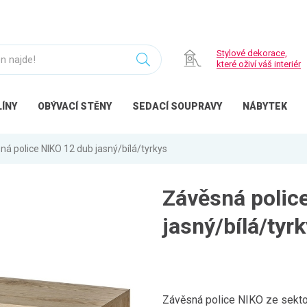
Stylové dekorace,
které oživí váš interiér
ÍNY
OBÝVACÍ
STĚNY
SEDACÍ
SOUPRAVY
NÁBYTEK
ná police NIKO 12 dub jasný/bílá/tyrkys
Závěsná polic
jasný/bílá/tyr
Závěsná police NIKO ze sekto