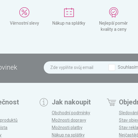
Věrnostní slevy
Nákup na splátky
Nejlepší poměr
kvality a ceny
ovinek
Souhlasí
ečnost
Jak nakoupit
Objed
Obchodní podmínky
Sledování
 produktů
Možnosti dopravy
Stav obj
ísta
Možnosti platby
Stav rek
y
Nákup na splátky
Nejčastěj