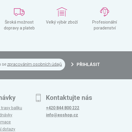
Široká možnost
Velký výběr zboží
Profesionální
dopravy a plateb
poradenství
m se
zpracováním osobních údajů
PŘIHLÁSIT
návky
Kontaktujte nás
 trasy balíku
+420 844 800 222
ednávky
info@eoshop.cz
lamace
ší dotazy