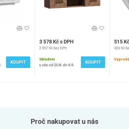
3 578 Kč s DPH
515 K
2 957 Kč bez DPH
426 Kč b
Skladem
Vyprod
KOUPIT
KOUPIT
.
u vás od 20.8. do 6.9.
Proč nakupovat u nás