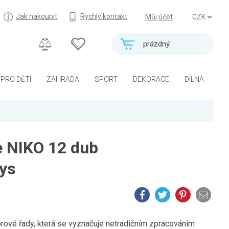
Jak nakoupit
Rychlý kontakt
Můj účet
prázdný
PRO DĚTI
ZAHRADA
SPORT
DEKORACE
DÍLNA
e NIKO 12 dub
kys
rové řady, která se vyznačuje netradičním zpracováním