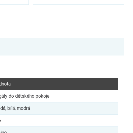
dnota
ály do dětského pokoje
dá, bílá, modrá
b
ino