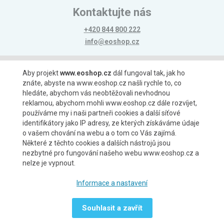
Kontaktujte nás
+420 844 800 222
info@eoshop.cz
Možnosti platby
Aby projekt
www.eoshop.cz
dál fungoval tak, jak ho
znáte, abyste na www.eoshop.cz našli rychle to, co
hledáte, abychom vás neobtěžovali nevhodnou
reklamou, abychom mohli www.eoshop.cz dále rozvíjet,
používáme my i naši partneři cookies a další síťové
identifikátory jako IP adresy, ze kterých získáváme údaje
Možnosti dopravy
o vašem chování na webu a o tom co Vás zajímá.
Některé z těchto cookies a dalších nástrojů jsou
nezbytné pro fungování našeho webu www.eoshop.cz a
nelze je vypnout.
Partneři
Informace a nastavení
Souhlasit a zavřít