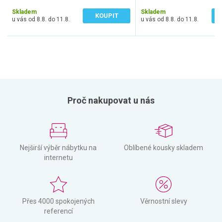
41 Kč bez DPH
33 Kč bez DPH
Skladem
Skladem
KOUPIT
u vás od 8.8. do 11.8.
u vás od 8.8. do 11.8.
Proč nakupovat u nás
Nejširší výběr nábytku na
Oblíbené kousky skladem
internetu
Přes 4000 spokojených
Věrnostní slevy
referencí