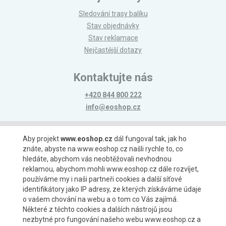
Sledování trasy balíku
Stav objednávky
Stav reklamace
Nejčastější dotazy
Kontaktujte nás
+420 844 800 222
info@eoshop.cz
Možnosti platby
Aby projekt
www.eoshop.cz
dál fungoval tak, jak ho
znáte, abyste na www.eoshop.cz našli rychle to, co
hledáte, abychom vás neobtěžovali nevhodnou
reklamou, abychom mohli www.eoshop.cz dále rozvíjet,
používáme my i naši partneři cookies a další síťové
identifikátory jako IP adresy, ze kterých získáváme údaje
Možnosti dopravy
o vašem chování na webu a o tom co Vás zajímá.
Některé z těchto cookies a dalších nástrojů jsou
nezbytné pro fungování našeho webu www.eoshop.cz a