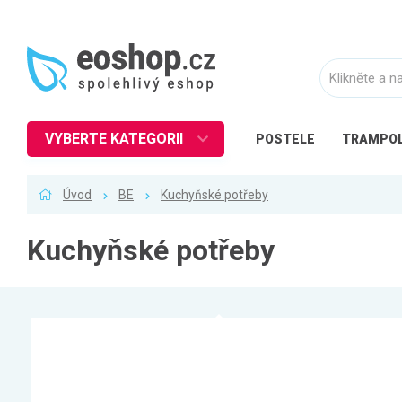
VYBERTE KATEGORII
POSTELE
TRAMPOL
Nábytek
Úvod
BE
Kuchyňské potřeby
Kuchyně
Ložnice
Kuchyňské potřeby
Obývací pokoj
Dětské zboží
Předsíň a chodba
Pracovna a kancelář
Koupelna