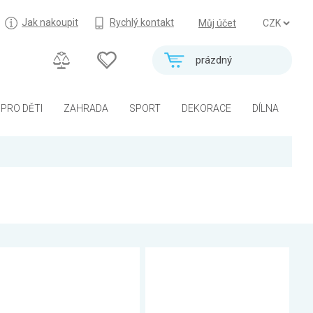
Jak nakoupit
Rychlý kontakt
Můj účet
prázdný
PRO DĚTI
ZAHRADA
SPORT
DEKORACE
DÍLNA