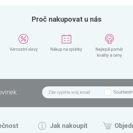
Proč nakupovat u nás
Věrnostní slevy
Nákup na splátky
Nejlepší poměr
kvality a ceny
ovinek
Souhlasí
ečnost
Jak nakoupit
Objed