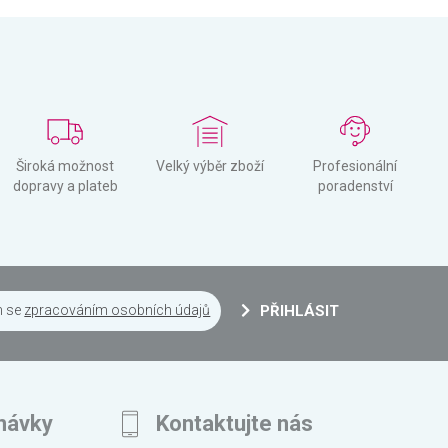
Široká možnost
Velký výběr zboží
Profesionální
dopravy a plateb
poradenství
m se
zpracováním osobních údajů
PŘIHLÁSIT
návky
Kontaktujte nás