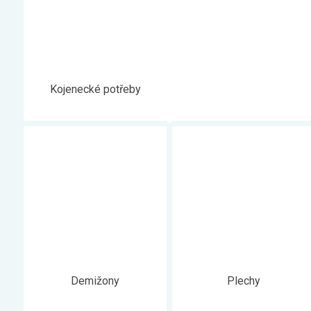
Zahrada
Balkon a terasa
Dílna
Auto-moto
Kojenecké potřeby
Dekorace
Textil, koberce
Svítidla, žárovky
Trampolíny
Sedací vaky
Sport, outdoor
Všechny kategorie
Demižony
Plechy