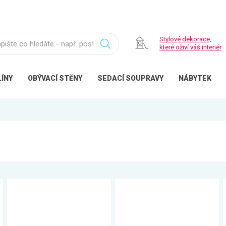
Stylové dekorace,
které oživí váš interiér
ÍNY
OBÝVACÍ
STĚNY
SEDACÍ
SOUPRAVY
NÁBYTEK