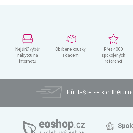
Nejširší výběr
Oblíbené kousky
Přes 4000
nábytku na
skladem
spokojených
internetu
referencí
Přihlašte se k odběru n
Spol