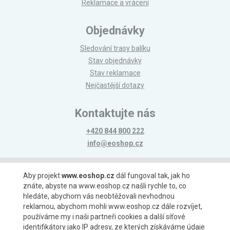
Reklamace a vrácení
Objednávky
Sledování trasy balíku
Stav objednávky
Stav reklamace
Nejčastější dotazy
Kontaktujte nás
+420 844 800 222
info@eoshop.cz
Možnosti platby
Aby projekt
www.eoshop.cz
dál fungoval tak, jak ho
znáte, abyste na www.eoshop.cz našli rychle to, co
hledáte, abychom vás neobtěžovali nevhodnou
reklamou, abychom mohli www.eoshop.cz dále rozvíjet,
používáme my i naši partneři cookies a další síťové
identifikátory jako IP adresy, ze kterých získáváme údaje
Možnosti dopravy