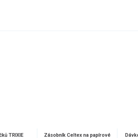
čků TRIXIE
Zásobník Celtex na papírové
Dávko