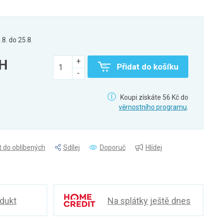
.8. do 25.8.
PH
Přidat do košíku
Koupi získáte 56 Kč do
věrnostního programu
.
t do oblíbených
Sdílej
Doporuč
Hlídej
odukt
Na splátky ještě dnes