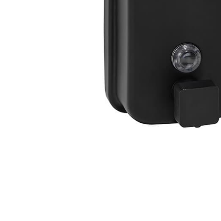
Zahrada
Balkon a terasa
Dílna
Auto-moto
Dekorace
Textil, koberce
Svítidla, žárovky
Trampolíny
Sedací vaky
Sport, outdoor
Všechny kategorie