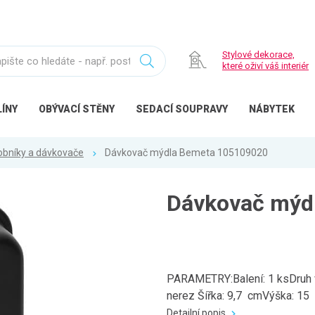
Stylové dekorace,
které oživí váš interiér
ÍNY
OBÝVACÍ
STĚNY
SEDACÍ
SOUPRAVY
NÁBYTEK
bníky a dávkovače
Dávkovač mýdla Bemeta 105109020
Dávkovač mýd
PARAMETRY:Balení: 1 ksDruh v
nerez Šířka: 9,7 cmVýška: 15
Detailní popis