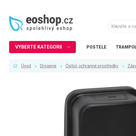
VYBERTE KATEGORII
POSTELE
TRAMPOL
Nábytek
Úvod
Drogerie
Čisticí, ochranné prostředky
Záso
Kuchyně
Ložnice
Obývací pokoj
Dětské zboží
Předsíň a chodba
Pracovna a kancelář
Koupelna