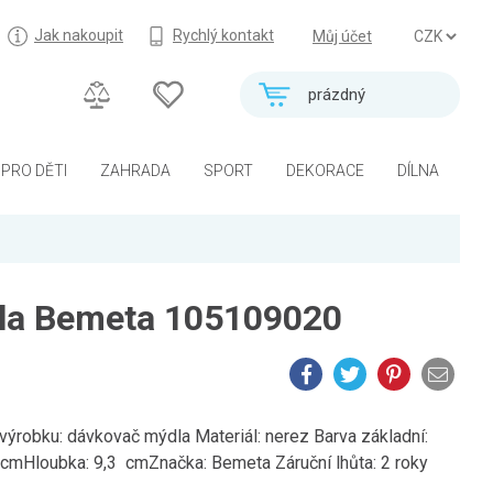
Jak nakoupit
Rychlý kontakt
Můj účet
prázdný
PRO DĚTI
ZAHRADA
SPORT
DEKORACE
DÍLNA
la Bemeta 105109020
ýrobku: dávkovač mýdla Materiál: nerez Barva základní:
 cmHloubka: 9,3 cmZnačka: Bemeta Záruční lhůta: 2 roky