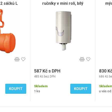
12 sáčků L
ručníky v mini roli, bílý
mýd
587 Kč s DPH
830 K
485 Kč bez DPH
686 Kč b
Skladem
Sklade
KOUPIT
KOUPIT
1 ks
u vás od 