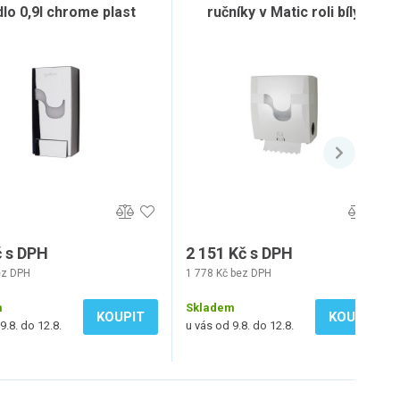
lo 0,9l chrome plast
ručníky v Matic roli bílý -
mechanický
č s DPH
2 151 Kč s DPH
ez DPH
1 778 Kč bez DPH
m
Skladem
KOUPIT
KOUPIT
9.8. do 12.8.
u vás od 9.8. do 12.8.