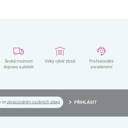
Široká možnost
Velký výběr zboží
Profesionální
dopravy a plateb
poradenství
m se
zpracováním osobních údajů
PŘIHLÁSIT