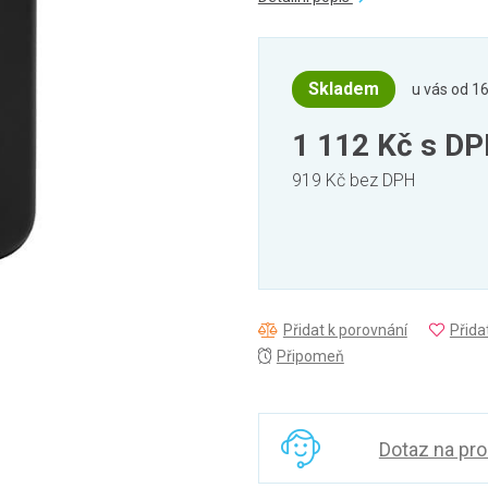
Skladem
u vás od 16
1 112 Kč
s D
919 Kč bez DPH
Přidat k porovnání
Přida
Připomeň
Dotaz na pr