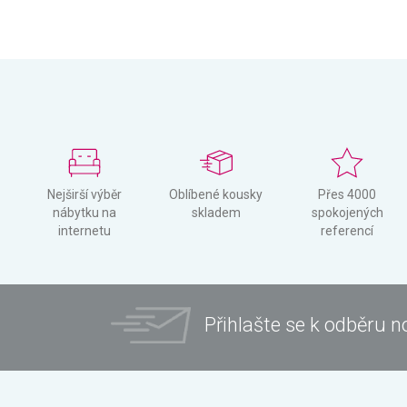
Nejširší výběr
Oblíbené kousky
Přes 4000
nábytku na
skladem
spokojených
internetu
referencí
Přihlašte se k odběru n