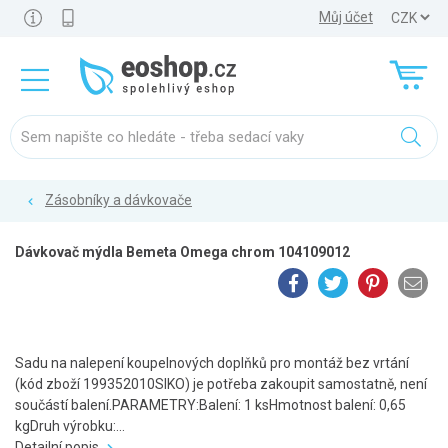
Můj účet
Zásobníky a dávkovače
Dávkovač mýdla Bemeta Omega chrom 104109012
Sadu na nalepení koupelnových doplňků pro montáž bez vrtání
(kód zboží 199352010SIKO) je potřeba zakoupit samostatně, není
součástí balení.PARAMETRY:Balení: 1 ksHmotnost balení: 0,65
kgDruh výrobku:...
Detailní popis