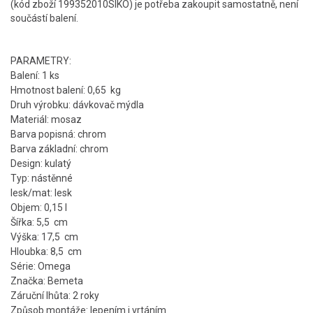
(kód zboží 199352010SIKO) je potřeba zakoupit samostatně, není
součástí balení.
PARAMETRY:
Balení: 1 ks
Hmotnost balení: 0,65 kg
Druh výrobku: dávkovač mýdla
Materiál: mosaz
Barva popisná: chrom
Barva základní: chrom
Design: kulatý
Typ: nástěnné
lesk/mat: lesk
Objem: 0,15 l
Šířka: 5,5 cm
Výška: 17,5 cm
Hloubka: 8,5 cm
Série: Omega
Značka: Bemeta
Záruční lhůta: 2 roky
Způsob montáže: lepením i vrtáním