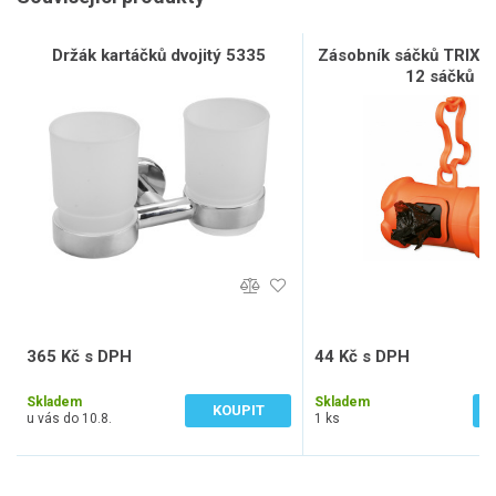
Držák kartáčků dvojitý 5335
Zásobník sáčků TRIXIE 
12 sáčků L
365 Kč s DPH
44 Kč s DPH
302 Kč bez DPH
36 Kč bez DPH
Skladem
Skladem
KOUPIT
u vás do 10.8.
1 ks