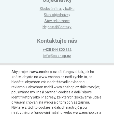
Sledování trasy balíku
Stav objednávky
Stav reklamace
Nejčastější dotazy
Kontaktujte nás
+420 844 800 222
info@eoshop.cz
Možnosti platby
Aby projekt
www.eoshop.cz
dál fungoval tak, jak ho
znáte, abyste na www.eoshop.cz našli rychle to, co
hledáte, abychom vás neobtěžovali nevhodnou
reklamou, abychom mohli www.eoshop.cz dále rozvíjet,
používáme my i naši partneři cookies a další síťové
identifikátory jako IP adresy, ze kterých získáváme údaje
Možnosti dopravy
o vašem chování na webu a o tom co Vás zajímá.
Některé z těchto cookies a dalších nástrojů jsou
nezbytné pro fungování našeho webu www.eoshop.cz a