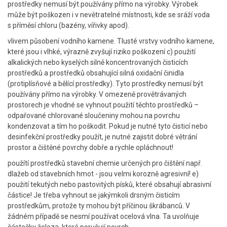
prostředky nemusí být používány přímo na výrobky. Výrobek
může být poškozen i v nevětratelné místnosti, kde se sráží voda
s příměsí chloru (bazény, vířivky apod).
vlivem působení vodního kamene. Tlusté vrstvy vodního kamene,
které jsou i vlhké, výrazně zvyšují riziko poškození c) použití
alkalických nebo kyselých silně koncentrovaných čisticích
prostředků a prostředků obsahující silná oxidační činidla
(protiplísňové a bělící prostředky). Tyto prostředky nemusí být
používány přímo na výrobky. V omezeně provětrávaných
prostorech je vhodné se vyhnout použití těchto prostředků –
odpařované chlorované sloučeniny mohou na povrchu
kondenzovat a tím ho poškodit. Pokud je nutné tyto čisticí nebo
desinfekční prostředky použít, je nutné zajistit dobré větrání
prostor a čištěné povrchy dobře a rychle opláchnout!
použítí prostředků stavební chemie určených pro čištění např.
dlažeb od stavebních hmot - jsou velmi korozně agresivní! e)
použití tekutých nebo pastovitých písků, které obsahují abrasivní
částice! Je třeba vyhnout se jakýmkoli drsným čisticím
prostředkům, protože ty mohou být příčinou škrábanců. V
žádném případě se nesmí používat ocelová vlna. Ta uvolňuje