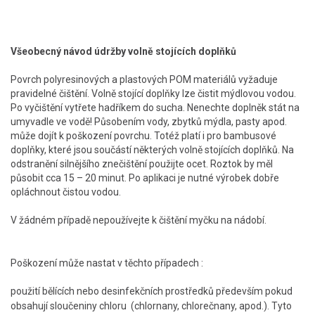
Všeobecný návod údržby volně stojících doplňků
Povrch polyresinových a plastových POM materiálů vyžaduje
pravidelné čištění. Volně stojící doplňky lze čistit mýdlovou vodou.
Po vyčištění vytřete hadříkem do sucha. Nenechte doplněk stát na
umyvadle ve vodě! Působením vody, zbytků mýdla, pasty apod.
může dojít k poškození povrchu. Totéž platí i pro bambusové
doplňky, které jsou součástí některých volně stojících doplňků. Na
odstranění silnějšího znečištění použijte ocet. Roztok by měl
působit cca 15 – 20 minut. Po aplikaci je nutné výrobek dobře
opláchnout čistou vodou.
V žádném případě nepoužívejte k čištění myčku na nádobí.
Poškození může nastat v těchto případech :
použití bělících nebo desinfekčních prostředků především pokud
obsahují sloučeniny chloru (chlornany, chlorečnany, apod.). Tyto