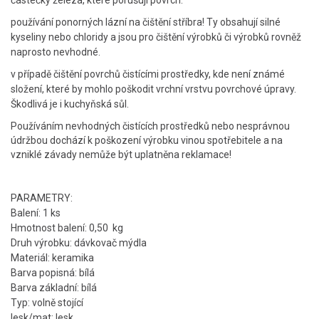
částečky železa, které porušují povrch.
používání ponorných lázní na čištění stříbra! Ty obsahují silné
kyseliny nebo chloridy a jsou pro čištění výrobků či výrobků rovněž
naprosto nevhodné.
v případě čištění povrchů čistícími prostředky, kde není známé
složení, které by mohlo poškodit vrchní vrstvu povrchové úpravy.
Škodlivá je i kuchyňská sůl.
Používáním nevhodných čistících prostředků nebo nesprávnou
údržbou dochází k poškození výrobku vinou spotřebitele a na
vzniklé závady nemůže být uplatněna reklamace!
PARAMETRY:
Balení: 1 ks
Hmotnost balení: 0,50 kg
Druh výrobku: dávkovač mýdla
Materiál: keramika
Barva popisná: bílá
Barva základní: bílá
Typ: volně stojící
lesk/mat: lesk