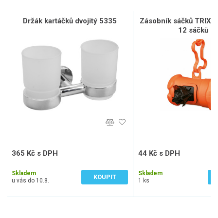
Držák kartáčků dvojitý 5335
Zásobník sáčků TRIXIE 
12 sáčků L
365 Kč s DPH
44 Kč s DPH
302 Kč bez DPH
36 Kč bez DPH
Skladem
Skladem
KOUPIT
u vás do 10.8.
1 ks