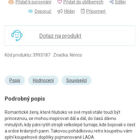
Přidat k porovnání
Přidat do oblíbených
Sdílej
Doporuč
Hlídej
Připomeň
Dotaz na produkt
Kód produktu: 3993187 Značka: Nimco
Popis
Hodnocení
Související
Podrobný popis
Romantické ženy, které hluboko ve své mysli stále touží být
princeznou, se mohou inspirovat dál a dál, do časů dávno
minulých, kdy páni rytíři strojili velkolepé turnaje, kde bojovali o čest
a srdce krásných pann. Takovou pohádkovou retro koupelnu vám
splní koupelnové doplňky pojmenované LADA.