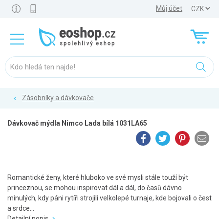
Můj účet
Zásobníky a dávkovače
Dávkovač mýdla Nimco Lada bílá 1031LA65
Romantické ženy, které hluboko ve své mysli stále touží být
princeznou, se mohou inspirovat dál a dál, do časů dávno
minulých, kdy páni rytíři strojili velkolepé turnaje, kde bojovali o čest
a srdce...
Detailní popis