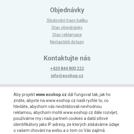
Objednávky
Sledování trasy balíku
Stav objednávky
Stav reklamace
Nejčastější dotazy
Kontaktujte nás
+420 844 800 222
info@eoshop.cz
Možnosti platby
Aby projekt
www.eoshop.cz
dál fungoval tak, jak ho
znáte, abyste na www.eoshop.cz našli rychle to, co
hledáte, abychom vás neobtěžovali nevhodnou
reklamou, abychom mohli www.eoshop.cz dále rozvíjet,
používáme my i naši partneři cookies a další síťové
identifikátory jako IP adresy, ze kterých získáváme údaje
Možnosti dopravy
o vašem chování na webu a o tom co Vás zajímá.