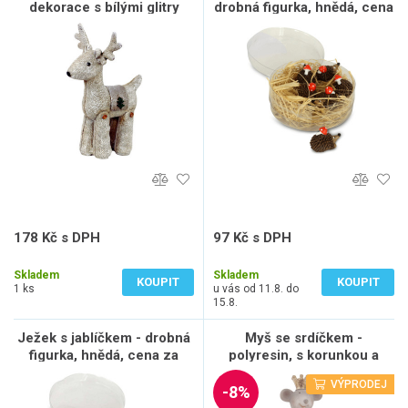
dekorace s bílými glitry
drobná figurka, hnědá, cena
za balení (5 ks), sada 6 ks
178 Kč s DPH
97 Kč s DPH
147 Kč bez DPH
80 Kč bez DPH
Skladem
Skladem
KOUPIT
KOUPIT
1 ks
u vás od 11.8. do
15.8.
Ježek s jablíčkem - drobná
Myš se srdíčkem -
figurka, hnědá, cena za
polyresin, s korunkou a
balení (5 ks), sada 6 ks
bílou sukní z peří, sada 4 ks
VÝPRODEJ
-8%