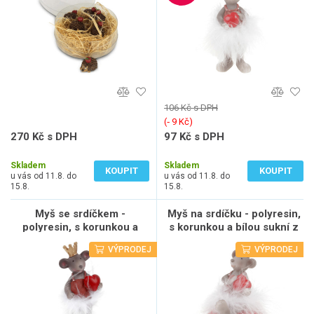
106 Kč s DPH
(‐ 9 Kč)
270 Kč s DPH
97 Kč s DPH
223 Kč bez DPH
80 Kč bez DPH
Skladem
Skladem
KOUPIT
KOUPIT
u vás od 11.8. do
u vás od 11.8. do
15.8.
15.8.
Myš se srdíčkem -
Myš na srdíčku - polyresin,
polyresin, s korunkou a
s korunkou a bílou sukní z
bílou sukní z peří, sada 6 ks
peří, sada 6 ks
VÝPRODEJ
VÝPRODEJ