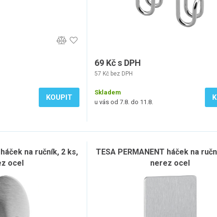
69 Kč s DPH
57 Kč bez DPH
Skladem
KOUPIT
K
u vás od 7.8. do 11.8.
ček na ručník, 2 ks,
TESA PERMANENT háček na ručník
z ocel
nerez ocel