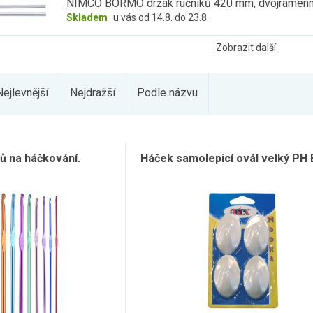
NIMCO BORMO držák ručníků 420 mm, dvojramenný
Skladem
u vás od 14.8. do 23.8.
Zobrazit další
Nejlevnější
Nejdražší
Podle názvu
ů na háčkování.
Háček samolepicí ovál velký PH B