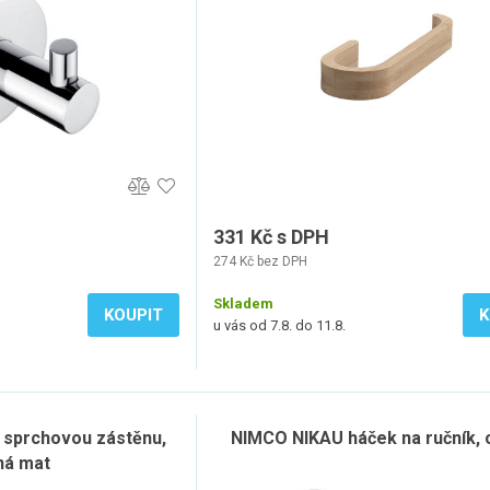
331 Kč s DPH
274 Kč bez DPH
Skladem
KOUPIT
K
u vás od 7.8. do 11.8.
 sprchovou zástěnu,
NIMCO NIKAU háček na ručník,
ná mat