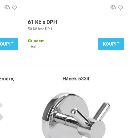
61 Kč s DPH
50 Kč bez DPH
Skladem
OUPIT
KOUPIT
1 bal
změry,
Háček 5334