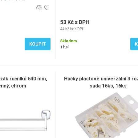
53 Kč s DPH
44 Kč bez DPH
Skladem
KOUPIT
K
1 bal
ák ručníků 640 mm,
Háčky plastové univerzální 3 ro
nný, chrom
sada 16ks, 16ks