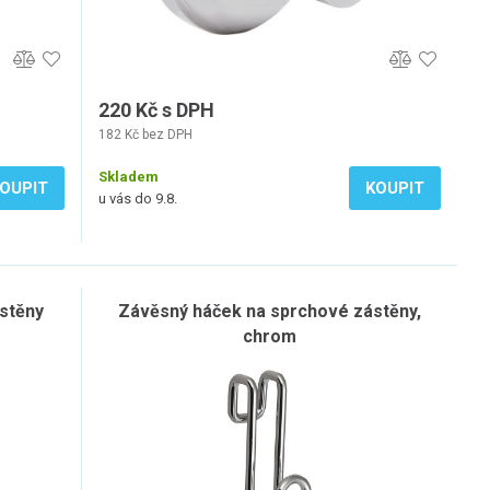
220 Kč s DPH
182 Kč bez DPH
Skladem
OUPIT
KOUPIT
u vás do 9.8.
stěny
Závěsný háček na sprchové zástěny,
chrom