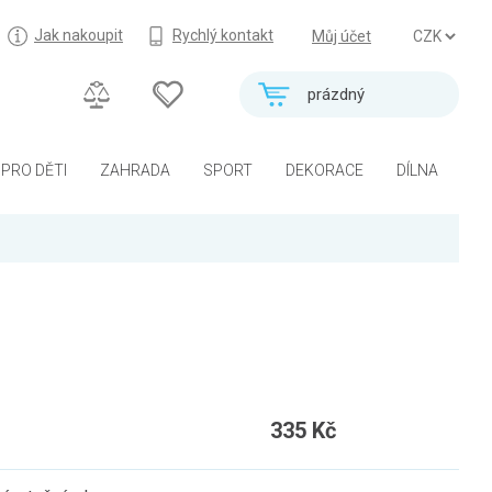
Jak nakoupit
Rychlý kontakt
Můj účet
prázdný
PRO DĚTI
ZAHRADA
SPORT
DEKORACE
DÍLNA
335 Kč