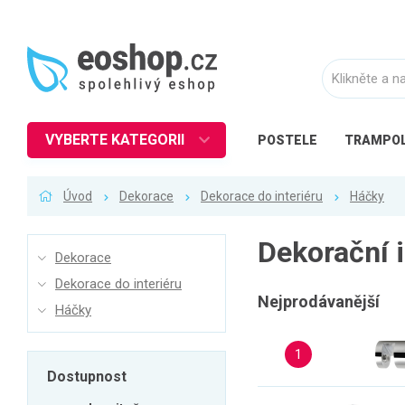
VYBERTE KATEGORII
POSTELE
TRAMPOL
Nábytek
Úvod
Dekorace
Dekorace do interiéru
Háčky
Kuchyně
Ložnice
Dekorační 
Dekorace
Obývací pokoj
Dekorace do interiéru
Dětské zboží
Nejprodávanější
Háčky
Předsíň a chodba
1
Pracovna a kancelář
Dostupnost
Koupelna