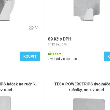
89 Kč s DPH
74 Kč bez DPH
Skladem
KOUPIT
K
u vás od 7.8. do 10.8.
S háček na ručník,
TESA POWERSTRIPS dvojháče
z ocel
ručníky, nerez ocel