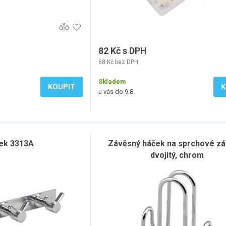
82 Kč s DPH
68 Kč bez DPH
Skladem
KOUPIT
K
u vás do 9.8.
ek 3313A
Závěsný háček na sprchové zá
dvojitý, chrom