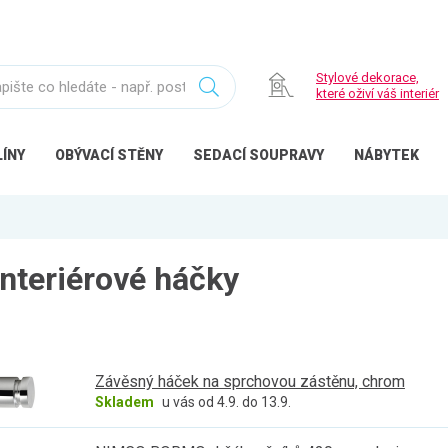
Stylové dekorace,
které oživí váš interiér
ÍNY
OBÝVACÍ
STĚNY
SEDACÍ
SOUPRAVY
NÁBYTEK
interiérové háčky
Závěsný háček na sprchovou zástěnu, chrom
Skladem
u vás od 4.9. do 13.9.