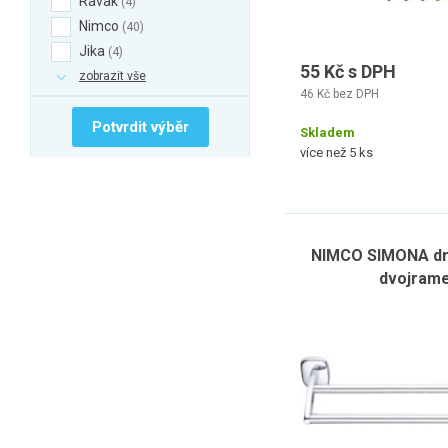
Ravak
4
Nimco
40
Jika
4
55 Kč s DPH
zobrazit vše
46 Kč bez DPH
Potvrdit výběr
Skladem
více než 5 ks
NIMCO SIMONA drž
dvojrame