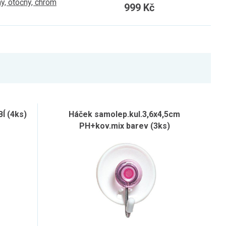
, otočný, chrom
999 Kč
Í (4ks)
Háček samolep.kul.3,6x4,5cm
PH+kov.mix barev (3ks)