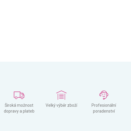
Široká možnost
Velký výběr zboží
Profesionální
dopravy a plateb
poradenství