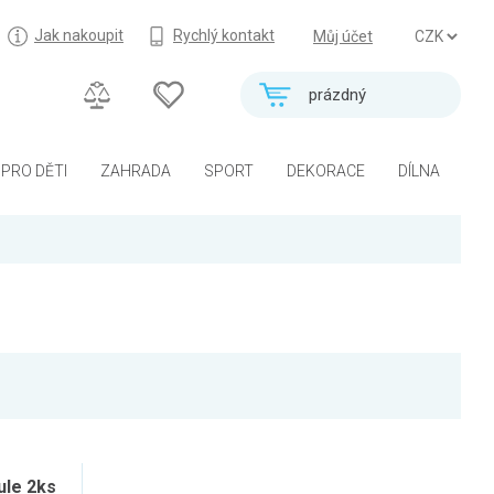
Jak nakoupit
Rychlý kontakt
Můj účet
prázdný
PRO DĚTI
ZAHRADA
SPORT
DEKORACE
DÍLNA
ule 2ks