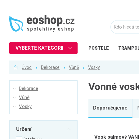
VYBERTE KATEGORII
POSTELE
TRAMPOL
Nábytek
Úvod
Dekorace
Vůně
Vosky
Kuchyně
Ložnice
Vonné vos
Dekorace
Obývací pokoj
Vůně
Dětské zboží
Vosky
Doporučujeme
Předsíň a chodba
Pracovna a kancelář
Určení
Koupelna
Vosk palmový VANIL