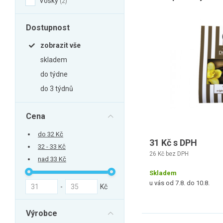
Vosky
2
Zahrada
Balkon a terasa
Dostupnost
Dílna
zobrazit vše
Auto-moto
skladem
Dekorace
do týdne
Textil, koberce
do 3 týdnů
Svítidla, žárovky
Cena
Trampolíny
Sedací vaky
do 32 Kč
31 Kč s DPH
32 - 33 Kč
Sport, outdoor
26 Kč bez DPH
nad 33 Kč
Všechny kategorie
Skladem
u vás od 7.8. do 10.8.
-
Kč
Výrobce