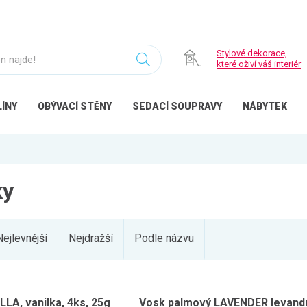
Stylové dekorace,
které oživí váš interiér
ÍNY
OBÝVACÍ
STĚNY
SEDACÍ
SOUPRAVY
NÁBYTEK
ky
Nejlevnější
Nejdražší
Podle názvu
LA, vanilka, 4ks, 25g
Vosk palmový LAVENDER levand