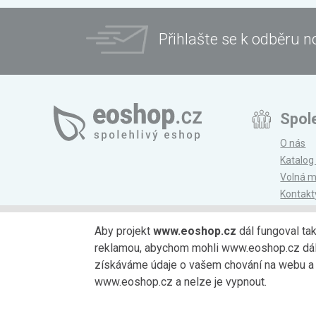
Přihlašte se k odběru n
Spol
O nás
Katalog
Volná m
Kontakt
Magazí
Aby projekt
www.eoshop.cz
dál fungoval ta
reklamou, abychom mohli www.eoshop.cz dále r
Možnosti platby
získáváme údaje o vašem chování na webu a o
www.eoshop.cz a nelze je vypnout.