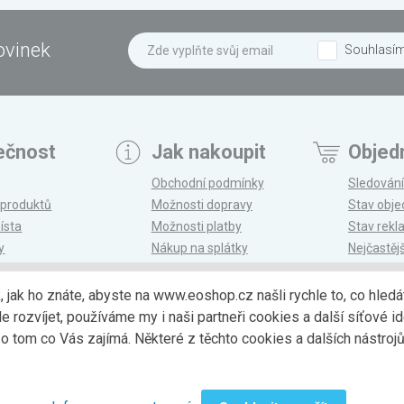
ovinek
Souhlasí
ečnost
Jak nakoupit
Objed
Obchodní podmínky
Sledování
 produktů
Možnosti dopravy
Stav obj
ísta
Možnosti platby
Stav rek
y
Nákup na splátky
Nejčastěj
n
Reklamace a vrácení
k, jak ho znáte, abyste na www.eoshop.cz našli rychle to, co hl
ozvíjet, používáme my i naši partneři cookies a další síťové ide
Možnosti dopr
 tom co Vás zajímá. Některé z těchto cookies a dalších nástro