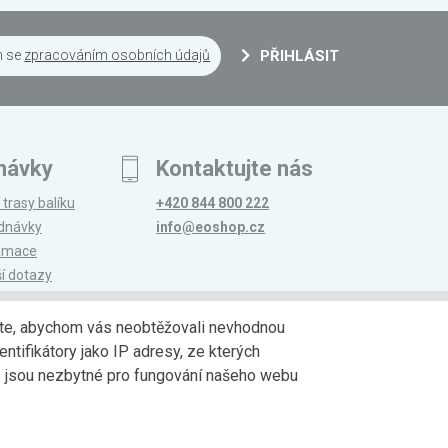
m se
zpracováním osobních údajů
PŘIHLÁSIT
návky
Kontaktujte nás
 trasy balíku
+420 844 800 222
ednávky
info@eoshop.cz
lamace
ší dotazy
edáte, abychom vás neobtěžovali nevhodnou
ntifikátory jako IP adresy, ze kterých
avy
Partneři
jů jsou nezbytné pro fungování našeho webu