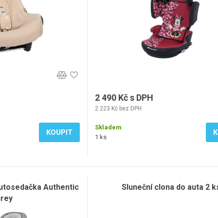
2 490 Kč s DPH
2 223 Kč bez DPH
Skladem
KOUPIT
K
1 ks
autosedačka Authentic
Sluneční clona do auta 2 k
rey