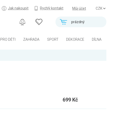
Jak nakoupit
Rychlý kontakt
Můj účet
prázdný
PRO DĚTI
ZAHRADA
SPORT
DEKORACE
DÍLNA
699 Kč