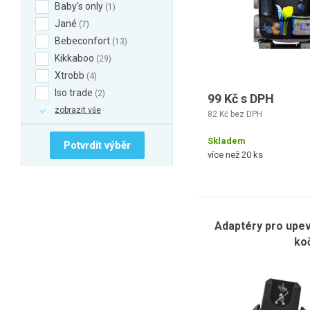
Baby's only
1
Jané
7
Bebeconfort
13
Kikkaboo
29
Xtrobb
4
Iso trade
2
99 Kč s DPH
zobrazit vše
82 Kč bez DPH
Skladem
Potvrdit výběr
více než 20 ks
Adaptéry pro upev
ko