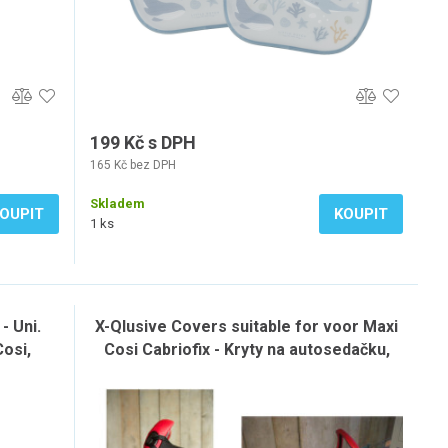
199 Kč s DPH
165 Kč bez DPH
Skladem
OUPIT
KOUPIT
1 ks
- Uni.
X-Qlusive Covers suitable for voor Maxi
osi,
Cosi Cabriofix - Kryty na autosedačku,
varianta: 9815-Red