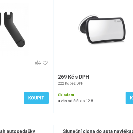
269 Kč s DPH
222 Kč bez DPH
Skladem
KOUPIT
K
u vás od 8.8. do 12.8.
ah autosedačky
Sluneční clona do auta navlékac