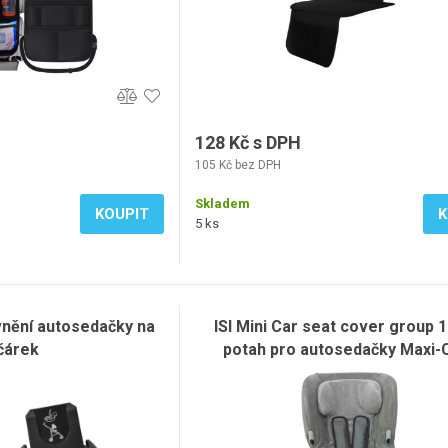
128 Kč s DPH
105 Kč bez DPH
Skladem
KOUPIT
K
5 ks
nění autosedačky na
ISI Mini Car seat cover group 1 
čárek
potah pro autosedačky Maxi-C
varianta: 9742-Anthracite