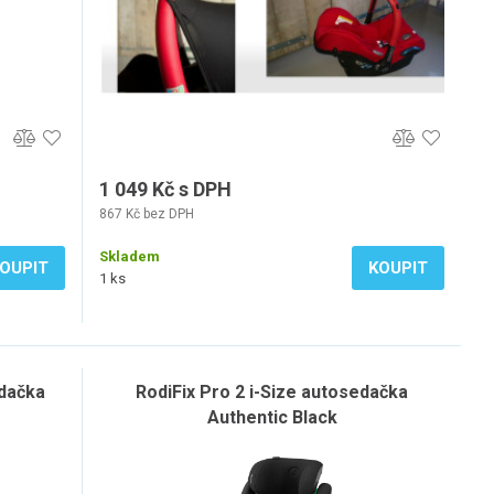
1 049 Kč s DPH
867 Kč bez DPH
Skladem
OUPIT
KOUPIT
1 ks
edačka
RodiFix Pro 2 i-Size autosedačka
Authentic Black