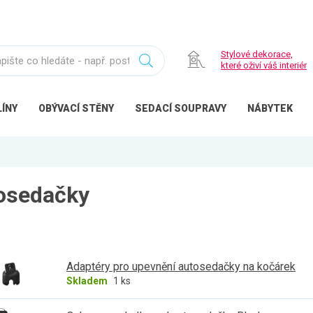
Stylové dekorace,
které oživí váš interiér
ÍNY
OBÝVACÍ
STĚNY
SEDACÍ
SOUPRAVY
NÁBYTEK
osedačky
Adaptéry pro upevnění autosedačky na kočárek
Skladem
1 ks