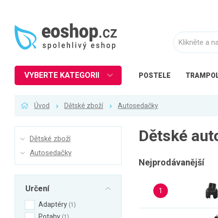
VYBERTE KATEGORII
POSTELE
TRAMPOL
Nábytek
Úvod
Dětské zboží
Autosedačky
Kuchyně
Ložnice
Dětské aut
Dětské zboží
Obývací pokoj
Autosedačky
Dětské zboží
Nejprodávanější
Předsíň a chodba
Určení
1
Pracovna a kancelář
Adaptéry
1
Koupelna
Potahy
1