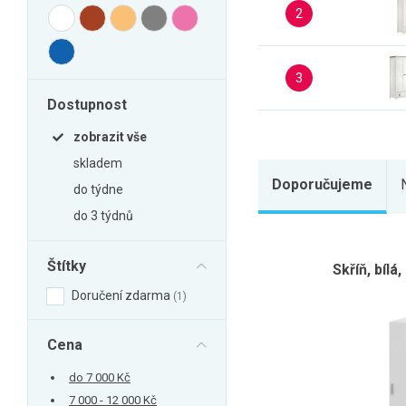
Zahrada
2
Balkon a terasa
Dílna
3
Auto-moto
Dostupnost
Dekorace
zobrazit vše
Textil, koberce
skladem
Svítidla, žárovky
Doporučujeme
do týdne
Trampolíny
do 3 týdnů
Sedací vaky
Štítky
Skříň, bílá
Sport, outdoor
Doručení zdarma
1
Všechny kategorie
Cena
do 7 000 Kč
7 000 - 12 000 Kč