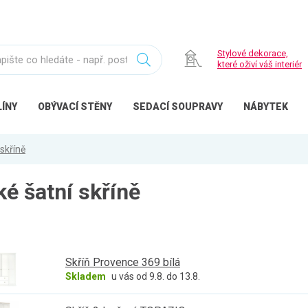
Stylové dekorace,
které oživí váš interiér
ÍNY
OBÝVACÍ
STĚNY
SEDACÍ
SOUPRAVY
NÁBYTEK
 skříně
é šatní skříně
Skříň Provence 369 bílá
Skladem
u vás od 9.8. do 13.8.