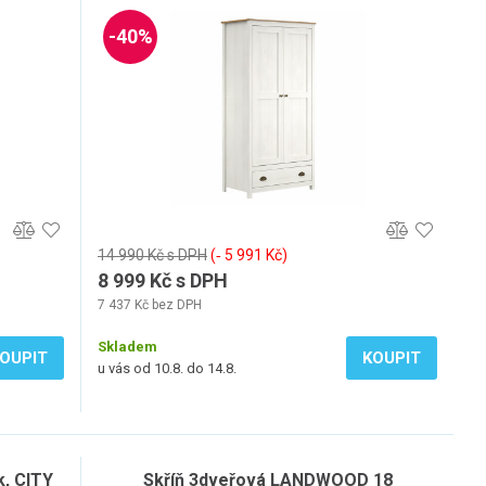
-40%
14 990 Kč s DPH
(‐ 5 991 Kč)
8 999 Kč s DPH
7 437 Kč bez DPH
Skladem
OUPIT
KOUPIT
u vás od 10.8. do 14.8.
k, CITY
Skříň 3dveřová LANDWOOD 18