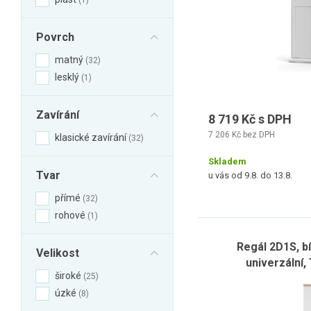
1
Povrch
matný
32
lesklý
1
Zavírání
8 719 Kč s DPH
7 206 Kč bez DPH
klasické zavírání
32
Skladem
Tvar
u vás od 9.8. do 13.8.
přímé
32
rohové
1
Regál 2D1S, b
Velikost
univerzální
široké
25
úzké
8