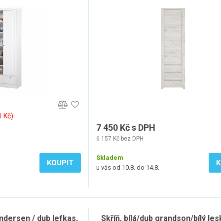
1 Kč)
7 450 Kč s DPH
6 157 Kč bez DPH
Skladem
KOUPIT
K
u vás od 10.8. do 14.8.
ndersen / dub lefkas,
Skříň, bílá/dub grandson/bílý les