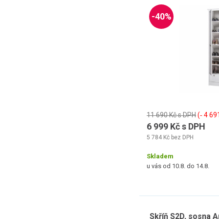
-40%
11 690 Kč s DPH
(‐ 4 69
6 999 Kč s DPH
5 784 Kč bez DPH
Skladem
u vás od 10.8. do 14.8.
Skříň S2D, sosna A