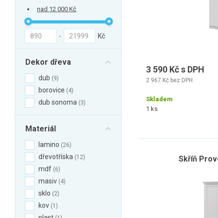
nad 12 000 Kč
-
Kč
Dekor dřeva
3 590 Kč s DPH
dub
9
2 967 Kč bez DPH
borovice
4
Skladem
dub sonoma
3
1 ks
Materiál
lamino
26
dřevotříska
12
Skříň Prov
mdf
6
masiv
4
sklo
2
kov
1
plast