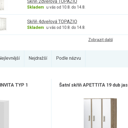
Skříň 2dveřová TOPAZIO
Skladem
u vás od 10.8. do 14.8.
Skříň 4dveřová TOPAZIO
Skladem
u vás od 10.8. do 14.8.
Zobrazit další
Nejlevnější
Nejdražší
Podle názvu
, INVITA TYP 1
Šatní skříň APETTITA 19 dub jas