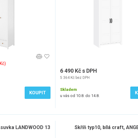
 Kč)
6 490 Kč s DPH
5 364 Kč bez DPH
Skladem
KOUPIT
K
u vás od 10.8. do 14.8.
 zásuvka LANDWOOD 13
Skříň typ10, bílá craft, ANG