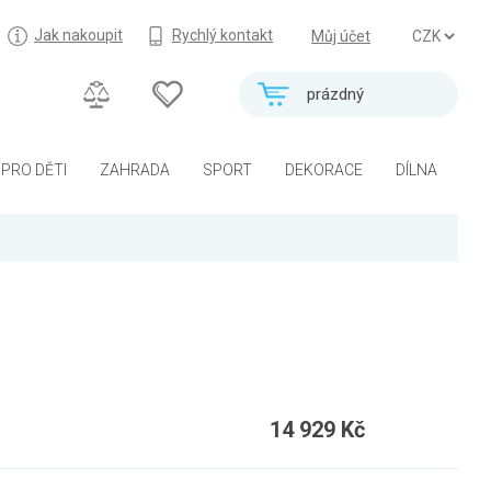
Jak nakoupit
Rychlý kontakt
Můj účet
prázdný
PRO DĚTI
ZAHRADA
SPORT
DEKORACE
DÍLNA
14 929 Kč