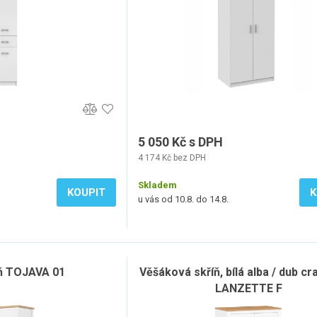
5 050 Kč s DPH
4 174 Kč bez DPH
Skladem
KOUPIT
K
u vás od 10.8. do 14.8.
íň TOJAVA 01
Věšáková skříň, bílá alba / dub cra
LANZETTE F