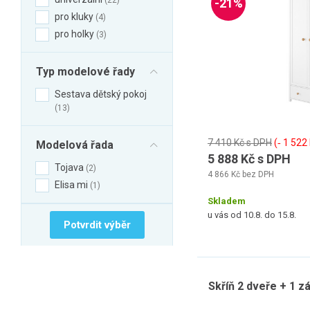
22
-21%
pro kluky
4
pro holky
3
Typ modelové řady
Sestava dětský pokoj
13
7 410 Kč s DPH
(‐ 1 522
Modelová řada
5 888 Kč s DPH
Tojava
2
4 866 Kč bez DPH
Elisa mi
1
Skladem
u vás od 10.8. do 15.8.
Potvrdit výběr
Skříň 2 dveře + 1