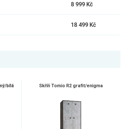
8 999 Kč
18 499 Kč
ný/bílá
Skříň Tomio R2 grafit/enigma