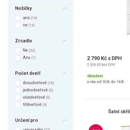
Nožičky
ano
16
ne
16
Zrcadlo
Ne
32
Ano
2 790 Kč s DPH
1
2 306 Kč bez DPH
Počet dveří
Skladem
u vás od 10.8. do 14.8.
dvoudveřové
18
jednodveřové
5
vícedveřové
5
třídveřové
4
Šatní skř
Určení pro
univerzální