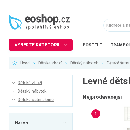
VYBERTE KATEGORII
POSTELE
TRAMPOL
Nábytek
Úvod
Dětské zboží
Dětský nábytek
Dětské šatní
Kuchyně
Ložnice
Levné dětsk
Dětské zboží
Obývací pokoj
Dětský nábytek
Dětské zboží
Nejprodávanější
Dětské šatní skříně
Předsíň a chodba
1
Pracovna a kancelář
Barva
Koupelna