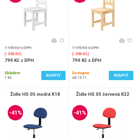
1 195 Kč s DPH
1 195 Kč s DPH
(‐ 396 Kč)
(‐ 396 Kč)
799 Kč s DPH
799 Kč s DPH
660 Kč bez DPH
660 Kč bez DPH
Skladem
Dostupné
KOUPIT
KOUPIT
1 ks
od 13.11.
Židle HS 05 modrá K18
Židle HS 05 červená K22
-41%
-41%