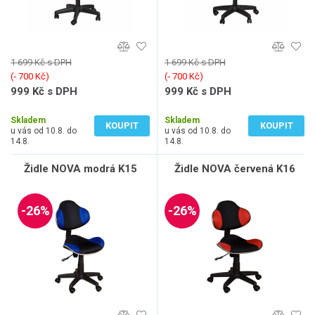
1 699 Kč s DPH
1 699 Kč s DPH
(‐ 700 Kč)
(‐ 700 Kč)
999 Kč s DPH
999 Kč s DPH
826 Kč bez DPH
826 Kč bez DPH
Skladem
Skladem
KOUPIT
KOUPIT
u vás od 10.8. do
u vás od 10.8. do
14.8.
14.8.
Židle NOVA modrá K15
Židle NOVA červená K16
-26%
-26%