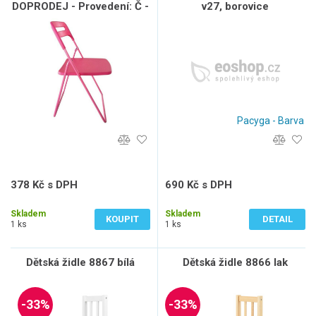
DOPRODEJ - Provedení: Č -
v27, borovice
černá plast
Pacyga - Barva
378 Kč s DPH
690 Kč s DPH
312 Kč bez DPH
570 Kč bez DPH
Skladem
Skladem
KOUPIT
DETAIL
1 ks
1 ks
Dětská židle 8867 bílá
Dětská židle 8866 lak
-33%
-33%