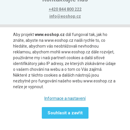
+420 844 800 222
info@eoshop.cz
Možnosti platby
Aby projekt
www.eoshop.cz
dál fungoval tak, jak ho
znáte, abyste na www.eoshop.cz našli rychle to, co
hledáte, abychom vás neobtěžovali nevhodnou
reklamou, abychom mohli www.eoshop.cz dále rozvíjet,
používáme my i naši partneři cookies a další síťové
identifikátory jako IP adresy, ze kterých získáváme údaje
Možnosti dopravy
o vašem chování na webu a o tom co Vás zajímá.
Některé z těchto cookies a dalších nástrojů jsou
nezbytné pro fungování našeho webu www.eoshop.cz a
nelze je vypnout.
Partneři
Informace a nastavení
Souhlasit a zavřít