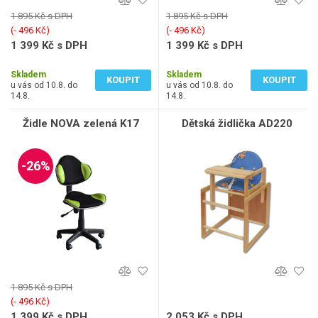
1 895 Kč s DPH
1 895 Kč s DPH
(‐ 496 Kč)
(‐ 496 Kč)
1 399 Kč s DPH
1 399 Kč s DPH
1 156 Kč bez DPH
1 156 Kč bez DPH
Skladem
Skladem
KOUPIT
KOUPIT
u vás od 10.8. do
u vás od 10.8. do
14.8.
14.8.
Židle NOVA zelená K17
Dětská židlička AD220
-26%
1 895 Kč s DPH
(‐ 496 Kč)
1 399 Kč s DPH
2 053 Kč s DPH