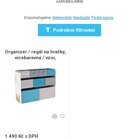
Zobrazit další
Doporučujeme
Nejlevnější
Nejdražší
Podle názvu
Podrobné filtrování
Organizér / regál na hračky,
vícebarevná / vzor,
DARLING TYP 2
1 490 Kč s DPH