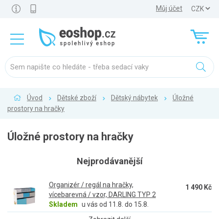
Můj účet
Úvod
Dětské zboží
Dětský nábytek
Úložné
prostory na hračky
Úložné prostory na hračky
Nejprodávanější
Organizér / regál na hračky,
1 490 Kč
vícebarevná / vzor, DARLING TYP 2
Skladem
u vás od 11.8. do 15.8.