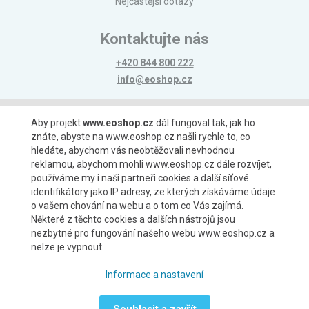
Nejčastější dotazy
Kontaktujte nás
+420 844 800 222
info@eoshop.cz
Možnosti platby
Aby projekt
www.eoshop.cz
dál fungoval tak, jak ho
znáte, abyste na www.eoshop.cz našli rychle to, co
hledáte, abychom vás neobtěžovali nevhodnou
reklamou, abychom mohli www.eoshop.cz dále rozvíjet,
používáme my i naši partneři cookies a další síťové
identifikátory jako IP adresy, ze kterých získáváme údaje
Možnosti dopravy
o vašem chování na webu a o tom co Vás zajímá.
Některé z těchto cookies a dalších nástrojů jsou
nezbytné pro fungování našeho webu www.eoshop.cz a
nelze je vypnout.
Partneři
Informace a nastavení