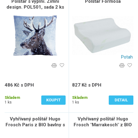
Polštář s výplní. Zimní
Polštář Formosa
design. POL501, sada 2 ks
Potah
486 Kč s DPH
827 Kč s DPH
402 Kč bez DPH
684 Kč bez DPH
Skladem
Skladem
KOUPIT
DETAIL
1 ks
1 ks
Vyhřívaný polštář Hugo
Vyhřívaný polštář Hugo
Frosch Paris z BIO bavlny s
Frosch "Marrakesch" z BIO
termoforem Eco Classic
bavlny s termoforem Eco
Comfort
Classic Comfort