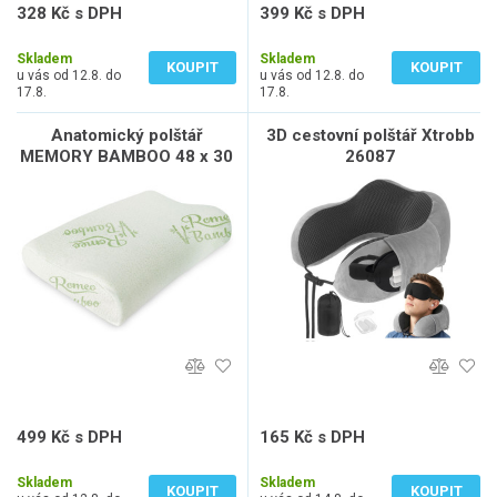
328 Kč s DPH
399 Kč s DPH
271 Kč bez DPH
330 Kč bez DPH
Skladem
Skladem
KOUPIT
KOUPIT
u vás od 12.8. do
u vás od 12.8. do
17.8.
17.8.
Anatomický polštář
3D cestovní polštář Xtrobb
MEMORY BAMBOO 48 x 30
26087
cm
499 Kč s DPH
165 Kč s DPH
412 Kč bez DPH
136 Kč bez DPH
Skladem
Skladem
KOUPIT
KOUPIT