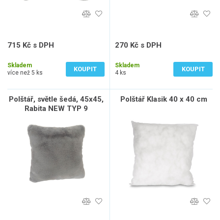
715 Kč s DPH
270 Kč s DPH
591 Kč bez DPH
223 Kč bez DPH
Skladem
Skladem
KOUPIT
KOUPIT
více než 5 ks
4 ks
Polštář, světle šedá, 45x45,
Polštář Klasik 40 x 40 cm
Rabita NEW TYP 9