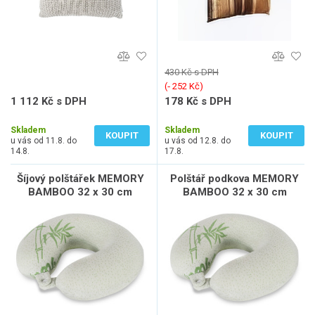
430 Kč s DPH
(‐ 252 Kč)
1 112 Kč s DPH
178 Kč s DPH
919 Kč bez DPH
147 Kč bez DPH
Skladem
Skladem
KOUPIT
KOUPIT
u vás od 11.8. do
u vás od 12.8. do
14.8.
17.8.
Šíjový polštářek MEMORY
Polštář podkova MEMORY
BAMBOO 32 x 30 cm
BAMBOO 32 x 30 cm