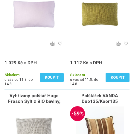
1 029 Kč s DPH
1 112 Kč s DPH
850 Kč bez DPH
919 Kč bez DPH
Skladem
Skladem
KOUPIT
KOUPIT
u vás od 11.8. do
u vás od 11.8. do
14.8.
14.8.
Vyhřívaný polštář Hugo
Polštářek VANDA
Frosch Sylt z BIO bavlny,
Duo135/Koor135
uvnitř termofor Eco Classic
Comfort
-59%