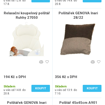
u vás od 12.8. do
u vás od 14.8. do
17.8.
20.8.
Relaxační koupelový polštář
Polštářek GENOVA Inari
Ruhhy 27050
28/22
194 Kč s DPH
356 Kč s DPH
160 Kč bez DPH
294 Kč bez DPH
Skladem
Skladem
KOUPIT
KOUPIT
u vás od 14.8. do
u vás od 13.9. do
20.8.
7.10.
Polštářek GENOVA Inari
Polštář 45x45cm A901