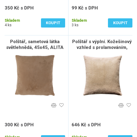
350 Kč s DPH
99 Kč s DPH
289 Kč bez DPH
82 Kč bez DPH
Skladem
Skladem
KOUPIT
KOUPIT
4 ks
3 ks
Polštář, sametová látka
Polštář s výplní. Kožešinový
světlehnědá, 45x45, ALITA
vzhled s prolamováním,
TYP 4
barva béžová. POL248, sada
2 ks
300 Kč s DPH
646 Kč s DPH
248 Kč bez DPH
534 Kč bez DPH