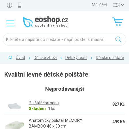
Můj účet
Úvod
Dětské zboží
Dětský textil
Dětské polštáře
Kvalitní levné dětské polštáře
Nejprodávanější
Polštář Formosa
827 Kč
Skladem
1 ks
Anatomický polštář MEMORY
499 Kč
BAMBOO 48 x 30 cm