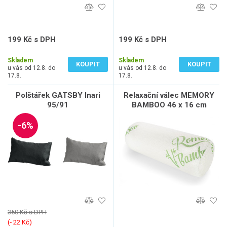
199 Kč s DPH
199 Kč s DPH
165 Kč bez DPH
165 Kč bez DPH
Skladem
Skladem
KOUPIT
KOUPIT
u vás od 12.8. do
u vás od 12.8. do
17.8.
17.8.
Polštářek GATSBY Inari
Relaxační válec MEMORY
95/91
BAMBOO 46 x 16 cm
-6%
350 Kč s DPH
(‐ 22 Kč)