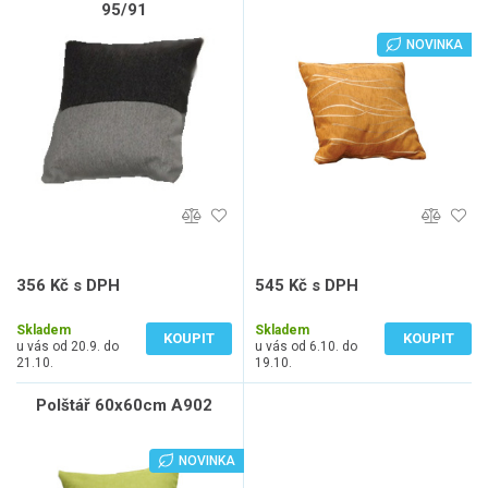
95/91
NOVINKA
356 Kč s DPH
545 Kč s DPH
294 Kč bez DPH
450 Kč bez DPH
Skladem
Skladem
KOUPIT
KOUPIT
u vás od 20.9. do
u vás od 6.10. do
21.10.
19.10.
Polštář 60x60cm A902
NOVINKA