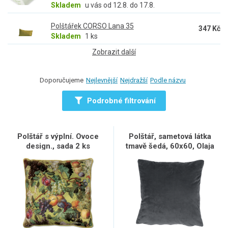
Skladem
u vás od 12.8. do 17.8.
Polštářek CORSO Lana 35
347 Kč
Skladem
1 ks
Zobrazit další
Doporučujeme
Nejlevnější
Nejdražší
Podle názvu
Podrobné filtrování
Polštář s výplní. Ovoce
Polštář, sametová látka
design., sada 2 ks
tmavě šedá, 60x60, Olaja
TYP 8