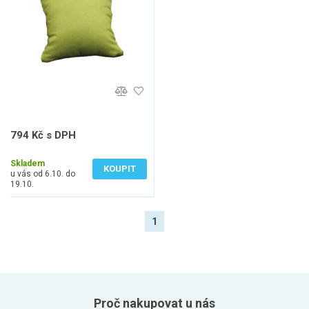
794 Kč s DPH
656 Kč bez DPH
Skladem
KOUPIT
u vás od 6.10. do
19.10.
1
Proč nakupovat u nás