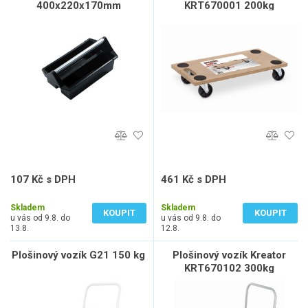
400x220x170mm
KRT670001 200kg
107 Kč s DPH
461 Kč s DPH
88 Kč bez DPH
381 Kč bez DPH
Skladem
Skladem
KOUPIT
KOUPIT
u vás od 9.8. do
u vás od 9.8. do
13.8.
12.8.
Plošinový vozík G21 150 kg
Plošinový vozík Kreator
KRT670102 300kg