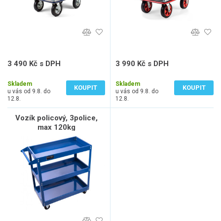
3 490 Kč s DPH
3 990 Kč s DPH
2 884 Kč bez DPH
3 298 Kč bez DPH
Skladem
Skladem
KOUPIT
KOUPIT
u vás od 9.8. do
u vás od 9.8. do
12.8.
12.8.
Vozík policový, 3police,
max 120kg