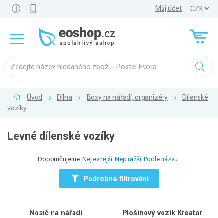
Můj účet
Úvod
Dílna
Boxy na nářadí, organizéry
Dílenské
vozíky
Levné dílenské vozíky
Doporučujeme
Nejlevnější
Nejdražší
Podle názvu
Podrobné filtrování
Nosič na nářadí
Plošinový vozík Kreator