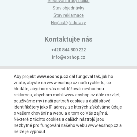
Sledování trasy balíku
Stav objednávky
Stav reklamace
Nejčastější dotazy
Kontaktujte nás
+420 844 800 222
info@eoshop.cz
Možnosti platby
Aby projekt
www.eoshop.cz
dál fungoval tak, jak ho
znáte, abyste na www.eoshop.cz našli rychle to, co
hledáte, abychom vás neobtěžovali nevhodnou
reklamou, abychom mohli www.eoshop.cz dále rozvíjet,
používáme my i naši partneři cookies a další síťové
identifikátory jako IP adresy, ze kterých získáváme údaje
Možnosti dopravy
o vašem chování na webu a o tom co Vás zajímá.
Některé z těchto cookies a dalších nástrojů jsou
nezbytné pro fungování našeho webu www.eoshop.cz a
nelze je vypnout.