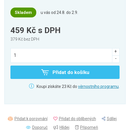
Skladem
u vás od 24.8. do 2.9.
459 Kč
s DPH
379 Kč bez DPH
Přidat do košíku
Koupi získáte 23 Kč do
věrnostního programu
.
Přidat k porovnání
Přidat do oblíbených
Sdílej
Doporuč
Hlídej
Připomeň