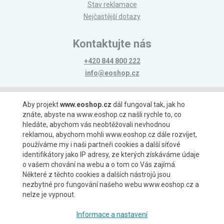
Stav reklamace
Nejčastější dotazy
Kontaktujte nás
+420 844 800 222
info@eoshop.cz
Možnosti platby
Aby projekt
www.eoshop.cz
dál fungoval tak, jak ho
znáte, abyste na www.eoshop.cz našli rychle to, co
hledáte, abychom vás neobtěžovali nevhodnou
reklamou, abychom mohli www.eoshop.cz dále rozvíjet,
používáme my i naši partneři cookies a další síťové
identifikátory jako IP adresy, ze kterých získáváme údaje
Možnosti dopravy
o vašem chování na webu a o tom co Vás zajímá.
Některé z těchto cookies a dalších nástrojů jsou
nezbytné pro fungování našeho webu www.eoshop.cz a
nelze je vypnout.
Partneři
Informace a nastavení