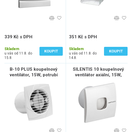
339 Kč s DPH
351 Kč s DPH
280 Kč bez DPH
290 Kč bez DPH
Skladem
Skladem
KOUPIT
KOUPIT
u vás od 11.8. do
u vás od 11.8. do
15.8.
14.8.
B-10 PLUS koupelnový
SILENTIS 10 koupelnový
ventilátor, 15W, potrubí
ventilátor axiální, 15W,
100mm, bílá
potrubí 100mm, bílá