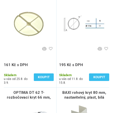
161 Kč s DPH
195 Kč s DPH
133 Kč bez DPH
161 Kč bez DPH
Skladem
Skladem
KOUPIT
KOUPIT
u vás od 25.8. do
u vás od 11.8. do
3.9.
15.8.
OPTIMA DT 62 T-
BAXI rohový kryt 80 mm,
rozbočovací kryt 66 mm,
nastavitelný, plast, bílá
plast, bílá