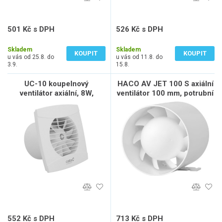
501 Kč s DPH
526 Kč s DPH
414 Kč bez DPH
435 Kč bez DPH
Skladem
Skladem
KOUPIT
KOUPIT
u vás od 25.8. do
u vás od 11.8. do
3.9.
15.8.
UC-10 koupelnový
HACO AV JET 100 S axiální
ventilátor axiální, 8W,
ventilátor 100 mm, potrubní
potrubí 100mm, bílá
552 Kč s DPH
713 Kč s DPH