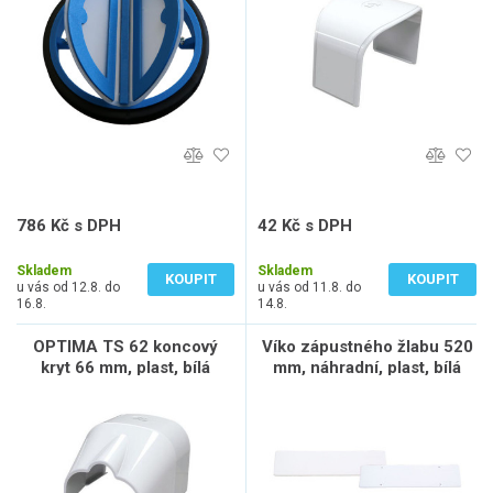
786 Kč s DPH
42 Kč s DPH
650 Kč bez DPH
35 Kč bez DPH
Skladem
Skladem
KOUPIT
KOUPIT
u vás od 12.8. do
u vás od 11.8. do
16.8.
14.8.
OPTIMA TS 62 koncový
Víko zápustného žlabu 520
kryt 66 mm, plast, bílá
mm, náhradní, plast, bílá