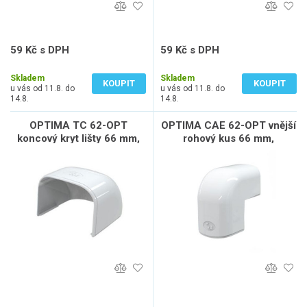
59 Kč s DPH
59 Kč s DPH
49 Kč bez DPH
49 Kč bez DPH
Skladem
Skladem
KOUPIT
KOUPIT
u vás od 11.8. do
u vás od 11.8. do
14.8.
14.8.
OPTIMA TC 62-OPT
OPTIMA CAE 62-OPT vnější
koncový kryt lišty 66 mm,
rohový kus 66 mm,
plast, bílá
nástěnný, plast, bílá