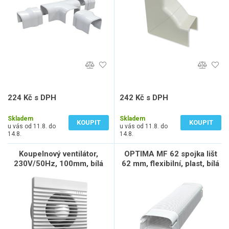
224 Kč s DPH
242 Kč s DPH
185 Kč bez DPH
200 Kč bez DPH
Skladem
Skladem
KOUPIT
KOUPIT
u vás od 11.8. do
u vás od 11.8. do
14.8.
14.8.
Koupelnový ventilátor,
OPTIMA MF 62 spojka lišt
230V/50Hz, 100mm, bílá
62 mm, flexibilní, plast, bílá