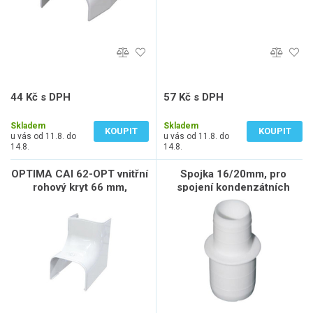
44 Kč s DPH
57 Kč s DPH
36 Kč bez DPH
47 Kč bez DPH
Skladem
Skladem
KOUPIT
KOUPIT
u vás od 11.8. do
u vás od 11.8. do
14.8.
14.8.
OPTIMA CAI 62-OPT vnitřní
Spojka 16/20mm, pro
rohový kryt 66 mm,
spojení kondenzátních
nástěnný/stropní, plast, bílá
hadic, bílá