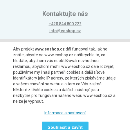
Kontaktujte nás
+420 844 800 222
info@eoshop.cz
Možnosti platby
Aby projekt
www.eoshop.cz
dál fungoval tak, jak ho
znáte, abyste na www.eoshop.cz našli rychle to, co
hledáte, abychom vás neobtěžovali nevhodnou
reklamou, abychom mohli www.eoshop.cz dále rozvíjet,
používáme my i naši partneři cookies a další síťové
identifikátory jako IP adresy, ze kterých získáváme údaje
Možnosti dopravy
o vašem chování na webu a o tom co Vás zajímá.
Některé z těchto cookies a dalších nástrojů jsou
nezbytné pro fungování našeho webu www.eoshop.cz a
nelze je vypnout.
Partneři
Informace a nastavení
Souhlasit a zavřít