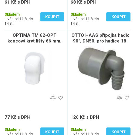
61 Kč s DPH
68 Kč s DPH
50 Kč bez DPH
56 Kč bez DPH
Skladem
Skladem
KOUPIT
KOUPIT
u vás od 11.8. do
u vás od 11.8. do
14.8.
14.8.
OPTIMA TM 62-OPT
OTTO HAAS přípojka hadic
koncový kryt lišty 66 mm,
90°, DN50, pro hadice 18-
nástěnný, plast, bílá
21,7mm, na kondenzát, PP,
šedá
77 Kč s DPH
126 Kč s DPH
64 Kč bez DPH
104 Kč bez DPH
Skladem
Skladem
KOUPIT
KOUPIT
u vás od 11.8. do
u vás od 11.8. do