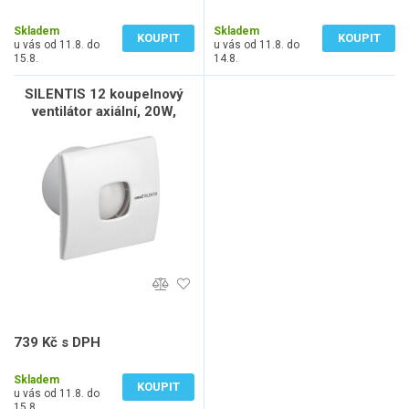
456 Kč bez DPH
589 Kč bez DPH
Skladem
Skladem
KOUPIT
KOUPIT
u vás od 11.8. do
u vás od 11.8. do
15.8.
14.8.
SILENTIS 12 koupelnový
ventilátor axiální, 20W,
potrubí 120mm, bílá
739 Kč s DPH
611 Kč bez DPH
Skladem
KOUPIT
u vás od 11.8. do
15.8.