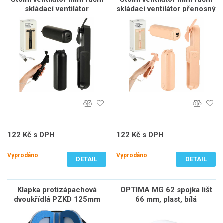
skládací ventilátor
skládací ventilátor přenosný
přenosný USB černý
USB růžový
122 Kč s DPH
122 Kč s DPH
101 Kč bez DPH
101 Kč bez DPH
Vyprodáno
Vyprodáno
DETAIL
DETAIL
Klapka protizápachová
OPTIMA MG 62 spojka lišt
dvoukřídlá PZKD 125mm
66 mm, plast, bílá