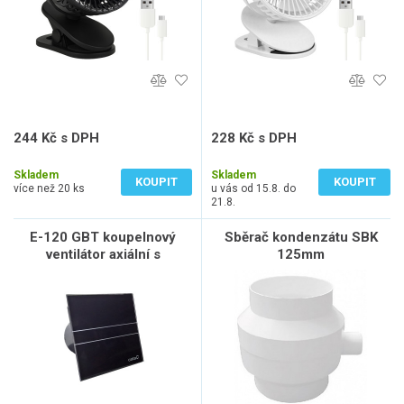
244 Kč s DPH
228 Kč s DPH
202 Kč bez DPH
188 Kč bez DPH
Skladem
Skladem
KOUPIT
KOUPIT
více než 20 ks
u vás od 15.8. do
21.8.
E-120 GBT koupelnový
Sběrač kondenzátu SBK
ventilátor axiální s
125mm
časovačem, 15W, potrubí
120mm, černá