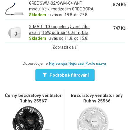
GREE SWM-02/SWM-04 Wi-Fi
574 Kč
modul, ke klimatizacím GREE BORA
Skladem
u vás od 18.8. do 27.8.
X-MART 10 koupelnový ventilátor
747 Kč
axiální, 15W, potrubí 100mm, bílá
Skladem
u vás od 11.8. do 15.8.
Zobrazit další
Doporučujeme
Nejlevnější
Nejdražší
Podle názvu
Podrobné filtrování
Černý bezdrátový ventilátor
Bezdrátový ventilátor bílý
Ruhhy 25567
Ruhhy 25566