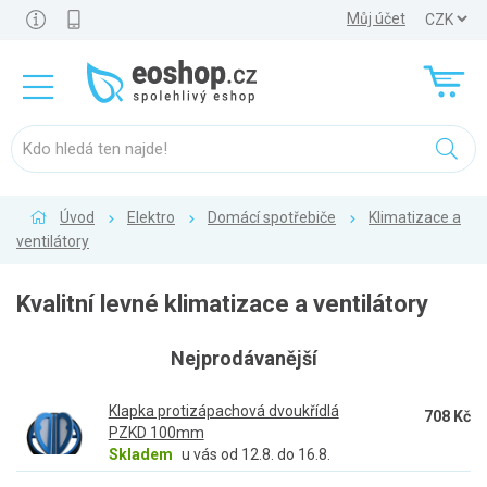
Můj účet
Úvod
Elektro
Domácí spotřebiče
Klimatizace a
ventilátory
Kvalitní levné klimatizace a ventilátory
Nejprodávanější
Klapka protizápachová dvoukřídlá
708 Kč
PZKD 100mm
Skladem
u vás od 12.8. do 16.8.