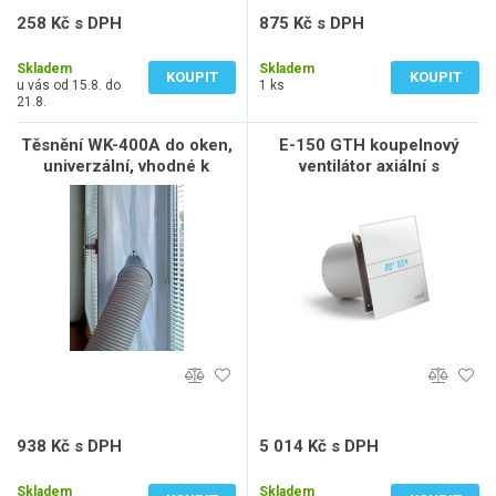
258 Kč s DPH
875 Kč s DPH
213 Kč bez DPH
723 Kč bez DPH
Skladem
Skladem
KOUPIT
KOUPIT
u vás od 15.8. do
1 ks
21.8.
Těsnění WK-400A do oken,
E-150 GTH koupelnový
univerzální, vhodné k
ventilátor axiální s
mobilním klimatizacím
automatem, 10W/19W,
potrubí 150mm,bílá
938 Kč s DPH
5 014 Kč s DPH
775 Kč bez DPH
4 144 Kč bez DPH
Skladem
Skladem