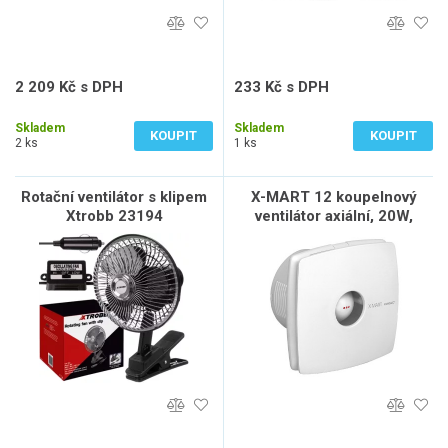
2 209 Kč s DPH
233 Kč s DPH
1 826 Kč bez DPH
193 Kč bez DPH
Skladem
Skladem
KOUPIT
KOUPIT
2 ks
1 ks
Rotační ventilátor s klipem
X-MART 12 koupelnový
Xtrobb 23194
ventilátor axiální, 20W,
potrubí 120mm, bílá