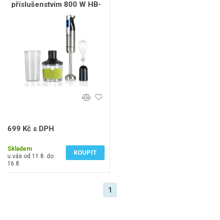
příslušenstvím 800 W HB-
105SDS
699 Kč s DPH
578 Kč bez DPH
Skladem
KOUPIT
u vás od 11.8. do
16.8.
1