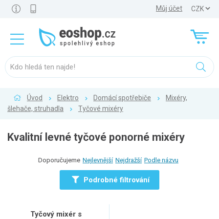
Můj účet
Úvod
Elektro
Domácí spotřebiče
Mixéry,
šlehače, struhadla
Tyčové mixéry
Kvalitní levné tyčové ponorné mixéry
Doporučujeme
Nejlevnější
Nejdražší
Podle názvu
Podrobné filtrování
Tyčový mixér s