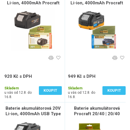
Li-ion, 4000mAh Procraft
Li-ion, 4000mAh Procraft
20/4 | 20/4
20/4 Industrial | 20/4
Industrial
920 Kč s DPH
949 Kč s DPH
760 Kč bez DPH
784 Kč bez DPH
Skladem
Skladem
KOUPIT
KOUPIT
u vás od 12.8. do
u vás od 12.8. do
16.8.
16.8.
Baterie akumulátorová 20V
Baterie akumulátorová
Li-ion, 4000mAh USB Type
Procraft 20/40 | 20/40
C Procraft 20/4C | 20/4C