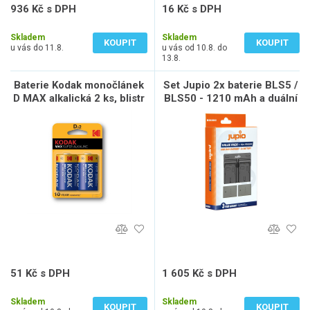
936 Kč s DPH
16 Kč s DPH
774 Kč bez DPH
13 Kč bez DPH
Skladem
Skladem
KOUPIT
KOUPIT
u vás do 11.8.
u vás od 10.8. do
13.8.
Baterie Kodak monočlánek
Set Jupio 2x baterie BLS5 /
D MAX alkalická 2 ks, blistr
BLS50 - 1210 mAh a duální
nabíječka pro Olympus
51 Kč s DPH
1 605 Kč s DPH
42 Kč bez DPH
1 326 Kč bez DPH
Skladem
Skladem
KOUPIT
KOUPIT