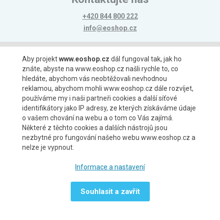
+420 844 800 222
info@eoshop.cz
Možnosti platby
Aby projekt
www.eoshop.cz
dál fungoval tak, jak ho
znáte, abyste na www.eoshop.cz našli rychle to, co
hledáte, abychom vás neobtěžovali nevhodnou
reklamou, abychom mohli www.eoshop.cz dále rozvíjet,
používáme my i naši partneři cookies a další síťové
identifikátory jako IP adresy, ze kterých získáváme údaje
Možnosti dopravy
o vašem chování na webu a o tom co Vás zajímá.
Některé z těchto cookies a dalších nástrojů jsou
nezbytné pro fungování našeho webu www.eoshop.cz a
nelze je vypnout.
Partneři
Informace a nastavení
Souhlasit a zavřít