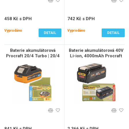
458 Kč s DPH
742 Kč s DPH
379 Kč bez DPH
613 Kč bez DPH
Vyprodáno
Vyprodáno
DETAIL
DETAIL
Baterie akumulátorová
Baterie akumulátorová 40V
Procraft 20/4 Turbo | 20/4
Li-ion, 4000mAh Procraft
Turbo
40/4 | 40/4
841 Kč s DPH
2 366 Kč s DPH