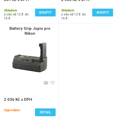
695 Kč bez DPH
1 955 Kč bez DPH
Skladem
Skladem
KOUPIT
KOUPIT
u vás od 12.8. do
u vás od 12.8. do
16.8.
16.8.
Battery Grip Jupio pro
Nikon
D3100/D3200/D3300/D5300
+ kabel (2x EN-EL14 nebo
6x AA)
2 036 Kč s DPH
1 683 Kč bez DPH
Vyprodáno
DETAIL