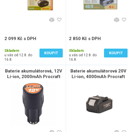
2 099 Kč s DPH
2 850 Kč s DPH
1 735 Kč bez DPH
2 355 Kč bez DPH
Skladem
Skladem
KOUPIT
KOUPIT
u vás od 12.8. do
u vás od 12.8. do
16.8.
16.8.
Baterie akumulátorová, 12V
Baterie akumulátorová 20V
Li-ion, 2000mAh Procraft
Li-ion, 4000mAh Procraft
12/4 | 12/4
20/4 ATA-40B | 20/4 ATA-
40B