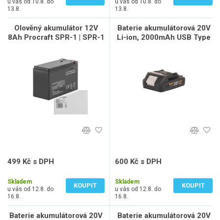
u vás od 10.8. do
u vás od 10.8. do
13.8.
13.8.
Olověný akumulátor 12V
Baterie akumulátorová 20V
8Ah Procraft SPR-1 | SPR-1
Li-ion, 2000mAh USB Type
C Procraft 20/2C | 20/2C
499 Kč s DPH
600 Kč s DPH
412 Kč bez DPH
496 Kč bez DPH
Skladem
Skladem
KOUPIT
KOUPIT
u vás od 12.8. do
u vás od 12.8. do
16.8.
16.8.
Baterie akumulátorová 20V
Baterie akumulátorová 20V