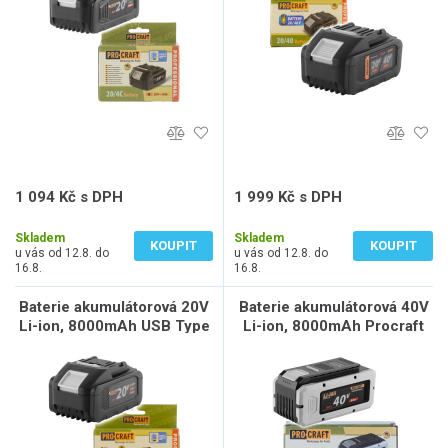
1 094 Kč s DPH
1 999 Kč s DPH
904 Kč bez DPH
1 652 Kč bez DPH
Skladem
Skladem
KOUPIT
KOUPIT
u vás od 12.8. do
u vás od 12.8. do
16.8.
16.8.
Baterie akumulátorová 20V
Baterie akumulátorová 40V
Li-ion, 8000mAh USB Type
Li-ion, 8000mAh Procraft
C Procraft 20/8C | 20/8C
40/8 | 40/8