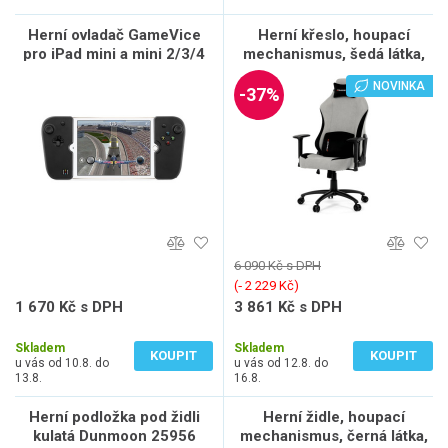
Herní ovladač GameVice
Herní křeslo, houpací
pro iPad mini a mini 2/3/4
mechanismus, šedá látka,
KA-F12 SIL2
NOVINKA
-37%
6 090 Kč s DPH
(‐ 2 229 Kč)
1 670 Kč s DPH
3 861 Kč s DPH
1 380 Kč bez DPH
3 191 Kč bez DPH
Skladem
Skladem
KOUPIT
KOUPIT
u vás od 10.8. do
u vás od 12.8. do
13.8.
16.8.
Herní podložka pod židli
Herní židle, houpací
kulatá Dunmoon 25956
mechanismus, černá látka,