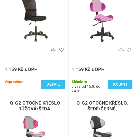
1 159 Kč s DPH
1 159 Kč s DPH
958 Kč bez DPH
958 Kč bez DPH
Vyprodáno
Skladem
DETAIL
KOUPIT
u vás od 15.8. do
24.8.
Q-G2 OTOČNÉ KŘESLO
Q-G2 OTOČNÉ KŘESLO,
RŮŽOVÁ/ŠEDÁ,
ŠEDÉ/ČERNÉ,