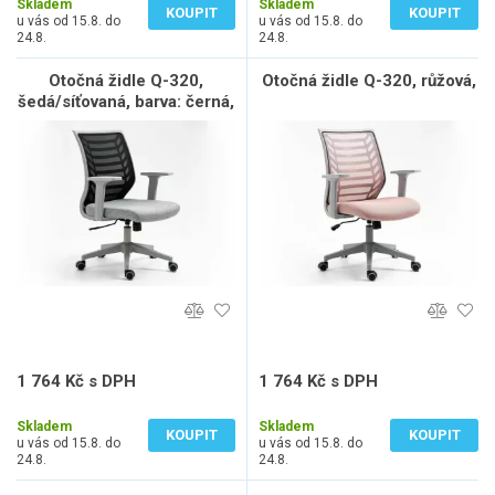
Skladem
Skladem
KOUPIT
KOUPIT
u vás od 15.8. do
u vás od 15.8. do
24.8.
24.8.
Otočná židle Q-320,
Otočná židle Q-320, růžová,
šedá/síťovaná, barva: černá,
plastová kostra, barva: šedá,
mechanismus TILT, pevné
područky,
1 764 Kč s DPH
1 764 Kč s DPH
1 458 Kč bez DPH
1 458 Kč bez DPH
Skladem
Skladem
KOUPIT
KOUPIT
u vás od 15.8. do
u vás od 15.8. do
24.8.
24.8.