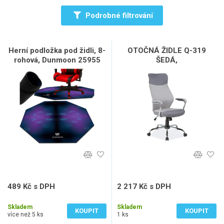
Podrobné filtrování
Herní podložka pod židli, 8-
OTOČNÁ ŽIDLE Q-319
rohová, Dunmoon 25955
ŠEDÁ,
489 Kč s DPH
2 217 Kč s DPH
404 Kč bez DPH
1 832 Kč bez DPH
Skladem
Skladem
KOUPIT
KOUPIT
více než 5 ks
1 ks