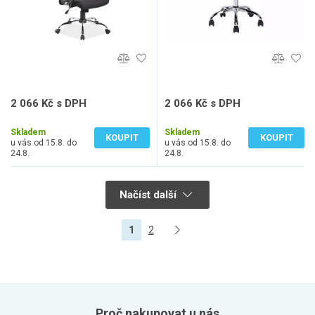
2 066 Kč s DPH
2 066 Kč s DPH
1 707 Kč bez DPH
1 707 Kč bez DPH
Skladem
Skladem
KOUPIT
KOUPIT
u vás od 15.8. do
u vás od 15.8. do
24.8.
24.8.
Načíst další
1
2
Proč nakupovat u nás