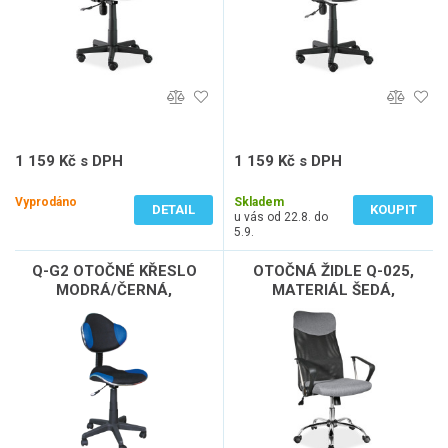
1 159 Kč s DPH
1 159 Kč s DPH
958 Kč bez DPH
958 Kč bez DPH
Vyprodáno
Skladem
DETAIL
KOUPIT
u vás od 22.8. do
5.9.
Q-G2 OTOČNÉ KŘESLO
OTOČNÁ ŽIDLE Q-025,
MODRÁ/ČERNÁ,
MATERIÁL ŠEDÁ,