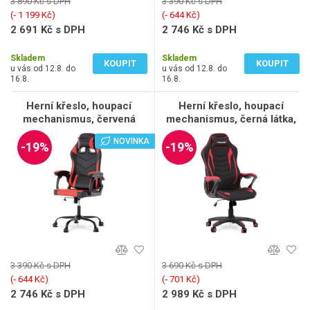
3 890 Kč s DPH
3 390 Kč s DPH
(‐ 1 199 Kč)
(‐ 644 Kč)
2 691 Kč s DPH
2 746 Kč s DPH
2 224 Kč bez DPH
2 269 Kč bez DPH
Skladem
Skladem
KOUPIT
KOUPIT
u vás od 12.8. do
u vás od 12.8. do
16.8.
16.8.
Herní křeslo, houpací
Herní křeslo, houpací
mechanismus, červená
mechanismus, černá látka,
ekokůže, KA-L626 RED
KA-G408 RED
NOVINKA
-19%
-19%
3 390 Kč s DPH
3 690 Kč s DPH
(‐ 644 Kč)
(‐ 701 Kč)
2 746 Kč s DPH
2 989 Kč s DPH
2 269 Kč bez DPH
2 470 Kč bez DPH