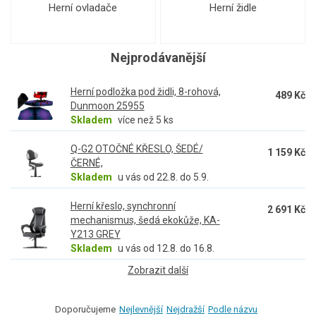
Herní ovladače
Herní židle
Nejprodávanější
Herní podložka pod židli, 8-rohová,
489 Kč
Dunmoon 25955
Skladem
více než 5 ks
Q-G2 OTOČNÉ KŘESLO, ŠEDÉ/
1 159 Kč
ČERNÉ,
Skladem
u vás od 22.8. do 5.9.
Herní křeslo, synchronní
2 691 Kč
mechanismus, šedá ekokůže, KA-
Y213 GREY
Skladem
u vás od 12.8. do 16.8.
Zobrazit další
Doporučujeme
Nejlevnější
Nejdražší
Podle názvu