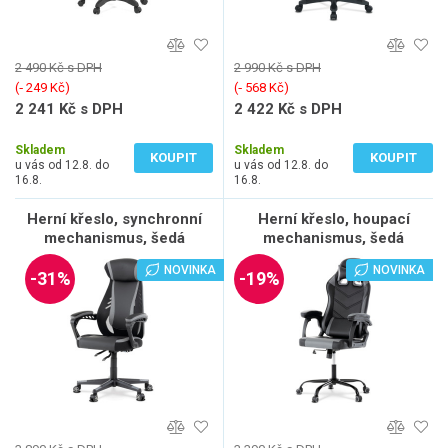
2 490 Kč s DPH
2 990 Kč s DPH
(‐ 249 Kč)
(‐ 568 Kč)
2 241 Kč s DPH
2 422 Kč s DPH
1 852 Kč bez DPH
2 002 Kč bez DPH
Skladem
Skladem
KOUPIT
KOUPIT
u vás od 12.8. do
u vás od 12.8. do
16.8.
16.8.
Herní křeslo, synchronní
Herní křeslo, houpací
mechanismus, šedá
mechanismus, šedá
ekokůže, KA-Y213 GREY
ekokůže, KA-L626 GREY
NOVINKA
NOVINKA
-31%
-19%