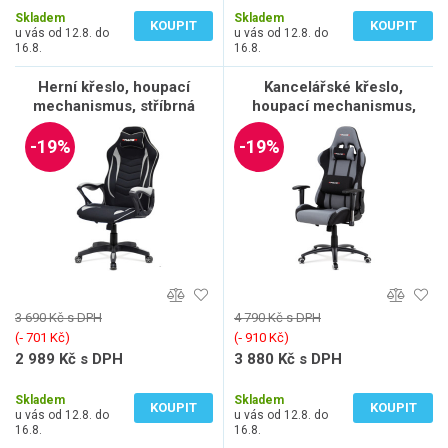
Skladem
Skladem
KOUPIT
KOUPIT
u vás od 12.8. do
u vás od 12.8. do
16.8.
16.8.
Herní křeslo, houpací
Kancelářské křeslo,
mechanismus, stříbrná
houpací mechanismus,
látka, KA-G408 GREY
šedá látka, KA-F01 GREY
-19%
-19%
3 690 Kč s DPH
4 790 Kč s DPH
(‐ 701 Kč)
(‐ 910 Kč)
2 989 Kč s DPH
3 880 Kč s DPH
2 470 Kč bez DPH
3 207 Kč bez DPH
Skladem
Skladem
KOUPIT
KOUPIT
u vás od 12.8. do
u vás od 12.8. do
16.8.
16.8.