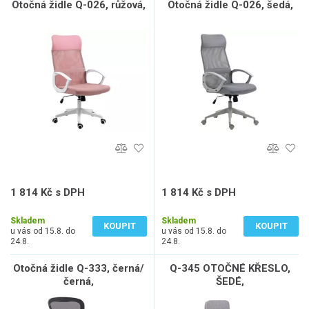
Otočná židle Q-026, růžová,
Otočná židle Q-026, šedá,
1 814 Kč s DPH
1 814 Kč s DPH
1 499 Kč bez DPH
1 499 Kč bez DPH
Skladem
Skladem
KOUPIT
KOUPIT
u vás od 15.8. do
u vás od 15.8. do
24.8.
24.8.
Otočná židle Q-333, černá/
Q-345 OTOČNÉ KŘESLO,
černá,
ŠEDÉ,