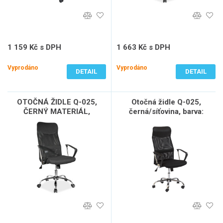
1 159 Kč s DPH
1 663 Kč s DPH
958 Kč bez DPH
1 374 Kč bez DPH
Vyprodáno
Vyprodáno
DETAIL
DETAIL
OTOČNÁ ŽIDLE Q-025,
Otočná židle Q-025,
ČERNÝ MATERIÁL,
černá/síťovina, barva:
černá/mechanismus TILT,