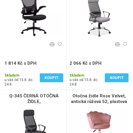
1 814 Kč s DPH
2 066 Kč s DPH
1 499 Kč bez DPH
1 707 Kč bez DPH
Skladem
Skladem
KOUPIT
KOUPIT
u vás od 15.8. do
u vás od 15.8. do
24.8.
24.8.
Q-345 ČERNÁ OTOČNÁ
Otočná židle Rose Velvet,
ŽIDLE,
antická růžová 52, plastová
kolečka, max.,