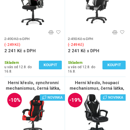
2 490 Kč s DPH
2 490 Kč s DPH
(‐ 249 Kč)
(‐ 249 Kč)
2 241 Kč s DPH
2 241 Kč s DPH
1 852 Kč bez DPH
1 852 Kč bez DPH
Skladem
Skladem
KOUPIT
KOUPIT
u vás od 12.8. do
u vás od 12.8. do
16.8.
16.8.
Herní křeslo, synchronní
Herní křeslo, houpací
mechanismus, černá látka,
mechanismus, černá látka,
KA-R209 RED
KA-Y326 GREY
NOVINKA
NOVINKA
-10%
-19%