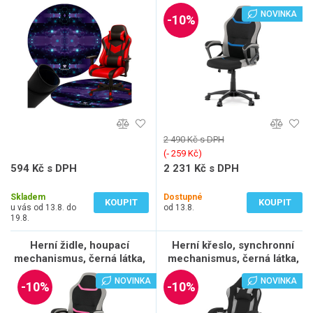
KA-L611 BLUE
NOVINKA
-10%
2 490 Kč s DPH
(‐ 259 Kč)
594 Kč s DPH
2 231 Kč s DPH
491 Kč bez DPH
1 844 Kč bez DPH
Skladem
Dostupné
KOUPIT
KOUPIT
u vás od 13.8. do
od 13.8.
19.8.
Herní židle, houpací
Herní křeslo, synchronní
mechanismus, černá látka,
mechanismus, černá látka,
KA-L611 PINK
KA-R209 GREY
NOVINKA
NOVINKA
-10%
-10%