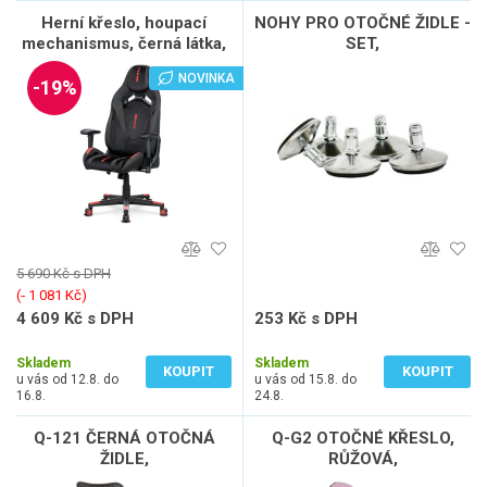
Herní křeslo, houpací
NOHY PRO OTOČNÉ ŽIDLE -
mechanismus, černá látka,
SET,
KA-F07 RED
NOVINKA
-19%
5 690 Kč s DPH
(‐ 1 081 Kč)
4 609 Kč s DPH
253 Kč s DPH
3 809 Kč bez DPH
209 Kč bez DPH
Skladem
Skladem
KOUPIT
KOUPIT
u vás od 12.8. do
u vás od 15.8. do
16.8.
24.8.
Q-121 ČERNÁ OTOČNÁ
Q-G2 OTOČNÉ KŘESLO,
ŽIDLE,
RŮŽOVÁ,