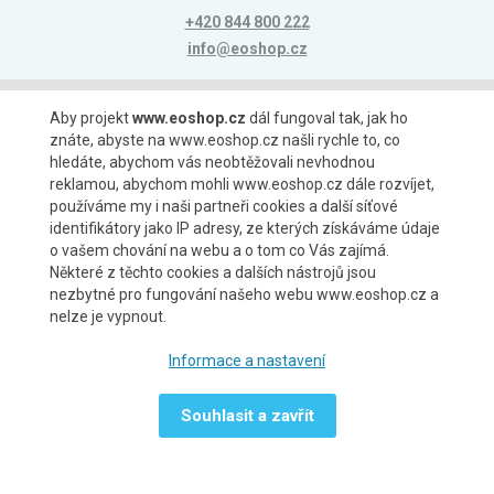
+420 844 800 222
info@eoshop.cz
Možnosti platby
Aby projekt
www.eoshop.cz
dál fungoval tak, jak ho
znáte, abyste na www.eoshop.cz našli rychle to, co
hledáte, abychom vás neobtěžovali nevhodnou
reklamou, abychom mohli www.eoshop.cz dále rozvíjet,
používáme my i naši partneři cookies a další síťové
identifikátory jako IP adresy, ze kterých získáváme údaje
Možnosti dopravy
o vašem chování na webu a o tom co Vás zajímá.
Některé z těchto cookies a dalších nástrojů jsou
nezbytné pro fungování našeho webu www.eoshop.cz a
nelze je vypnout.
Partneři
Informace a nastavení
Souhlasit a zavřít