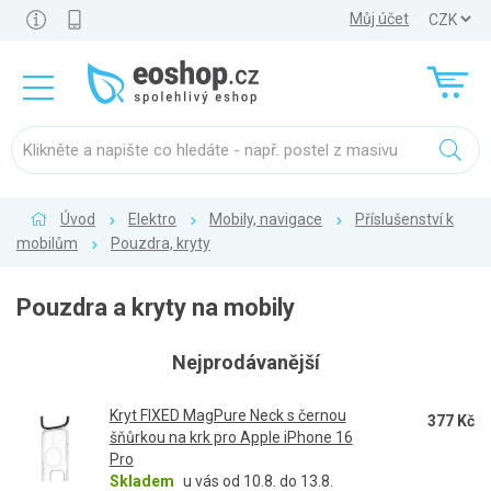
Můj účet
Úvod
Elektro
Mobily, navigace
Příslušenství k
mobilům
Pouzdra, kryty
Pouzdra a kryty na mobily
Nejprodávanější
Kryt FIXED MagPure Neck s černou
377 Kč
šňůrkou na krk pro Apple iPhone 16
Pro
Skladem
u vás od 10.8. do 13.8.