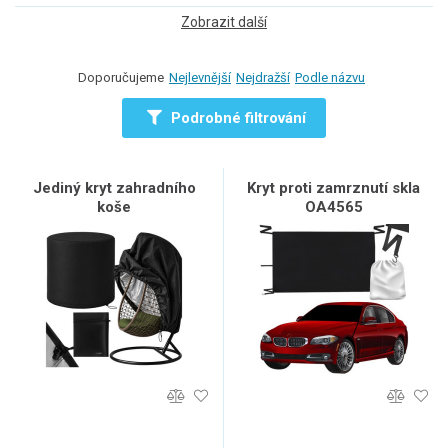
Zobrazit další
Doporučujeme
Nejlevnější
Nejdražší
Podle názvu
Podrobné filtrování
Jediný kryt zahradního
Kryt proti zamrznutí skla
koše
OA4565