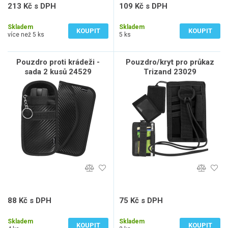
213 Kč s DPH
109 Kč s DPH
176 Kč bez DPH
90 Kč bez DPH
Skladem
Skladem
KOUPIT
KOUPIT
více než 5 ks
5 ks
Pouzdro proti krádeži -
Pouzdro/kryt pro průkaz
sada 2 kusů 24529
Trizand 23029
88 Kč s DPH
75 Kč s DPH
73 Kč bez DPH
62 Kč bez DPH
Skladem
Skladem
KOUPIT
KOUPIT