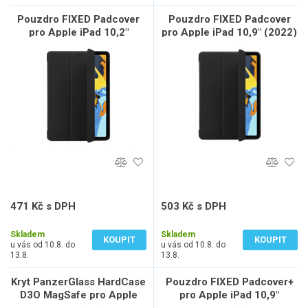
Pouzdro FIXED Padcover
Pouzdro FIXED Padcover
pro Apple iPad 10,2"
pro Apple iPad 10,9" (2022)
(2019/2020/2021) se
se stojánkem, podpora
stojánkem, podpora Sleep
Sleep and Wake, černé
and Wake, černé
471 Kč s DPH
503 Kč s DPH
389 Kč bez DPH
416 Kč bez DPH
Skladem
Skladem
KOUPIT
KOUPIT
u vás od 10.8. do
u vás od 10.8. do
13.8.
13.8.
Kryt PanzerGlass HardCase
Pouzdro FIXED Padcover+
D3O MagSafe pro Apple
pro Apple iPad 10,9"