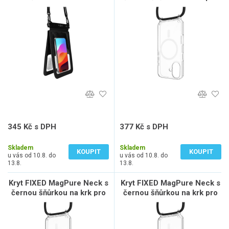
uzamykacím systémem a
Apple iPhone 16 Plus
certifikací IPX8, černá
345 Kč s DPH
377 Kč s DPH
285 Kč bez DPH
312 Kč bez DPH
Skladem
Skladem
KOUPIT
KOUPIT
u vás od 10.8. do
u vás od 10.8. do
13.8.
13.8.
Kryt FIXED MagPure Neck s
Kryt FIXED MagPure Neck s
černou šňůrkou na krk pro
černou šňůrkou na krk pro
Apple iPhone 16 Pro
Apple iPhone 16 Pro Max