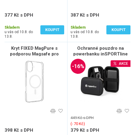
377 Kč s DPH
387 Kč s DPH
312 Kč bez DPH
320 Kč bez DPH
Skladem
Skladem
KOUPIT
KOUPIT
u vás od 10.8. do
u vás od 10.8. do
13.8.
13.8.
Kryt FIXED MagPure s
Ochranné pouzdro na
podporou Magsafe pro
powerbanku inSPORTline
Apple iPhone 16 Plus, čirý
Casipa 18,5x11x6 cm
AKCE
-16%
449 Kč s DPH
(‐ 70 Kč)
398 Kč s DPH
379 Kč s DPH