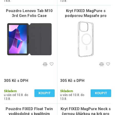
14.8.
13.8.
Pouzdro Lenovo Tab M10
Kryt FIXED MagPure s
3rd Gen Folio Case
podporou Magsafe pro
polohovatelné, šedé
Apple iPhone 16 Pro Max,
čirý
305 Kč s DPH
305 Kč s DPH
252 Kč bez DPH
252 Kč bez DPH
Skladem
Skladem
KOUPIT
KOUPIT
u vás od 10.8. do
u vás od 10.8. do
13.8.
13.8.
Pouzdro FIXED Float Twin
Kryt FIXED MagPure Neck s
voděodolné s kvalitním
černou šňůrkou na krk pro