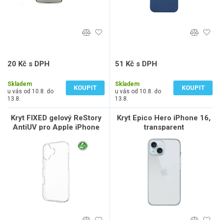
20 Kč s DPH
51 Kč s DPH
17 Kč bez DPH
42 Kč bez DPH
Skladem
Skladem
KOUPIT
KOUPIT
u vás od 10.8. do
u vás od 10.8. do
13.8.
13.8.
Kryt FIXED gelový ReStory
Kryt Epico Hero iPhone 16,
AntiUV pro Apple iPhone
transparent
16 Plus, čirý