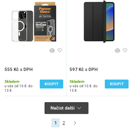
iPhone 15 Pro Max
(2022)/iPad 11" (2025) se
stojánkem a pouzdrem pro
Pencil, černé
555 Kč s DPH
597 Kč s DPH
459 Kč bez DPH
493 Kč bez DPH
Skladem
Skladem
KOUPIT
KOUPIT
u vás od 10.8. do
u vás od 10.8. do
13.8.
13.8.
Načíst další
1
2