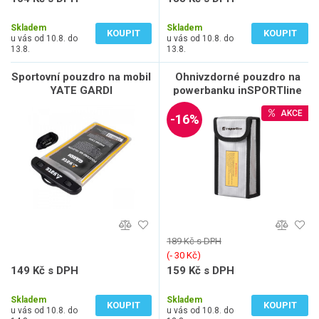
86 Kč bez DPH
112 Kč bez DPH
Skladem
Skladem
KOUPIT
KOUPIT
u vás od 10.8. do
u vás od 10.8. do
13.8.
13.8.
Sportovní pouzdro na mobil
Ohnivzdorné pouzdro na
YATE GARDI
powerbanku inSPORTline
Pofiba 17x9x5 cm
AKCE
-16%
189 Kč s DPH
(‐ 30 Kč)
149 Kč s DPH
159 Kč s DPH
123 Kč bez DPH
131 Kč bez DPH
Skladem
Skladem
KOUPIT
KOUPIT
u vás od 10.8. do
u vás od 10.8. do