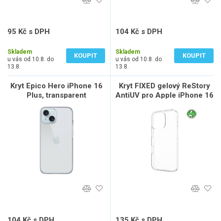
95 Kč s DPH
104 Kč s DPH
79 Kč bez DPH
86 Kč bez DPH
Skladem
Skladem
KOUPIT
KOUPIT
u vás od 10.8. do
u vás od 10.8. do
13.8.
13.8.
Kryt Epico Hero iPhone 16
Kryt FIXED gelový ReStory
Plus, transparent
AntiUV pro Apple iPhone 16
Pro, čirý
104 Kč s DPH
135 Kč s DPH