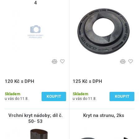
4
120 Kč s DPH
125 Kč s DPH
99 Kč bez DPH
103 Kč bez DPH
Skladem
Skladem
KOUPIT
KOUPIT
u vás do 11.8.
u vás do 11.8.
Vrchní kryt nádoby; díl č.
Kryt na strunu, 2ks
50- 53