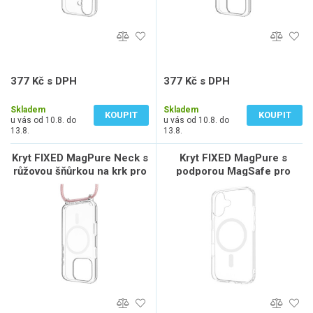
377 Kč s DPH
377 Kč s DPH
312 Kč bez DPH
312 Kč bez DPH
Skladem
Skladem
KOUPIT
KOUPIT
u vás od 10.8. do
u vás od 10.8. do
13.8.
13.8.
Kryt FIXED MagPure Neck s
Kryt FIXED MagPure s
růžovou šňůrkou na krk pro
podporou MagSafe pro
Apple iPhone 16 Pro Max
Apple iPhone 17, čirý