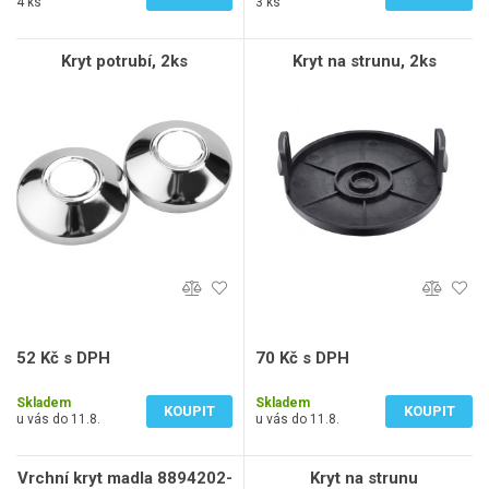
4 ks
3 ks
Kryt potrubí, 2ks
Kryt na strunu, 2ks
52 Kč s DPH
70 Kč s DPH
43 Kč bez DPH
58 Kč bez DPH
Skladem
Skladem
KOUPIT
KOUPIT
u vás do 11.8.
u vás do 11.8.
Vrchní kryt madla 8894202-
Kryt na strunu