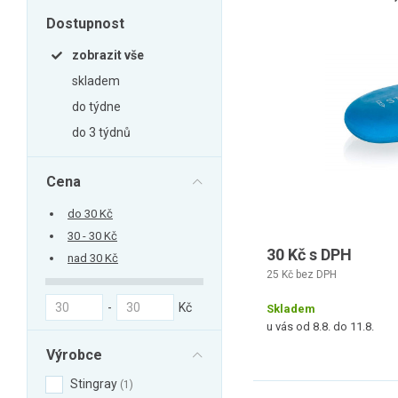
Zahrada
Dostupnost
Balkon a terasa
zobrazit vše
Dílna
skladem
Auto-moto
do týdne
Dekorace
do 3 týdnů
Textil, koberce
Svítidla, žárovky
Cena
Trampolíny
do 30 Kč
Sedací vaky
30 - 30 Kč
30 Kč s DPH
nad 30 Kč
Sport, outdoor
25 Kč bez DPH
Všechny kategorie
-
Kč
Skladem
u vás od 8.8. do 11.8.
Výrobce
Stingray
1