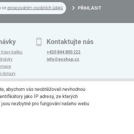
m se
zpracováním osobních údajů
PŘIHLÁSIT
návky
Kontaktujte nás
 trasy balíku
+420 844 800 222
ednávky
info@eoshop.cz
lamace
ší dotazy
edáte, abychom vás neobtěžovali nevhodnou
ntifikátory jako IP adresy, ze kterých
avy
Partneři
jů jsou nezbytné pro fungování našeho webu