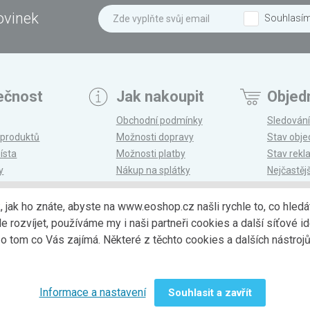
ovinek
Souhlasí
ečnost
Jak nakoupit
Objed
Obchodní podmínky
Sledování
 produktů
Možnosti dopravy
Stav obj
ísta
Možnosti platby
Stav rek
y
Nákup na splátky
Nejčastěj
n
Reklamace a vrácení
k, jak ho znáte, abyste na www.eoshop.cz našli rychle to, co hl
ozvíjet, používáme my i naši partneři cookies a další síťové ide
Možnosti dopr
 tom co Vás zajímá. Některé z těchto cookies a dalších nástro
Informace a nastavení
Souhlasit a zavřít