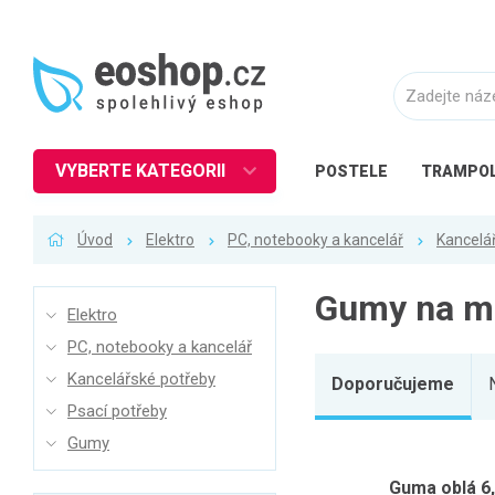
VYBERTE KATEGORII
POSTELE
TRAMPOL
Nábytek
Úvod
Elektro
PC, notebooky a kancelář
Kancelá
Kuchyně
Ložnice
Gumy na m
Elektro
Obývací pokoj
PC, notebooky a kancelář
Dětské zboží
Kancelářské potřeby
Doporučujeme
Předsíň a chodba
Psací potřeby
Pracovna a kancelář
Gumy
Koupelna
Guma oblá 6,