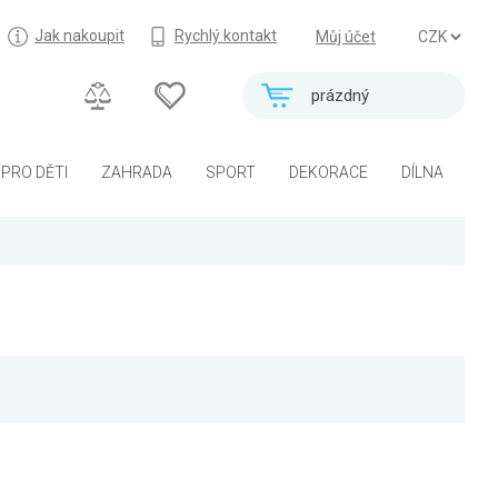
Jak nakoupit
Rychlý kontakt
Můj účet
prázdný
PRO DĚTI
ZAHRADA
SPORT
DEKORACE
DÍLNA