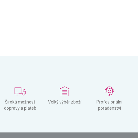
Široká možnost
Velký výběr zboží
Profesionální
dopravy a plateb
poradenství