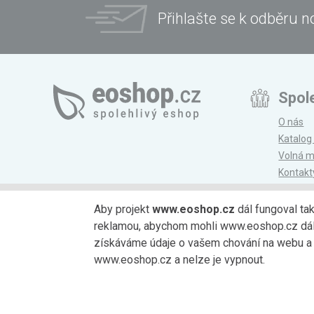
Přihlašte se k odběru n
Spol
O nás
Katalog
Volná m
Kontakt
Magazí
Aby projekt
www.eoshop.cz
dál fungoval ta
reklamou, abychom mohli www.eoshop.cz dále r
Možnosti platby
získáváme údaje o vašem chování na webu a o
www.eoshop.cz a nelze je vypnout.