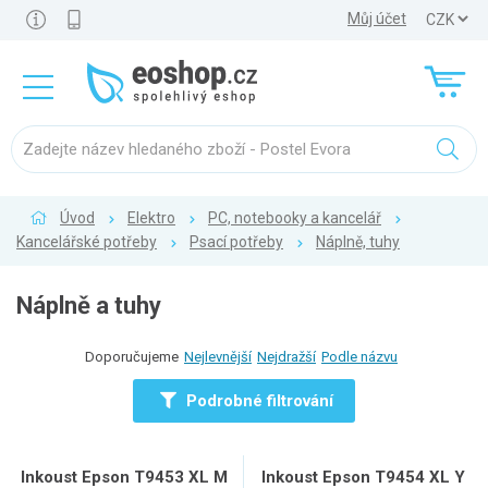
Můj účet
Úvod
Elektro
PC, notebooky a kancelář
Kancelářské potřeby
Psací potřeby
Náplně, tuhy
Náplně a tuhy
Doporučujeme
Nejlevnější
Nejdražší
Podle názvu
Podrobné filtrování
Inkoust Epson T9453 XL M
Inkoust Epson T9454 XL Y