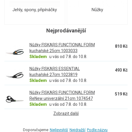
Jehly, spony, připínáčky
Nůžky
Nejprodávanější
Nůžky FISKARS FUNCTIONAL FORM
810 Kč
kuchařské 25cm 1003033
Skladem
u vás od 7.8. do 10.8.
Nůžky FISKARS ESSENTIAL
493 Kč
kuchařské 27cm 1023819
Skladem
u vás od 7.8. do 10.8.
Nůžky FISKARS FUNCTIONAL FORM
519 Kč
ReNew univerzální 21cm 1074547
Skladem
u vás od 7.8. do 10.8.
Zobrazit další
Doporučujeme
Nejlevnější
Nejdražší
Podle názvu