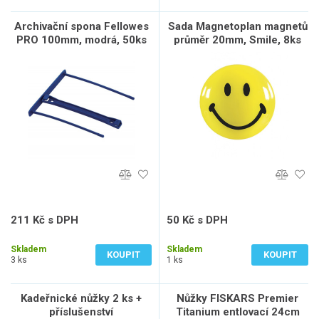
Archivační spona Fellowes
Sada Magnetoplan magnetů
PRO 100mm, modrá, 50ks
průměr 20mm, Smile, 8ks
211 Kč s DPH
50 Kč s DPH
174 Kč bez DPH
41 Kč bez DPH
Skladem
Skladem
KOUPIT
KOUPIT
3 ks
1 ks
Kadeřnické nůžky 2 ks +
Nůžky FISKARS Premier
příslušenství
Titanium entlovací 24cm