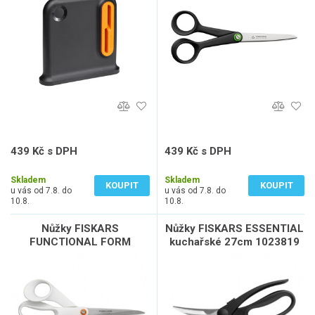
439 Kč s DPH
439 Kč s DPH
363 Kč bez DPH
363 Kč bez DPH
Skladem
Skladem
KOUPIT
KOUPIT
u vás od 7.8. do
u vás od 7.8. do
10.8.
10.8.
Nůžky FISKARS
Nůžky FISKARS ESSENTIAL
FUNCTIONAL FORM
kuchařské 27cm 1023819
univerzální 21cm 1020412