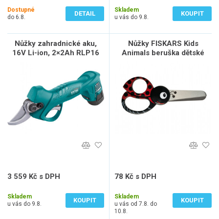
Dostupné
Skladem
DETAIL
KOUPIT
do 6.8.
u vás do 9.8.
Nůžky zahradnické aku,
Nůžky FISKARS Kids
16V Li-ion, 2×2Ah RLP16
Animals beruška dětské
13cm 1004612
3 559 Kč s DPH
78 Kč s DPH
2 942 Kč bez DPH
65 Kč bez DPH
Skladem
Skladem
KOUPIT
KOUPIT
u vás do 9.8.
u vás od 7.8. do
10.8.