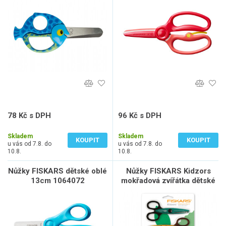
78 Kč s DPH
96 Kč s DPH
65 Kč bez DPH
79 Kč bez DPH
Skladem
Skladem
KOUPIT
KOUPIT
u vás od 7.8. do
u vás od 7.8. do
10.8.
10.8.
Nůžky FISKARS dětské oblé
Nůžky FISKARS Kidzors
13cm 1064072
mokřadová zvířátka dětské
3ks 1003845