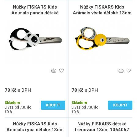
Nůžky FISKARS Kids
Nůžky FISKARS Kids
Animals panda dětské
Animals včela dětské 13cm
13cm 1004613
1003747
78 Kč s DPH
78 Kč s DPH
65 Kč bez DPH
65 Kč bez DPH
Skladem
Skladem
KOUPIT
KOUPIT
u vás od 7.8. do
u vás od 7.8. do
10.8.
10.8.
Nůžky FISKARS Kids
Nůžky FISKARS dětské
Animals ryba dětské 13cm
trénovací 13cm 1064067
1003746