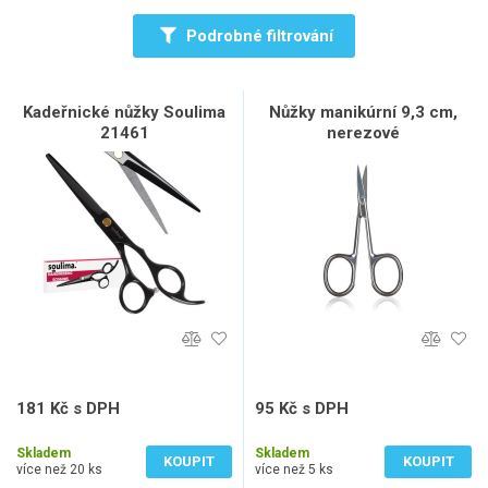
Podrobné filtrování
Kadeřnické nůžky Soulima
Nůžky manikúrní 9,3 cm,
21461
nerezové
181 Kč s DPH
95 Kč s DPH
150 Kč bez DPH
79 Kč bez DPH
Skladem
Skladem
KOUPIT
KOUPIT
více než 20 ks
více než 5 ks