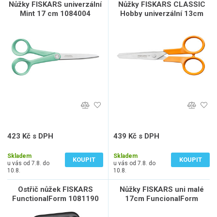
Nůžky FISKARS univerzální
Nůžky FISKARS CLASSIC
Mint 17 cm 1084004
Hobby univerzální 13cm
1075063
423 Kč s DPH
439 Kč s DPH
350 Kč bez DPH
363 Kč bez DPH
Skladem
Skladem
KOUPIT
KOUPIT
u vás od 7.8. do
u vás od 7.8. do
10.8.
10.8.
Ostřič nůžek FISKARS
Nůžky FISKARS uni malé
FunctionalForm 1081190
17cm FuncionalForm
ReNew 1074543