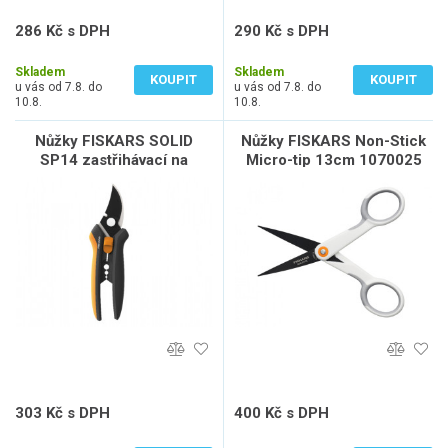
286 Kč s DPH
290 Kč s DPH
236 Kč bez DPH
240 Kč bez DPH
Skladem
Skladem
KOUPIT
KOUPIT
u vás od 7.8. do
u vás od 7.8. do
10.8.
10.8.
Nůžky FISKARS SOLID
Nůžky FISKARS Non-Stick
SP14 zastřihávací na
Micro-tip 13cm 1070025
květiny 1051601
303 Kč s DPH
400 Kč s DPH
250 Kč bez DPH
331 Kč bez DPH