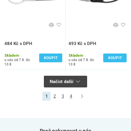
484 Kč s DPH
493 Kč s DPH
400 Kč bez DPH
407 Kč bez DPH
Skladem
Skladem
KOUPIT
KOUPIT
u vás od 7.8. do
u vás od 7.8. do
10.8.
10.8.
Načíst další
1
2
3
4
Proč nakupovat u nás