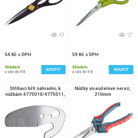
54 Kč s DPH
59 Kč s DPH
45 Kč bez DPH
49 Kč bez DPH
Skladem
Skladem
KOUPIT
KOUPIT
u vás do 9.8.
u vás do 9.8.
Stříhací břit náhradní, k
Nůžky víceúčelové nerez,
nůžkám 4775010/4775011,
210mm
SK5