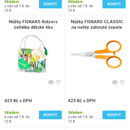
Skladem
Skladem
KOUPIT
KOUPIT
u vás od 7.8. do
u vás od 7.8. do
10.8.
10.8.
Nůžky FISKARS Kidzors
Nůžky FISKARS CLASSIC
zvířátka dětské 6ks
na nehty zahnuté čepele
1003730
10cm 1075058
423 Kč s DPH
423 Kč s DPH
350 Kč bez DPH
350 Kč bez DPH
Skladem
Skladem
KOUPIT
KOUPIT
u vás od 7.8. do
u vás od 7.8. do
10.8.
10.8.