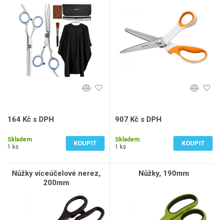
1070024
164 Kč s DPH
907 Kč s DPH
136 Kč bez DPH
750 Kč bez DPH
Skladem
Skladem
KOUPIT
KOUPIT
1 ks
1 ks
Nůžky víceúčelové nerez,
Nůžky, 190mm
200mm