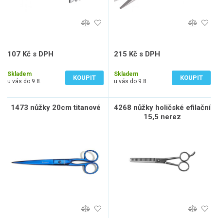
107 Kč s DPH
215 Kč s DPH
88 Kč bez DPH
178 Kč bez DPH
Skladem
Skladem
KOUPIT
KOUPIT
u vás do 9.8.
u vás do 9.8.
1473 nůžky 20cm titanové
4268 nůžky holičské efilační
15,5 nerez