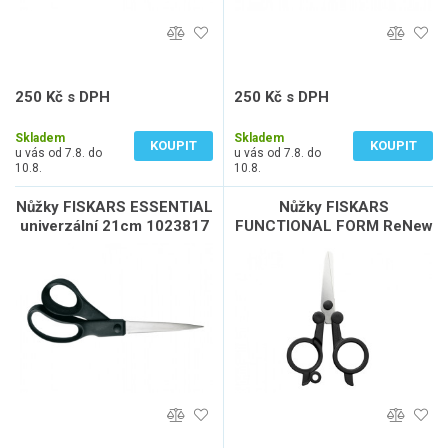
250 Kč s DPH
250 Kč s DPH
207 Kč bez DPH
207 Kč bez DPH
Skladem
Skladem
KOUPIT
KOUPIT
u vás od 7.8. do
u vás od 7.8. do
10.8.
10.8.
Nůžky FISKARS ESSENTIAL
Nůžky FISKARS
univerzální 21cm 1023817
FUNCTIONAL FORM ReNew
skládací 11cm 1075352