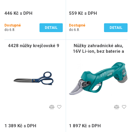
446 Kč s DPH
559 Kč s DPH
369 Kč bez DPH
462 Kč bez DPH
Dostupné
Dostupné
DETAIL
DETAIL
do 6.8.
do 6.8.
4428 nůžky krejčovské 9
Nůžky zahradnické aku,
16V Li-ion, bez baterie a
nabíječky
1 389 Kč s DPH
1 897 Kč s DPH
1 148 Kč bez DPH
1 568 Kč bez DPH