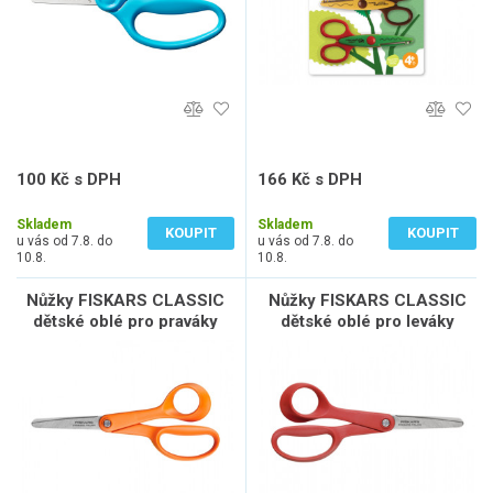
100 Kč s DPH
166 Kč s DPH
83 Kč bez DPH
137 Kč bez DPH
Skladem
Skladem
KOUPIT
KOUPIT
u vás od 7.8. do
u vás od 7.8. do
10.8.
10.8.
Nůžky FISKARS CLASSIC
Nůžky FISKARS CLASSIC
dětské oblé pro praváky
dětské oblé pro leváky
13cm 1005166
13cm 1005169