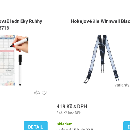
vač ledničky Ruhhy
Hokejové šle Winnwell Bla
6716
varianty
419 Kč s DPH
346 Kč bez DPH
Skladem
DETAIL
u vás od 15.8. do 22.8.