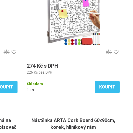
274 Kč s DPH
226 Kč bez DPH
Skladem
OUPIT
KOUPIT
1 ks
ná na
Nástěnka ARTA Cork Board 60x90cm,
pisovač
korek, hliníkový rám