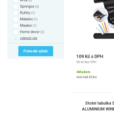
Arta
2
Springos
3
Ruhhy
1
Malatec
1
Maaleo
1
Home decor
2
zobrazit vše
Potvrdit výběr
109 Kč s DPH
90 Kč bez DPH
Skladem
více než 20 ks
Stolní tabulka 
ALUMINIUM WINE