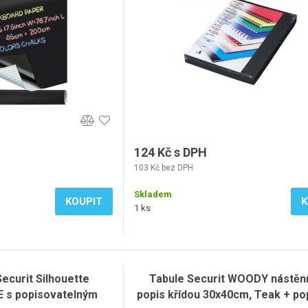
124 Kč s DPH
103 Kč bez DPH
Skladem
KOUPIT
K
1 ks
Securit Silhouette
Tabule Securit WOODY nástěn
 s popisovatelným
popis křídou 30x40cm, Teak + po