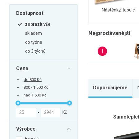
Zahrada
Nástěnky, tabule
Dostupnost
Balkon a terasa
Dílna
zobrazit vše
Nejprodávanější
Auto-moto
skladem
do týdne
Dekorace
1
do 3 týdnů
Textil, koberce
Svítidla, žárovky
Cena
Trampolíny
do 800 Kč
Sedací vaky
Doporučujeme
800 - 1 500 Kč
Sport, outdoor
nad 1 500 Kč
Všechny kategorie
-
Kč
Samolepící
Výrobce