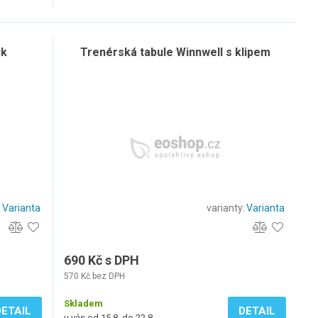
ck
Trenérská tabule Winnwell s klipem
:
Varianta
varianty:
Varianta
690 Kč s DPH
570 Kč bez DPH
Skladem
DETAIL
DETAIL
u vás od 15.8. do 22.8.