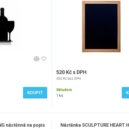
+ popisovač
520 Kč s DPH
430 Kč bez DPH
Skladem
KOUPIT
K
1 ks
NG nástěnná na popis
Nástěnka SCULPTURE HEART H