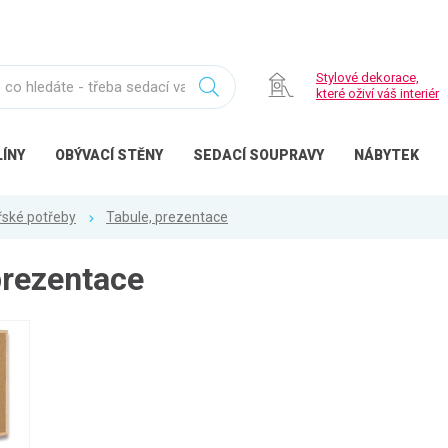
Stylové dekorace,
které oživí váš interiér
ÍNY
OBÝVACÍ
STĚNY
SEDACÍ
SOUPRAVY
NÁBYTEK
řské potřeby
Tabule, prezentace
prezentace