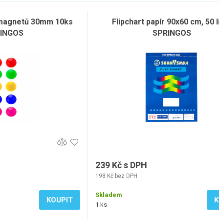
magnetů 30mm 10ks
Flipchart papír 90x60 cm, 50 l
INGOS
SPRINGOS
239 Kč s DPH
198 Kč bez DPH
Skladem
KOUPIT
K
1 ks