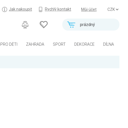
Jak nakoupit
Rychlý kontakt
Můj účet
prázdný
PRO DĚTI
ZAHRADA
SPORT
DEKORACE
DÍLNA