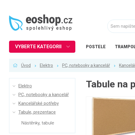
VYBERTE KATEGORII
POSTELE
TRAMPOL
Nábytek
Úvod
Elektro
PC, notebooky a kancelář
Kancelá
Kuchyně
Ložnice
Tabule na 
Elektro
Obývací pokoj
PC, notebooky a kancelář
Dětské zboží
Kancelářské potřeby
Předsíň a chodba
Tabule, prezentace
Pracovna a kancelář
Nástěnky, tabule
Koupelna