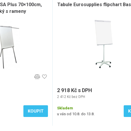
YSA Plus 70×100cm,
Tabule Eurosupplies flipchart Bas
ký s rameny
2 918 Kč s DPH
2 412 Kč bez DPH
Skladem
KOUPIT
K
u vás od 10.8. do 13.8.