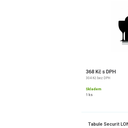
povrchem 
368 Kč s DPH
304 Kč bez DPH
Skladem
1 ks
Tabule Securit LO