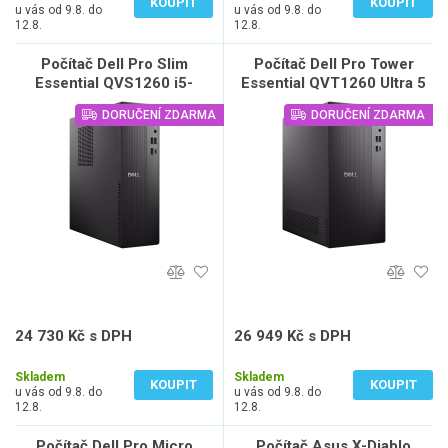
KOUPIT
KOUPIT
u vás od 9.8. do
u vás od 9.8. do
12.8.
12.8.
Počítač Dell Pro Slim
Počítač Dell Pro Tower
Essential QVS1260 i5-
Essential QVT1260 Ultra 5
14400, 16GB, 512GB SSD,
225/ 16GB/ 512GB SSD/
DORUČENÍ ZDARMA
DORUČENÍ ZDARMA
W11 Pro, 3Y NBD
Intel Graphics/ W11Pro/ 3Y
PS on-site
24 730 Kč s DPH
26 949 Kč s DPH
20 438 Kč bez DPH
22 272 Kč bez DPH
Skladem
Skladem
KOUPIT
KOUPIT
u vás od 9.8. do
u vás od 9.8. do
12.8.
12.8.
Počítač Dell Pro Micro
Počítač Asus X-Diablo