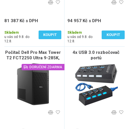
81 387 Kč s DPH
94 957 Kč s DPH
67 262 Kč bez DPH
78 477 Kč bez DPH
Skladem
Skladem
KOUPIT
KOUPIT
u vás od 9.8. do
u vás od 9.8. do
12.8.
12.8.
Počítač Dell Pro Max Tower
4x USB 3.0 rozbočovač
T2 FCT2250 Ultra 9-285K,
portů
64GB, 1TB SSD, W11 Pro,
DORUČENÍ ZDARMA
vPro, 3Y NBD