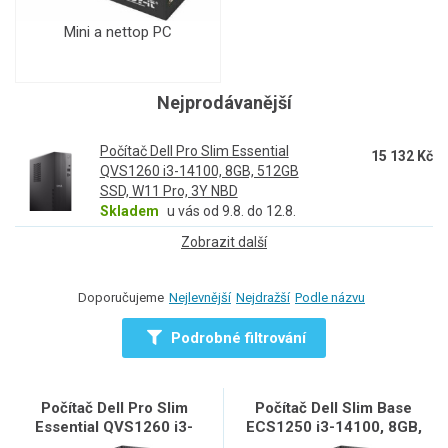
Mini a nettop PC
Nejprodávanější
Počítač Dell Pro Slim Essential
15 132 Kč
QVS1260 i3-14100, 8GB, 512GB
SSD, W11 Pro, 3Y NBD
Skladem
u vás od 9.8. do 12.8.
Zobrazit další
Doporučujeme
Nejlevnější
Nejdražší
Podle názvu
Podrobné filtrování
Počítač Dell Pro Slim
Počítač Dell Slim Base
Essential QVS1260 i3-
ECS1250 i3-14100, 8GB,
14100, 8GB, 512GB SSD,
512GB SSD, Wifi, W11 Pro,