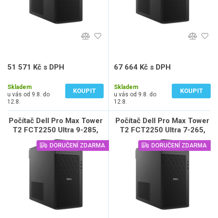
51 571 Kč s DPH
67 664 Kč s DPH
42 621 Kč bez DPH
55 921 Kč bez DPH
Skladem
Skladem
KOUPIT
KOUPIT
u vás od 9.8. do
u vás od 9.8. do
12.8.
12.8.
Počítač Dell Pro Max Tower
Počítač Dell Pro Max Tower
T2 FCT2250 Ultra 9-285,
T2 FCT2250 Ultra 7-265,
32GB, 1TB SSD, W11 Pro,
32GB, 1TB SSD, Nvidia RTX
DORUČENÍ ZDARMA
DORUČENÍ ZDARMA
vPro, 3Y NBD
2000 Ada 16GB, vPro, W11
Pro, 3Y NBD