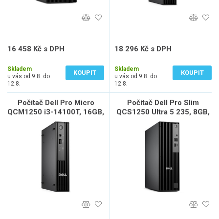
16 458 Kč s DPH
18 296 Kč s DPH
13 602 Kč bez DPH
15 121 Kč bez DPH
Skladem
Skladem
KOUPIT
KOUPIT
u vás od 9.8. do
u vás od 9.8. do
12.8.
12.8.
Počítač Dell Pro Micro
Počítač Dell Pro Slim
QCM1250 i3-14100T, 16GB,
QCS1250 Ultra 5 235, 8GB,
512GB SSD, WiFi, W11 Pro,
512GB SSD, W11 Pro, 3Y
3Y NBD
NBD