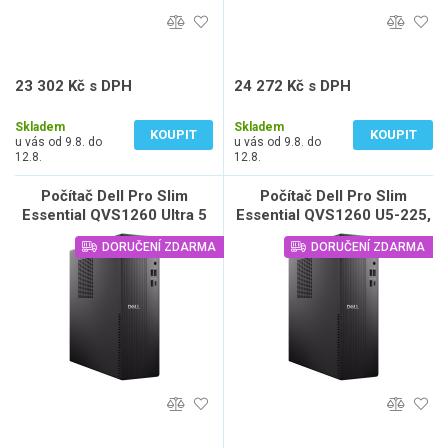
23 302 Kč s DPH
24 272 Kč s DPH
19 258 Kč bez DPH
20 060 Kč bez DPH
Skladem
Skladem
KOUPIT
KOUPIT
u vás od 9.8. do
u vás od 9.8. do
12.8.
12.8.
Počítač Dell Pro Slim
Počítač Dell Pro Slim
Essential QVS1260 Ultra 5
Essential QVS1260 U5-225,
225, 16GB, 1TB SSD, W11
16GB, 512GB SSD, W11
DORUČENÍ ZDARMA
DORUČENÍ ZDARMA
Pro, 3Y NBD
Pro, 3Y NBD