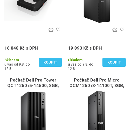
16 848 Kč s DPH
19 893 Kč s DPH
13 924 Kč bez DPH
16 441 Kč bez DPH
Skladem
Skladem
KOUPIT
KOUPIT
u vás od 9.8. do
u vás od 9.8. do
12.8.
12.8.
Počítač Dell Pro Tower
Počítač Dell Pro Micro
QCT1250 i5-14500, 8GB,
QCM1250 i3-14100T, 8GB,
512GB SSD, DVDRW, W11
512GB SSD, WiF, W11 Pro,
Pro, 3Y NBD
3Y NBD