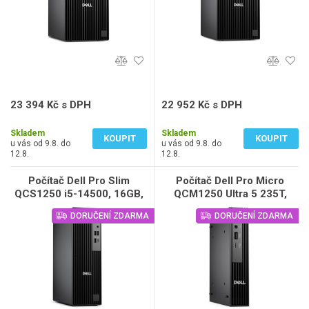
23 394 Kč s DPH
22 952 Kč s DPH
19 334 Kč bez DPH
18 969 Kč bez DPH
Skladem
Skladem
KOUPIT
KOUPIT
u vás od 9.8. do
u vás od 9.8. do
12.8.
12.8.
Počítač Dell Pro Slim
Počítač Dell Pro Micro
QCS1250 i5-14500, 16GB,
QCM1250 Ultra 5 235T,
512GB SSD, W11 Pro, 3Y
8GB, 512GB SSD, WiFi, W11
DORUČENÍ ZDARMA
DORUČENÍ ZDARMA
NBD
Pro, 3Y NBD