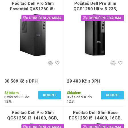
Počítač Dell Pro Slim
Počítač Dell Pro Slim
Essential QVS1260 i5-
QCS1250 Ultra 5 235,
14400, 16GB, 1TB SSD,
16GB, 512GB SSD, W11
DORUČENÍ ZDARMA
DORUČENÍ ZDARMA
W11 Pro, 3Y NBD
Pro, 3Y NBD
30 589 Kč s DPH
29 483 Kč s DPH
25 280 Kč bez DPH
24 366 Kč bez DPH
Skladem
Skladem
KOUPIT
KOUPIT
u vás od 9.8. do
u vás od 9.8. do
12.8.
12.8.
Počítač Dell Pro Slim
Počítač Dell Slim Base
QCS1250 i3-14100, 8GB,
ECS1250 i5-14400, 16GB,
512GB SSD, W11 Pro, 3Y
512GB SSD, Wifi, W11 Pro,
DORUČENÍ ZDARMA
DORUČENÍ ZDARMA