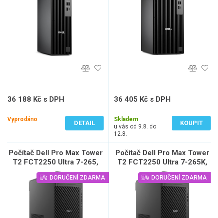
36 188 Kč s DPH
36 405 Kč s DPH
29 907 Kč bez DPH
30 087 Kč bez DPH
Vyprodáno
Skladem
DETAIL
KOUPIT
u vás od 9.8. do
12.8.
Počítač Dell Pro Max Tower
Počítač Dell Pro Max Tower
T2 FCT2250 Ultra 7-265,
T2 FCT2250 Ultra 7-265K,
16GB, 512GB SSD, W11
32GB, 1TB SSD, W11 Pro,
DORUČENÍ ZDARMA
DORUČENÍ ZDARMA
Pro, vPro, 3Y NBD
vPro, 3Y NBD