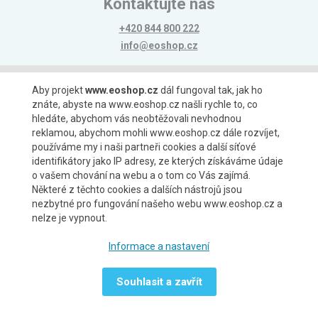
Kontaktujte nás
+420 844 800 222
info@eoshop.cz
Možnosti platby
Aby projekt
www.eoshop.cz
dál fungoval tak, jak ho
znáte, abyste na www.eoshop.cz našli rychle to, co
hledáte, abychom vás neobtěžovali nevhodnou
reklamou, abychom mohli www.eoshop.cz dále rozvíjet,
používáme my i naši partneři cookies a další síťové
identifikátory jako IP adresy, ze kterých získáváme údaje
Možnosti dopravy
o vašem chování na webu a o tom co Vás zajímá.
Některé z těchto cookies a dalších nástrojů jsou
nezbytné pro fungování našeho webu www.eoshop.cz a
nelze je vypnout.
Partneři
Informace a nastavení
Souhlasit a zavřít