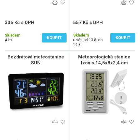
306 Kč s DPH
557 Kč s DPH
253 Kč bez DPH
460 Kč bez DPH
Skladem
Skladem
KOUPIT
KOUPIT
4 ks
u vás od 13.8. do
19.8.
Bezdrátová meteostanice
Meteorologická stanice
SUN
Izoxis 14,5x8x2,4 cm