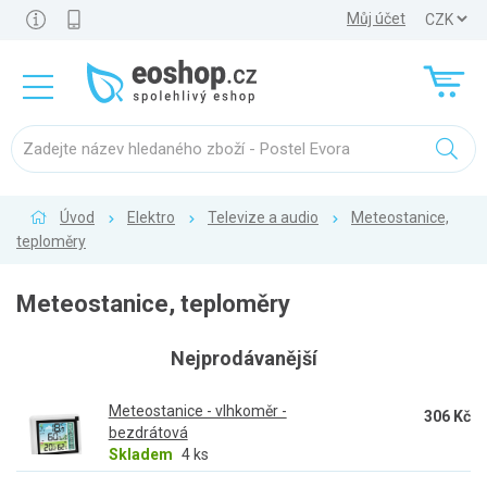
Můj účet
Úvod
Elektro
Televize a audio
Meteostanice,
teploměry
Meteostanice, teploměry
Nejprodávanější
Meteostanice - vlhkoměr -
306 Kč
bezdrátová
Skladem
4 ks