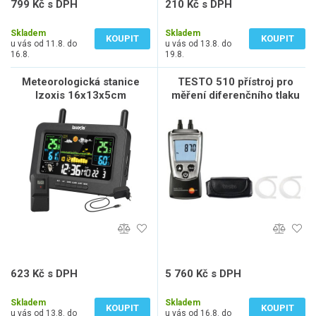
799 Kč s DPH
210 Kč s DPH
660 Kč bez DPH
174 Kč bez DPH
Skladem
Skladem
KOUPIT
KOUPIT
u vás od 11.8. do
u vás od 13.8. do
16.8.
19.8.
Meteorologická stanice
TESTO 510 přístroj pro
Izoxis 16x13x5cm
měření diferenčního tlaku
0-100 hPa, 2x1,5 V, sada
623 Kč s DPH
5 760 Kč s DPH
515 Kč bez DPH
4 760 Kč bez DPH
Skladem
Skladem
KOUPIT
KOUPIT
u vás od 13.8. do
u vás od 16.8. do