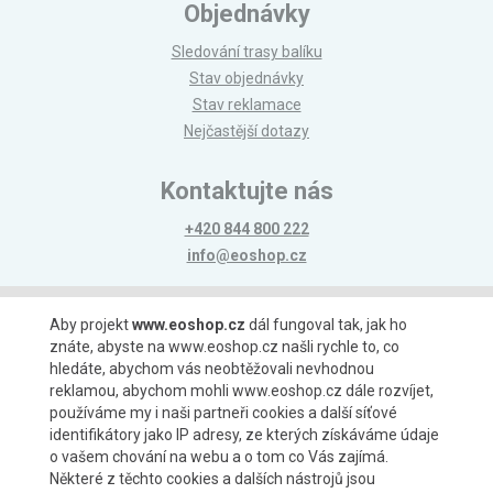
Objednávky
Sledování trasy balíku
Stav objednávky
Stav reklamace
Nejčastější dotazy
Kontaktujte nás
+420 844 800 222
info@eoshop.cz
Možnosti platby
Aby projekt
www.eoshop.cz
dál fungoval tak, jak ho
znáte, abyste na www.eoshop.cz našli rychle to, co
hledáte, abychom vás neobtěžovali nevhodnou
reklamou, abychom mohli www.eoshop.cz dále rozvíjet,
používáme my i naši partneři cookies a další síťové
identifikátory jako IP adresy, ze kterých získáváme údaje
Možnosti dopravy
o vašem chování na webu a o tom co Vás zajímá.
Některé z těchto cookies a dalších nástrojů jsou