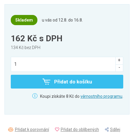
Skladem
u vás od 12.8. do 16.8.
162 Kč
s DPH
134 Kč bez DPH
Přidat do košíku
Koupi získáte 8 Kč do
věrnostního programu
.
Přidat k porovnání
Přidat do oblíbených
Sdílej