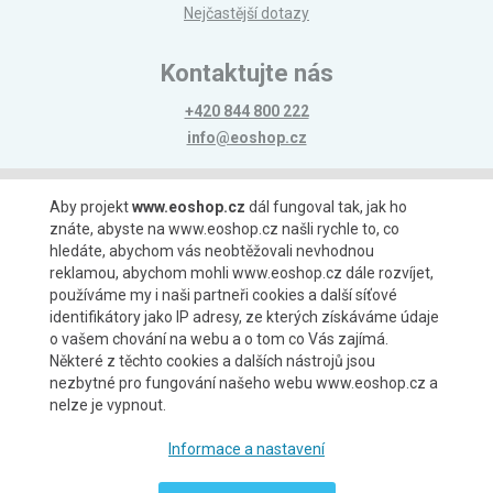
Nejčastější dotazy
Kontaktujte nás
+420 844 800 222
info@eoshop.cz
Možnosti platby
Aby projekt
www.eoshop.cz
dál fungoval tak, jak ho
znáte, abyste na www.eoshop.cz našli rychle to, co
hledáte, abychom vás neobtěžovali nevhodnou
reklamou, abychom mohli www.eoshop.cz dále rozvíjet,
používáme my i naši partneři cookies a další síťové
identifikátory jako IP adresy, ze kterých získáváme údaje
Možnosti dopravy
o vašem chování na webu a o tom co Vás zajímá.
Některé z těchto cookies a dalších nástrojů jsou
nezbytné pro fungování našeho webu www.eoshop.cz a
nelze je vypnout.
Partneři
Informace a nastavení