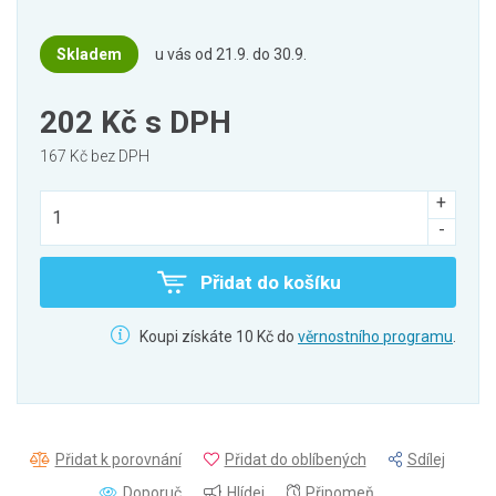
Skladem
u vás od 21.9. do 30.9.
202 Kč
s DPH
167 Kč bez DPH
Přidat do košíku
Koupi získáte 10 Kč do
věrnostního programu
.
Přidat k porovnání
Přidat do oblíbených
Sdílej
Doporuč
Hlídej
Připomeň