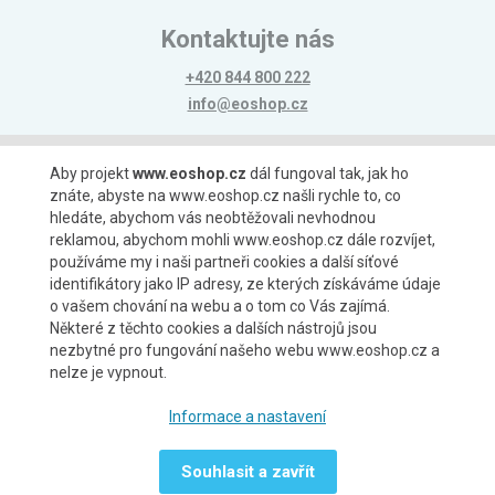
Kontaktujte nás
+420 844 800 222
info@eoshop.cz
Možnosti platby
Aby projekt
www.eoshop.cz
dál fungoval tak, jak ho
znáte, abyste na www.eoshop.cz našli rychle to, co
hledáte, abychom vás neobtěžovali nevhodnou
reklamou, abychom mohli www.eoshop.cz dále rozvíjet,
používáme my i naši partneři cookies a další síťové
identifikátory jako IP adresy, ze kterých získáváme údaje
Možnosti dopravy
o vašem chování na webu a o tom co Vás zajímá.
Některé z těchto cookies a dalších nástrojů jsou
nezbytné pro fungování našeho webu www.eoshop.cz a
nelze je vypnout.
Partneři
Informace a nastavení
Souhlasit a zavřít