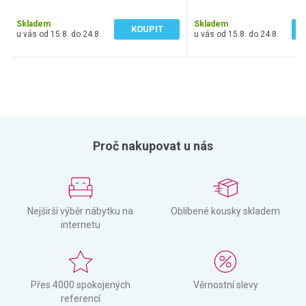
410 Kč bez DPH
827 Kč bez DPH
Skladem
Skladem
KOUPIT
u vás od 15.8. do 24.8.
u vás od 15.8. do 24.8.
Proč nakupovat u nás
Nejširší výběr nábytku na
Oblíbené kousky skladem
internetu
Přes 4000 spokojených
Věrnostní slevy
referencí