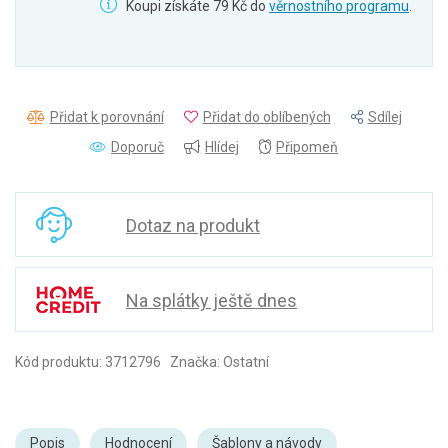
Koupi získáte 79 Kč do
věrnostního programu
.
Přidat k porovnání
Přidat do oblíbených
Sdílej
Doporuč
Hlídej
Připomeň
Dotaz na produkt
Na splátky ještě dnes
Kód produktu: 3712796 Značka: Ostatní
Popis
Hodnocení
Šablony a návody