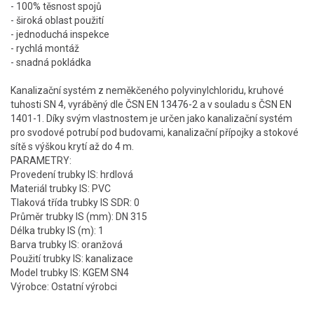
- 100% těsnost spojů
- široká oblast použití
- jednoduchá inspekce
- rychlá montáž
- snadná pokládka
Kanalizační systém z neměkčeného polyvinylchloridu, kruhové
tuhosti SN 4, vyráběný dle ČSN EN 13476-2 a v souladu s ČSN EN
1401-1. Díky svým vlastnostem je určen jako kanalizační systém
pro svodové potrubí pod budovami, kanalizační přípojky a stokové
sítě s výškou krytí až do 4 m.
PARAMETRY:
Provedení trubky IS: hrdlová
Materiál trubky IS: PVC
Tlaková třída trubky IS SDR: 0
Průměr trubky IS (mm): DN 315
Délka trubky IS (m): 1
Barva trubky IS: oranžová
Použití trubky IS: kanalizace
Model trubky IS: KGEM SN4
Výrobce: Ostatní výrobci