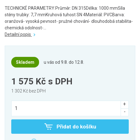
TECHNICKÉ PARAMETRY:Průměr: DN 315Délka: 1000 mmSíla
stěny trubky: 7,7 mmKruhová tuhost SN 4Materiál: PVCBarva:
oranžová- vysoká pevnost- pružné chování- dlouhodobá stabilita-
chemická odolnost-...
Detailní popis
Skladem
u vás od 9.8. do 12.8.
1 575 Kč
s DPH
1 302 Kč bez DPH
Přidat do košíku