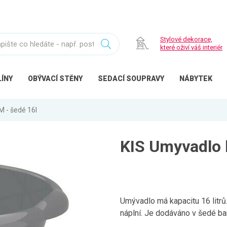
Stylové dekorace,
které oživí váš interiér
ÍNY
OBÝVACÍ
STĚNY
SEDACÍ
SOUPRAVY
NÁBYTEK
M - šedé 16l
KIS Umyvadlo k
Umývadlo má kapacitu 16 litrů
náplní. Je dodáváno v šedé ba