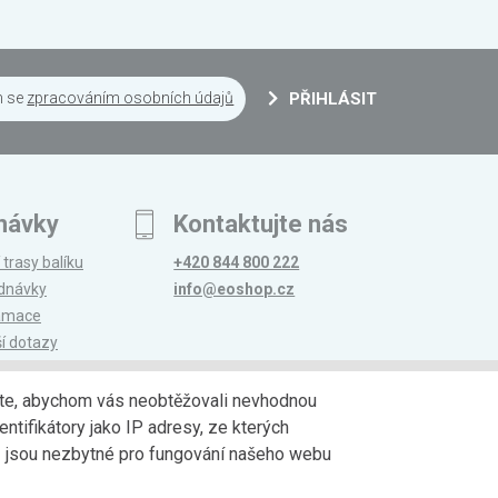
m se
zpracováním osobních údajů
PŘIHLÁSIT
návky
Kontaktujte nás
 trasy balíku
+420 844 800 222
ednávky
info@eoshop.cz
lamace
ší dotazy
edáte, abychom vás neobtěžovali nevhodnou
ntifikátory jako IP adresy, ze kterých
avy
Partneři
jů jsou nezbytné pro fungování našeho webu