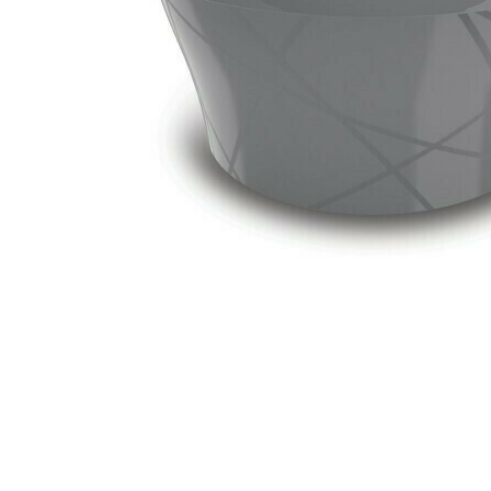
Zahrada
Balkon a terasa
Dílna
Auto-moto
Dekorace
Textil, koberce
Svítidla, žárovky
Trampolíny
Sedací vaky
Sport, outdoor
Všechny kategorie