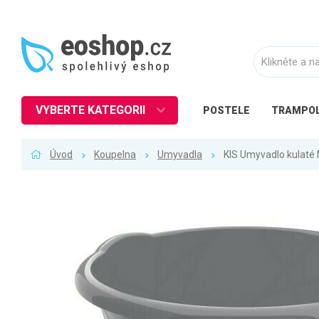
VYBERTE KATEGORII
POSTELE
TRAMPOL
Nábytek
Úvod
Koupelna
Umyvadla
KIS Umyvadlo kulaté 
Kuchyně
Ložnice
Obývací pokoj
Dětské zboží
Předsíň a chodba
Pracovna a kancelář
Koupelna