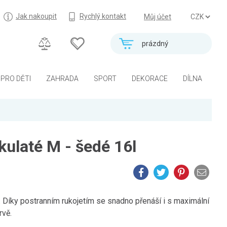
Jak nakoupit
Rychlý kontakt
Můj účet
prázdný
PRO DĚTI
ZAHRADA
SPORT
DEKORACE
DÍLNA
ulaté M - šedé 16l
. Díky postranním rukojetím se snadno přenáší i s maximální
rvě.