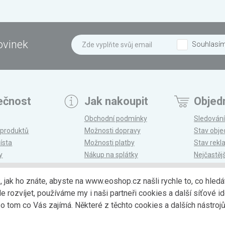
ovinek
Souhlasí
ečnost
Jak nakoupit
Objed
Obchodní podmínky
Sledování
 produktů
Možnosti dopravy
Stav obj
ísta
Možnosti platby
Stav rek
y
Nákup na splátky
Nejčastěj
n
Reklamace a vrácení
k, jak ho znáte, abyste na www.eoshop.cz našli rychle to, co hl
ozvíjet, používáme my i naši partneři cookies a další síťové ide
Možnosti dopr
 tom co Vás zajímá. Některé z těchto cookies a dalších nástro