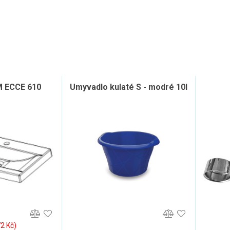
 ECCE 610
Umyvadlo kulaté S - modré 10l
72 Kč)