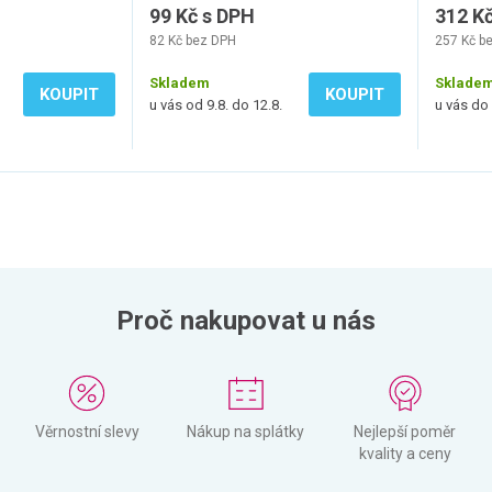
99 Kč s DPH
312 K
82 Kč bez DPH
257 Kč b
Skladem
Sklade
KOUPIT
KOUPIT
u vás od 9.8. do 12.8.
u vás do 
Proč nakupovat u nás
Věrnostní slevy
Nákup na splátky
Nejlepší poměr
kvality a ceny