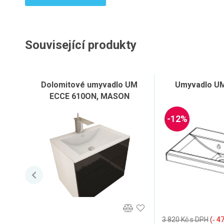
Související produkty
Dolomitové umyvadlo UM
Umyvadlo UM
ECCE 610ON, MASON
-12%
3 820 Kč s DPH
(‐ 4