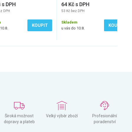
č s DPH
64 Kč s DPH
ez DPH
53 Kč bez DPH
m
Skladem
KOUPIT
KOUPIT
10.8.
u vás do 10.8.
Široká možnost
Velký výběr zboží
Profesionální
dopravy a plateb
poradenství