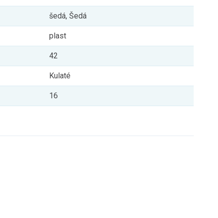
šedá, Šedá
plast
42
Kulaté
16