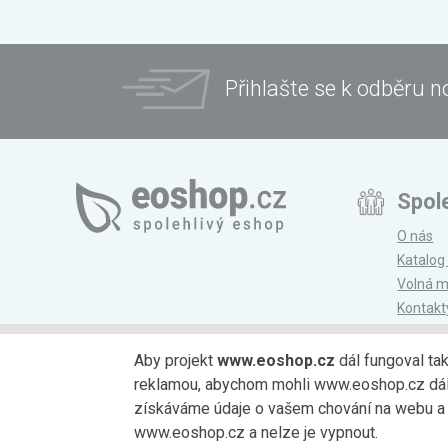
Přihlašte se k odběru n
Spol
O nás
Katalog
Volná m
Kontakt
Magazí
Aby projekt
www.eoshop.cz
dál fungoval ta
reklamou, abychom mohli www.eoshop.cz dále r
Možnosti platby
získáváme údaje o vašem chování na webu a o
www.eoshop.cz a nelze je vypnout.