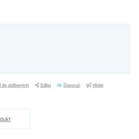
t do oblíbených
Sdílej
Doporuč
Hlídej
odukt