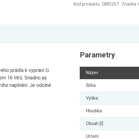
Kód produktu: 2885267 Značka: 
Parametry
ho prádla k vyprání či
Název
m 16 litrů. Snadno jej
ního naplnění. Je odolné
Šířka:
Výška:
Hloubka:
Obsah [l]:
Určení: