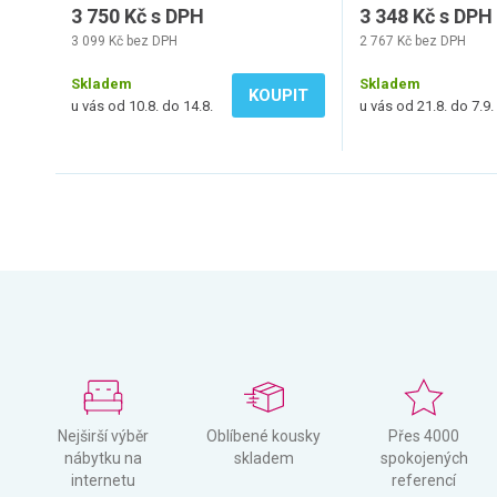
3 750 Kč s DPH
3 348 Kč s DPH
3 099 Kč bez DPH
2 767 Kč bez DPH
Skladem
Skladem
KOUPIT
u vás od 10.8. do 14.8.
u vás od 21.8. do 7.9.
Nejširší výběr
Oblíbené kousky
Přes 4000
nábytku na
skladem
spokojených
internetu
referencí