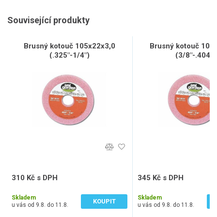
Související produkty
Brusný kotouč 105x22x3,0
Brusný kotouč 105
(.325"-1/4")
(3/8"-.404")
310 Kč s DPH
345 Kč s DPH
256 Kč bez DPH
285 Kč bez DPH
Skladem
Skladem
KOUPIT
u vás od 9.8. do 11.8.
u vás od 9.8. do 11.8.