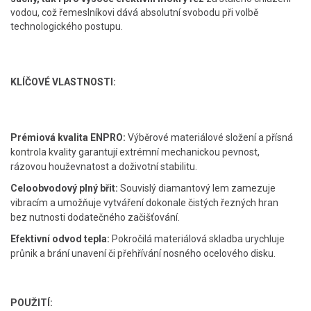
vodou, což řemeslníkovi dává absolutní svobodu při volbě
technologického postupu.
KLÍČOVÉ VLASTNOSTI:
Prémiová kvalita ENPRO:
Výběrové materiálové složení a přísná
kontrola kvality garantují extrémní mechanickou pevnost,
rázovou houževnatost a doživotní stabilitu.
Celoobvodový plný břit:
Souvislý diamantový lem zamezuje
vibracím a umožňuje vytváření dokonale čistých řezných hran
bez nutnosti dodatečného začišťování.
Efektivní odvod tepla:
Pokročilá materiálová skladba urychluje
průnik a brání unavení či přehřívání nosného ocelového disku.
POUŽITÍ: