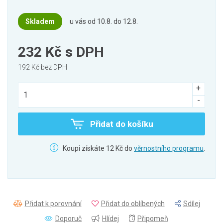
Skladem
u vás od 10.8. do 12.8.
232 Kč
s DPH
192 Kč bez DPH
Přidat do košíku
Koupi získáte 12 Kč do
věrnostního programu
.
Přidat k porovnání
Přidat do oblíbených
Sdílej
Doporuč
Hlídej
Připomeň