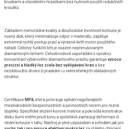
bruskami a stavebními řezačkami bez nutnosti použití redukčních
kroužků.
Základem mimořádné kvality a dlouhodobé životnosti kotouče je
nosný disk, který minimalizuje odpor v materiálu, zajišťuje
extrémně rychlý postup prací a výrazně šetří motor použitého
nářadí. Celistvý funkční břit je osazen nepřerušovaným
diamantovým lemem. Celoobvodové uspořádání s vysokou
koncentrací výběrového diamantového prachu garantuje
vysoce
precizní a hladký řez zcela bez vyštípávání hran
a bez
nežádoucího drcení či praskání i u velmi křehkých obkladových
struktur.
Certifikace
MPA
, která potvrzuje splnění nejpřísnějších
mezinárodních bezpečnostních a pevnostních norem pro řezné
doplňky. Specifické složení kovové matrice a pokročilá konstrukce
disku tlumí vnitřní pnutí kovu a spolehlivě zamezují deformaci či
vlnění kotouče v tahu. Nástroj je plně uzpůsoben a schválen jak pro
suchý, tak i pro vysoce efektivní mokrý řez
za stálého chlazení