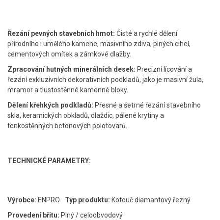
Řezání pevných stavebních hmot:
Čisté a rychlé dělení
přírodního i umělého kamene, masivního zdiva, plných cihel,
cementových omítek a zámkové dlažby.
Zpracování hutných minerálních desek:
Precizní lícování a
řezání exkluzivních dekorativních podkladů, jako je masivní žula,
mramor a tlustostěnné kamenné bloky.
Dělení křehkých podkladů:
Přesné a šetrné řezání stavebního
skla, keramických obkladů, dlaždic, pálené krytiny a
tenkostěnných betonových polotovarů.
TECHNICKÉ PARAMETRY:
Výrobce:
ENPRO
Typ produktu:
Kotouč diamantový řezný
Provedení břitu:
Plný / celoobvodový