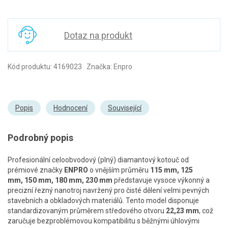
Dotaz na produkt
Kód produktu: 4169023 Značka: Enpro
Popis
Hodnocení
Související
Podrobný popis
Profesionální celoobvodový (plný) diamantový kotouč od
prémiové značky
ENPRO
o vnějším průměru
115 mm, 125
mm, 150 mm, 180 mm, 230 mm
představuje vysoce výkonný a
precizní řezný nanotroj navržený pro čisté dělení velmi pevných
stavebních a obkladových materiálů. Tento model disponuje
standardizovaným průměrem středového otvoru
22,23 mm
, což
zaručuje bezproblémovou kompatibilitu s běžnými úhlovými