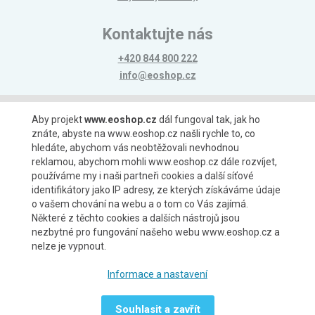
Kontaktujte nás
+420 844 800 222
info@eoshop.cz
Možnosti platby
Aby projekt
www.eoshop.cz
dál fungoval tak, jak ho
znáte, abyste na www.eoshop.cz našli rychle to, co
hledáte, abychom vás neobtěžovali nevhodnou
reklamou, abychom mohli www.eoshop.cz dále rozvíjet,
používáme my i naši partneři cookies a další síťové
identifikátory jako IP adresy, ze kterých získáváme údaje
Možnosti dopravy
o vašem chování na webu a o tom co Vás zajímá.
Některé z těchto cookies a dalších nástrojů jsou
nezbytné pro fungování našeho webu www.eoshop.cz a
nelze je vypnout.
Partneři
Informace a nastavení
Souhlasit a zavřít