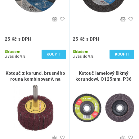
25 Kč s DPH
25 Kč s DPH
21 Kč bez DPH
21 Kč bez DPH
Skladem
Skladem
KOUPIT
KOUPIT
u vás do 9.8.
u vás do 9.8.
Kotouč z korund. brusného
Kotouč lamelový šikmý
rouna kombinovaný, na
korundový, O125mm, P36
stopce, O 40x25x6mm