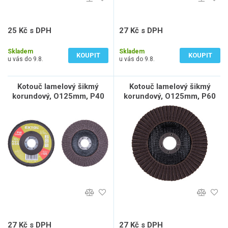
25 Kč s DPH
27 Kč s DPH
21 Kč bez DPH
22 Kč bez DPH
Skladem
Skladem
KOUPIT
KOUPIT
u vás do 9.8.
u vás do 9.8.
Kotouč lamelový šikmý
Kotouč lamelový šikmý
korundový, O125mm, P40
korundový, O125mm, P60
27 Kč s DPH
27 Kč s DPH