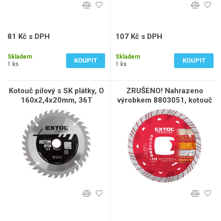
81 Kč s DPH
107 Kč s DPH
67 Kč bez DPH
88 Kč bez DPH
Skladem
Skladem
KOUPIT
KOUPIT
1 ks
1 ks
Kotouč pilový s SK plátky, O
ZRUŠENO! Nahrazeno
160x2,4x20mm, 36T
výrobkem 8803051, kotouč
diamantový řezný TURBO
PLUS - suché i mokré
řezání, O 115x22,2x2mm