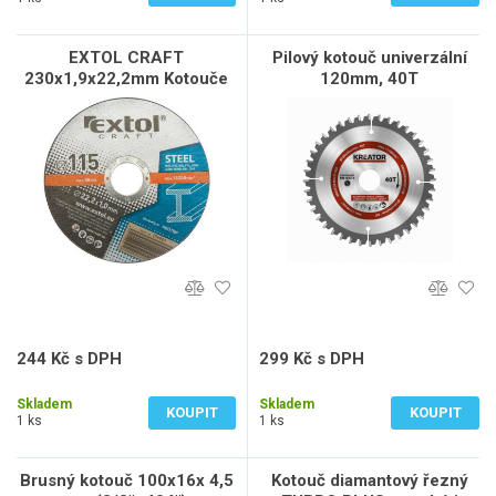
EXTOL CRAFT
Pilový kotouč univerzální
230x1,9x22,2mm Kotouče
120mm, 40T
řezné na kov
244 Kč s DPH
299 Kč s DPH
202 Kč bez DPH
247 Kč bez DPH
Skladem
Skladem
KOUPIT
KOUPIT
1 ks
1 ks
Brusný kotouč 100x16x 4,5
Kotouč diamantový řezný