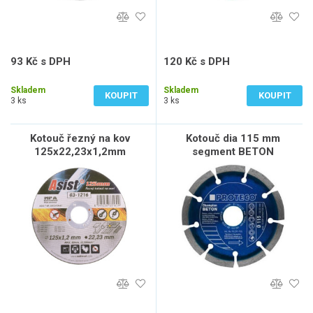
93 Kč s DPH
120 Kč s DPH
77 Kč bez DPH
99 Kč bez DPH
Skladem
Skladem
KOUPIT
KOUPIT
3 ks
3 ks
Kotouč řezný na kov
Kotouč dia 115 mm
125x22,23x1,2mm
segment BETON
CHAMPION beton, cihla,
stav.mat.