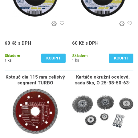
60 Kč s DPH
60 Kč s DPH
50 Kč bez DPH
50 Kč bez DPH
Skladem
Skladem
KOUPIT
KOUPIT
1 ks
1 ks
Kotouč dia 115 mm celistvý
Kartáče okružní ocelové,
segment TURBO
sada 5ks, O 25-38-50-63-
CHAMPION kámen,bet.,ker.
75mm