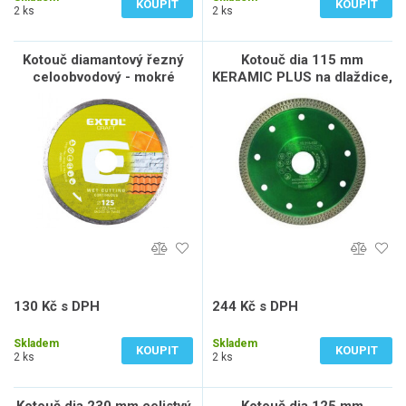
KOUPIT
KOUPIT
2 ks
2 ks
Kotouč diamantový řezný
Kotouč dia 115 mm
celoobvodový - mokré
KERAMIC PLUS na dlaždice,
řezání, O 125x22,2x2mm
keramiku, žulu, mramor
130 Kč s DPH
244 Kč s DPH
107 Kč bez DPH
202 Kč bez DPH
Skladem
Skladem
KOUPIT
KOUPIT
2 ks
2 ks