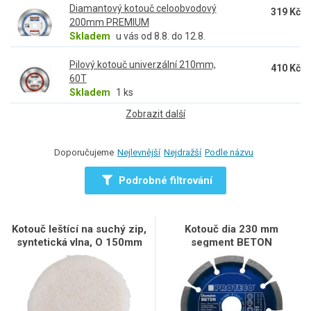
Diamantový kotouč celoobvodový
319 Kč
200mm PREMIUM
Skladem
u vás od 8.8. do 12.8.
Pilový kotouč univerzální 210mm,
410 Kč
60T
Skladem
1 ks
Zobrazit další
Doporučujeme
Nejlevnější
Nejdražší
Podle názvu
Podrobné filtrování
Kotouč leštící na suchý zip,
Kotouč dia 230 mm
syntetická vlna, O 150mm
segment BETON
CHAMPION beton, cihla,
stav.mat.