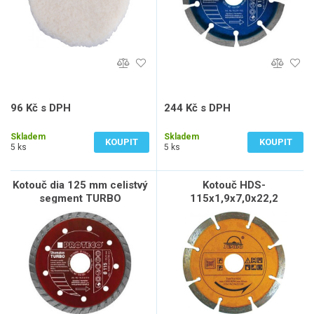
96 Kč s DPH
244 Kč s DPH
79 Kč bez DPH
202 Kč bez DPH
Skladem
Skladem
KOUPIT
KOUPIT
5 ks
5 ks
Kotouč dia 125 mm celistvý
Kotouč HDS-
segment TURBO
115x1,9x7,0x22,2
CHAMPION kámen,bet.,ker.