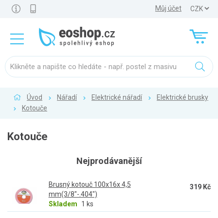
Můj účet
Úvod
Nářadí
Elektrické nářadí
Elektrické brusky
Kotouče
Kotouče
Nejprodávanější
Brusný kotouč 100x16x 4,5
319 Kč
mm(3/8"-.404")
Skladem
1 ks