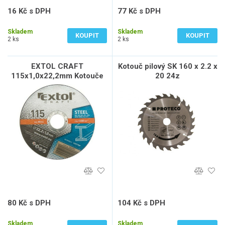
16 Kč s DPH
77 Kč s DPH
13 Kč bez DPH
64 Kč bez DPH
Skladem
Skladem
KOUPIT
KOUPIT
2 ks
2 ks
EXTOL CRAFT
Kotouč pilový SK 160 x 2.2 x
115x1,0x22,2mm Kotouče
20 24z
řezné na kov
80 Kč s DPH
104 Kč s DPH
66 Kč bez DPH
86 Kč bez DPH
Skladem
Skladem