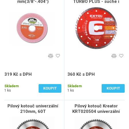
mm(3/8"-.404")
TURBO PLUS - suché i
mokré řezání, O
180x22,2x2,8mm
319 Kč s DPH
360 Kč s DPH
264 Kč bez DPH
298 Kč bez DPH
Skladem
Skladem
KOUPIT
KOUPIT
1 ks
1 ks
Pilový kotouč univerzální
Pilový kotouč Kreator
210mm, 60T
KRT020504 univerzální
210mm, 60T