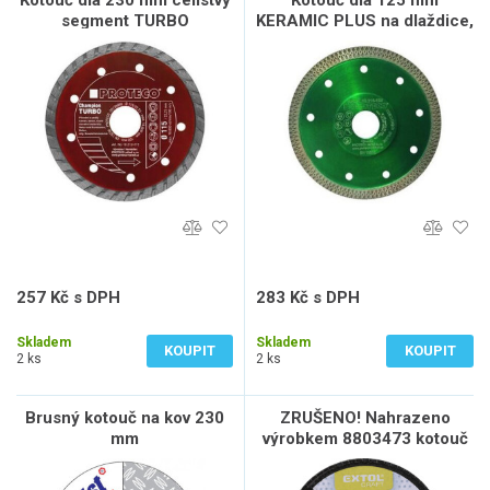
Kotouč dia 230 mm celistvý
Kotouč dia 125 mm
segment TURBO
KERAMIC PLUS na dlaždice,
CHAMPION kámen,bet.,ker.
keramiku, žulu, mramor
257 Kč s DPH
283 Kč s DPH
212 Kč bez DPH
234 Kč bez DPH
Skladem
Skladem
KOUPIT
KOUPIT
2 ks
2 ks
Brusný kotouč na kov 230
ZRUŠENO! Nahrazeno
mm
výrobkem 8803473 kotouč
lamelový šikmý korundový,
P60, O 125mm