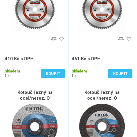
410 Kč s DPH
461 Kč s DPH
339 Kč bez DPH
381 Kč bez DPH
Skladem
Skladem
KOUPIT
KOUPIT
1 ks
1 ks
Kotouč řezný na
Kotouč řezný na
ocel/nerez, O
ocel/nerez, O
115x0,8x22,2mm
115x1,6x22,2mm