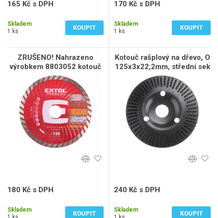
165 Kč s DPH
170 Kč s DPH
136 Kč bez DPH
141 Kč bez DPH
Skladem
Skladem
KOUPIT
KOUPIT
1 ks
1 ks
ZRUŠENO! Nahrazeno
Kotouč rašplový na dřevo, O
výrobkem 8803052 kotouč
125x3x22,2mm, střední sek
diamantový řezný, turbo -
suché i mokré řezání, O
125x22,2x2mm
180 Kč s DPH
240 Kč s DPH
149 Kč bez DPH
198 Kč bez DPH
Skladem
Skladem
KOUPIT
KOUPIT
1 ks
1 ks